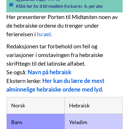
Klikk her for å bli medlem fra kun kr. 4,- per uke
Her presenterer Porten til Midtøsten noen av
de hebraiske ordene du trenger under
feriereisen i
Israel
.
Redaksjonen tar forbehold om feil og
variasjoner i omstavingen fra hebraiske
skrifttegn til det latinske alfabet.
Se også:
Navn på hebraisk
Ekstern lenke:
Her kan du lære de mest
alminnelige hebraiske ordene med lyd.
Norsk
Hebraisk
Barn
Yeladim