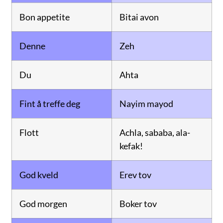
Bon appetite
Bitai avon
Denne
Zeh
Du
Ahta
Fint å treffe deg
Nayim mayod
Flott
Achla, sababa, ala-
kefak!
God kveld
Erev tov
God morgen
Boker tov