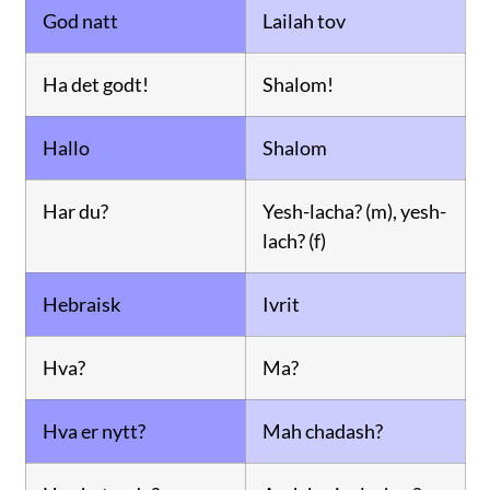
God natt
Lailah tov
Ha det godt!
Shalom!
Hallo
Shalom
Har du?
Yesh-lacha? (m), yesh-
lach? (f)
Hebraisk
Ivrit
Hva?
Ma?
Hva er nytt?
Mah chadash?