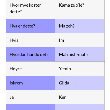
Hvor mye koster
Kama ze o’le?
dette?
Hva er dette?
Ma zeh?
Hvis
Im
Hvordan har du det?
Mah nish-mah?
Høyre
Yemin
Iskrem
Glida
Ja
Ken