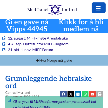
Gi en gave nå
Klikk for å bli
Vipps 44945
medlem nå
12. august: MIFF-møte Arendalsuka
4.-6. sep: Hyttetur for MIFF-ungdom
31. okt-1. nov: MIFF Forum
Hva Norge må gjøre
Grunnleggende hebraiske
ord
Conrad Myrland
22. november 2006
13:29
Gi en gave til MIFFs informasjonskamp mot Israel-hat
og jødehat Vipps 44945