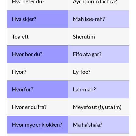
Hva heter du?
Aych korim lachca?
Hva skjer?
Mah koe-reh?
Toalett
Sherutim
Hvor bor du?
Eifo ata gar?
Hvor?
Ey-foe?
Hvorfor?
Lah-mah?
Hvor er du fra?
Meyefo ut (f), uta (m)
Hvor mye er klokken?
Ma ha’sha’a?