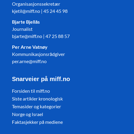
Organisasjonssekretær
kjetil@miff.no | 45 24 45 98
Bjarte Bjellås
Journalist
bjarte@miff.no | 47 25 88 57
Per Arne Vatnøy
Kommunikasjonsrådgiver
per.arne@miff.no
Snarveier på miff.no
Forsiden til miff.no
Siste artikler kronologisk
Temasider og kategorier
Norge og Israel
Faktasjekker på mediene