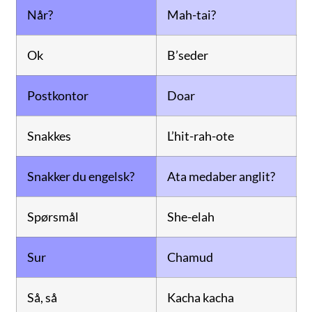
Når?
Mah-tai?
Ok
B’seder
Postkontor
Doar
Snakkes
L’hit-rah-ote
Snakker du engelsk?
Ata medaber anglit?
Spørsmål
She-elah
Sur
Chamud
Så, så
Kacha kacha