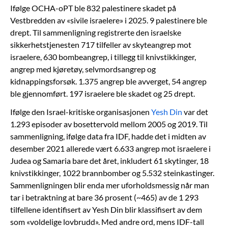
Ifølge OCHA-oPT ble 832 palestinere skadet på
Vestbredden av «sivile israelere» i 2025. 9 palestinere ble
drept. Til sammenligning registrerte den israelske
sikkerhetstjenesten 717 tilfeller av skyteangrep mot
israelere, 630 bombeangrep, i tillegg til knivstikkinger,
angrep med kjøretøy, selvmordsangrep og
kidnappingsforsøk. 1.375 angrep ble avverget, 54 angrep
ble gjennomført. 197 israelere ble skadet og 25 drept.
Ifølge den Israel-kritiske organisasjonen
Yesh Din
var det
1.293 episoder av bosettervold mellom 2005 og 2019. Til
sammenligning, ifølge data fra IDF, hadde det i midten av
desember 2021 allerede vært 6.633 angrep mot israelere i
Judea og Samaria bare det året, inkludert 61 skytinger, 18
knivstikkinger, 1022 brannbomber og 5.532 steinkastinger.
Sammenligningen blir enda mer uforholdsmessig når man
tar i betraktning at bare 36 prosent (~465) av de 1 293
tilfellene identifisert av Yesh Din blir klassifisert av dem
som «voldelige lovbrudd». Med andre ord, mens IDF-tall