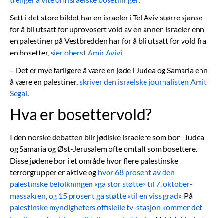
Sett i det store bildet har en israeler i Tel Aviv større sjanse
for å bli utsatt for uprovosert vold av en annen israeler enn
en palestiner på Vestbredden har for å bli utsatt for vold fra
en bosetter,
sier oberst Amir Avivi
.
– Det er mye farligere å være en jøde i Judea og Samaria enn
å være en palestiner,
skriver den israelske journalisten Amit
Segal
.
Hva er bosettervold?
I den norske debatten blir jødiske israelere som bor i Judea
og Samaria og Øst-Jerusalem ofte omtalt som bosettere.
Disse jødene bor i et område hvor flere palestinske
terrorgrupper er aktive og
hvor 68 prosent av den
palestinske befolkningen «ga stor støtte» til 7. oktober-
massakren, og 15 prosent ga støtte «til en viss grad»
. På
palestinske myndigheters offisielle tv-stasjon kommer det