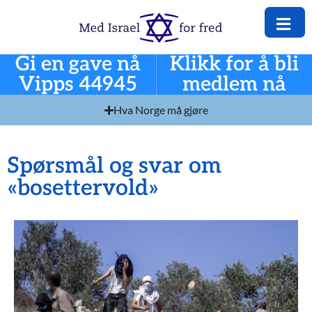
Gi en gave nå
Klikk for å bli
Vipps 44945
medlem nå
Hva Norge må gjøre
Spørsmål og svar om
«bosettervold»