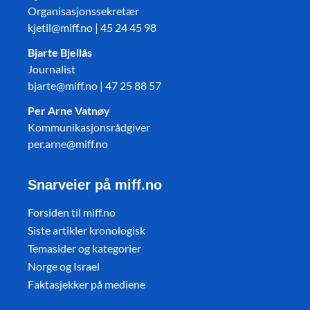
Organisasjonssekretær
kjetil@miff.no | 45 24 45 98
Bjarte Bjellås
Journalist
bjarte@miff.no | 47 25 88 57
Per Arne Vatnøy
Kommunikasjonsrådgiver
per.arne@miff.no
Snarveier på miff.no
Forsiden til miff.no
Siste artikler kronologisk
Temasider og kategorier
Norge og Israel
Faktasjekker på mediene