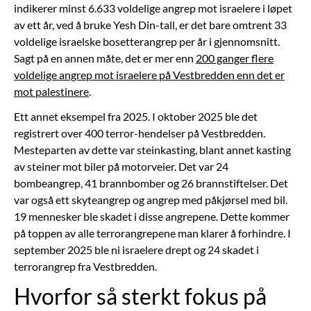
indikerer minst 6.633 voldelige angrep mot israelere i løpet
av ett år, ved å bruke Yesh Din-tall, er det bare omtrent 33
voldelige israelske bosetterangrep per år i gjennomsnitt.
Sagt på en annen måte, det er mer enn
200 ganger flere
voldelige angrep mot israelere på Vestbredden enn det er
mot palestinere
.
Ett annet eksempel fra 2025. I oktober 2025 ble det
registrert over 400 terror-hendelser på Vestbredden.
Mesteparten av dette var steinkasting, blant annet kasting
av steiner mot biler på motorveier. Det var 24
bombeangrep, 41 brannbomber og 26 brannstiftelser. Det
var også ett skyteangrep og angrep med påkjørsel med bil.
19 mennesker ble skadet i disse angrepene. Dette kommer
på toppen av alle terrorangrepene man klarer å forhindre. I
september 2025 ble ni israelere drept og 24 skadet i
terrorangrep fra Vestbredden.
Hvorfor så sterkt fokus på