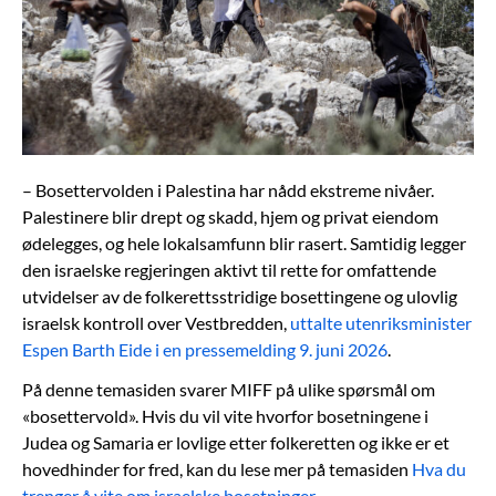
– Bosettervolden i Palestina har nådd ekstreme nivåer.
Palestinere blir drept og skadd, hjem og privat eiendom
ødelegges, og hele lokalsamfunn blir rasert. Samtidig legger
den israelske regjeringen aktivt til rette for omfattende
utvidelser av de folkerettsstridige bosettingene og ulovlig
israelsk kontroll over Vestbredden,
uttalte utenriksminister
Espen Barth Eide i en pressemelding 9. juni 2026
.
På denne temasiden svarer MIFF på ulike spørsmål om
«bosettervold». Hvis du vil vite hvorfor bosetningene i
Judea og Samaria er lovlige etter folkeretten og ikke er et
hovedhinder for fred, kan du lese mer på temasiden
Hva du
trenger å vite om israelske bosetninger
.