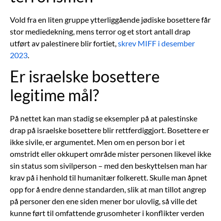
Vold fra en liten gruppe ytterliggående jødiske bosettere får
stor mediedekning, mens terror og et stort antall drap
utført av palestinere blir fortiet,
skrev MIFF i desember
2023
.
Er israelske bosettere
legitime mål?
På nettet kan man stadig se eksempler på at palestinske
drap på israelske bosettere blir rettferdiggjort. Bosettere er
ikke sivile, er argumentet. Men om en person bor i et
omstridt eller okkupert område mister personen likevel ikke
sin status som sivilperson – med den beskyttelsen man har
krav på i henhold til humanitær folkerett. Skulle man åpnet
opp for å endre denne standarden, slik at man tillot angrep
på personer den ene siden mener bor ulovlig, så ville det
kunne ført til omfattende grusomheter i konflikter verden