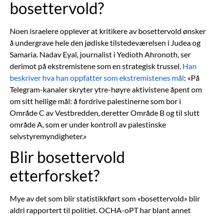
bosettervold?
Noen israelere opplever at kritikere av bosettervold ønsker
å undergrave hele den jødiske tilstedeværelsen i Judea og
Samaria. Nadav Eyal, journalist i Yedioth Ahronoth, ser
derimot på ekstremistene som en strategisk trussel.
Han
beskriver hva han oppfatter som ekstremistenes mål
: «På
Telegram-kanaler skryter ytre-høyre aktivistene åpent om
om sitt hellige mål: å fordrive palestinerne som bor i
Område C av Vestbredden, deretter Område B og til slutt
område A, som er under kontroll av palestinske
selvstyremyndigheter.»
Blir bosettervold
etterforsket?
Mye av det som blir statistikkført som «bosettervold» blir
aldri rapportert til politiet. OCHA-oPT har blant annet