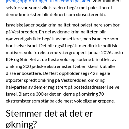
jevnlig oppfordringer til folkemord på jøder
. Vold, inkludert
selvforsvar, som sivile israelere begår mot palestinere i
denne konteksten blir definert som «bosettervold».
Israelske jøder begår kriminalitet mot palestinere som bor
på Vestbredden. En del av denne kriminaliteten blir
nødvendigvis ikke begått av bosettere, men israelere som
bor i selve Israel. Det blir også begått mer direkte politisk
motivert vold fra ekstreme yttergrupper.I januar 2026 anslo
IDF og Shin Bet at de fleste voldsepisodene blir utført av
omkring 300 jødiske ekstremister. Det er ikke slik at alle
disse er bosettere. De flest oppholder seg i 42 illegale
utposter spredt omkring på Vestbredden, omkring
halvparten av dem er registrert på bostedsadresser i selve
Israel. Blant de 300 er det en kjerne på omkring 70
ekstremister som står bak de mest voldelige angrepene.
Stemmer det at det er
økning?