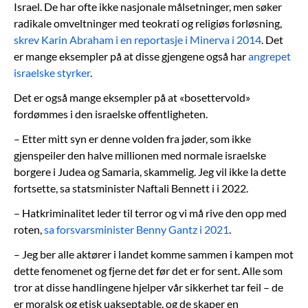
Israel. De har ofte ikke nasjonale målsetninger, men søker
radikale omveltninger med teokrati og religiøs forløsning,
skrev Karin Abraham i en reportasje i Minerva i 2014
. Det
er mange eksempler på at disse gjengene også har
angrepet
israelske styrker
.
Det er også mange eksempler på at «bosettervold»
fordømmes i den israelske offentligheten.
– Etter mitt syn er denne volden fra jøder, som ikke
gjenspeiler den halve millionen med normale israelske
borgere i Judea og Samaria, skammelig. Jeg vil ikke la dette
fortsette, sa statsminister Naftali Bennett i i 2022.
– Hatkriminalitet leder til terror og vi må rive den opp med
roten,
sa forsvarsminister Benny Gantz i 2021
.
– Jeg ber alle aktører i landet komme sammen i kampen mot
dette fenomenet og fjerne det før det er for sent. Alle som
tror at disse handlingene hjelper vår sikkerhet tar feil – de
er moralsk og etisk uakseptable, og de skaper en