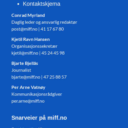
Kontaktskjema
Conrad Myrland
Daglig leder og ansvarlig redaktør
post@miff.no | 41 17 67 80
Kjetil Ravn Hansen
Organisasjonssekretær
kjetil@miff.no | 45 24 45 98
Bjarte Bjellås
Journalist
bjarte@miff.no | 47 25 88 57
Per Arne Vatnøy
Kommunikasjonsrådgiver
per.arne@miff.no
Snarveier på miff.no