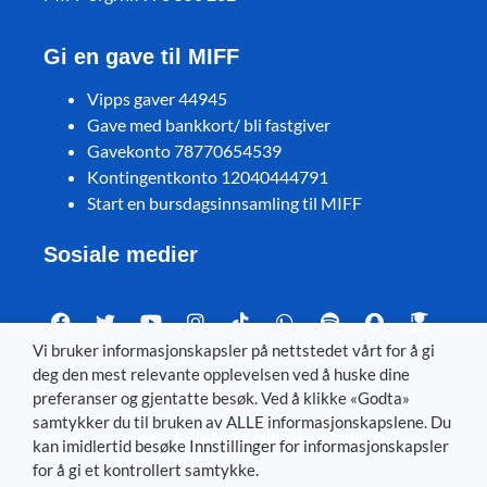
Gi en gave til MIFF
Vipps gaver 44945
Gave med bankkort/ bli fastgiver
Gavekonto 78770654539
Kontingentkonto 12040444791
Start en bursdagsinnsamling til MIFF
Sosiale medier
Vi bruker informasjonskapsler på nettstedet vårt for å gi
deg den mest relevante opplevelsen ved å huske dine
Visit MIFF in other languages
preferanser og gjentatte besøk. Ved å klikke «Godta»
samtykker du til bruken av ALLE informasjonskapslene. Du
Svenska
–
Dansk
–
Deutsch
–
Íslenska
–
English
kan imidlertid besøke Innstillinger for informasjonskapsler
for å gi et kontrollert samtykke.