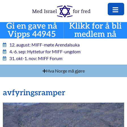
Gi en gave nå
Klikk for å bli
Vipps 44945
medlem nå
12. august: MIFF-møte Arendalsuka
4.-6. sep: Hyttetur for MIFF-ungdom
31. okt-1. nov: MIFF Forum
Hva Norge må gjøre
avfyringsramper