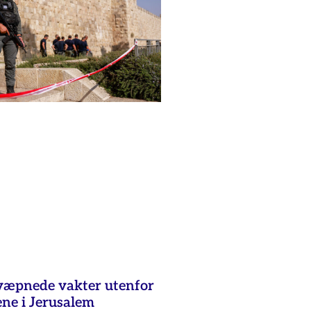
 væpnede vakter utenfor
ene i Jerusalem