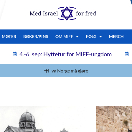
MØTER
BØKER/PINS
OM MIFF
FØLG
MERCH
4.-6. sep: Hyttetur for MIFF-ungdom
Hva Norge må gjøre