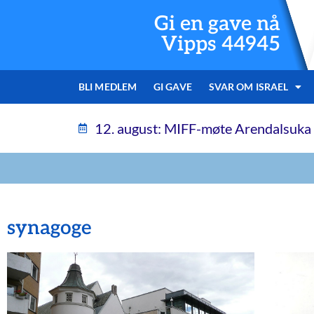
Gi en gave nå
Vipps 44945
BLI MEDLEM
GI GAVE
SVAR OM ISRAEL
12. august: MIFF-møte Arendalsuka
synagoge