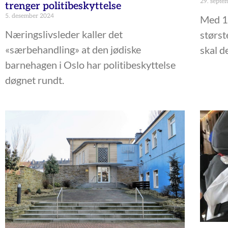
29. septe
trenger politibeskyttelse
5. desember 2024
Med 12
Næringslivsleder kaller det
størst
«særbehandling» at den jødiske
skal d
barnehagen i Oslo har politibeskyttelse
døgnet rundt.