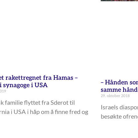
et rakettregnet fra Hamas –
– Hånden som
 i synagoge i USA
samme hånde
2019
29. oktober 2018
k familie flyttet fra Sderot til
Israels diaspo
rnia i USA i håp om å finne fred og
besøkte ofren