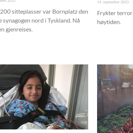
mber 2023
14. september 2023
00 sitteplasser var Bornplatz den
Frykter terro
e synagogen nord i Tyskland. Nå
høytiden.
en gjenreises.