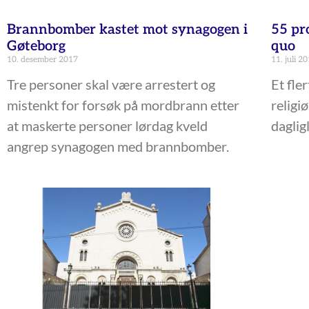
Brannbomber kastet mot synagogen i
55 pro
Gøteborg
quo
10. desember 2017
11. juli 2
Tre personer skal være arrestert og
Et fle
mistenkt for forsøk på mordbrann etter
religi
at maskerte personer lørdag kveld
dagligl
angrep synagogen med brannbomber.