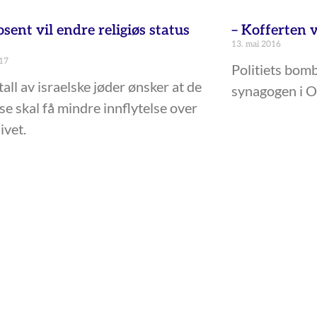
sent vil endre religiøs status
– Kofferten 
13. mai 2016
017
Politiets bomb
rtall av israelske jøder ønsker at de
synagogen i O
øse skal få mindre innflytelse over
ivet.