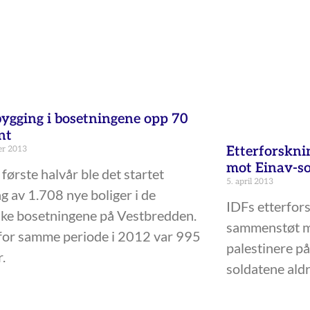
bygging i bosetningene opp 70
nt
Etterforskni
er 2013
mot Einav-so
 første halvår ble det startet
5. april 2013
g av 1.708 nye boliger i de
IDFs etterfor
ske bosetningene på Vestbredden.
sammenstøt m
 for samme periode i 2012 var 995
palestinere på
.
soldatene aldri