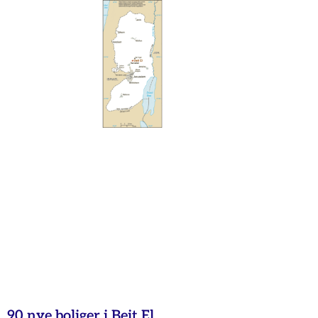
90 nye boliger i Beit El