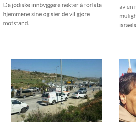
De jødiske innbyggere nekter å forlate
av en 
hjemmene sine og sier de vil gjøre
muligh
motstand.
israel