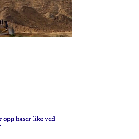
 opp baser like ved
t