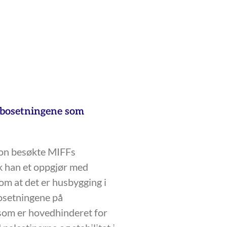
e bosetningene som
on besøkte MIFFs
k han et oppgjør med
 om at det er husbygging i
bosetningene på
om er hovedhinderet for