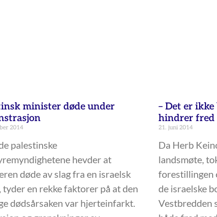
tinsk minister døde under
– Det er ikk
strasjon
hindrer fred
ber 2014
21. juni 2014
e palestinske
Da Herb Kein
yremyndighetene hevder at
landsmøte, to
eren døde av slag fra en israelsk
forestillingen
, tyder en rekke faktorer på at den
de israelske 
ige dødsårsaken var hjerteinfarkt.
Vestbredden s