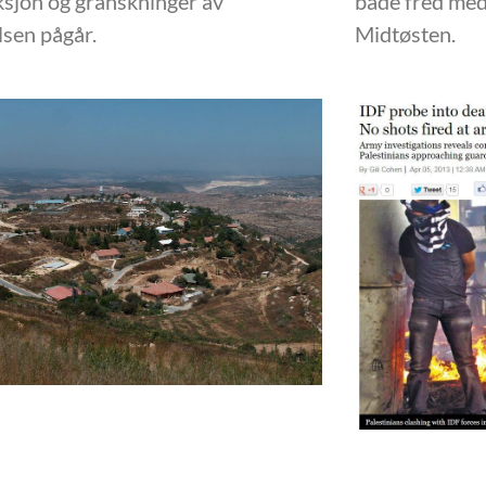
sjon og granskninger av
både fred med 
sen pågår.
Midtøsten.