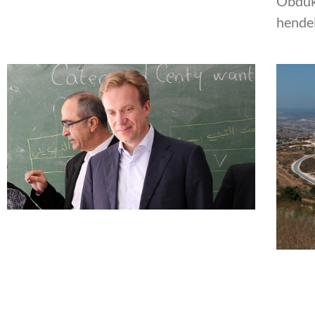
Obduk
hendel