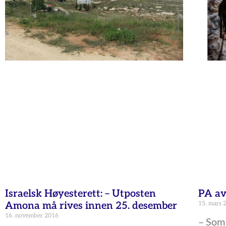
Israelsk Høyesterett: – Utposten
PA av
Amona må rives innen 25. desember
15. mars 
16. november 2016
– Som 