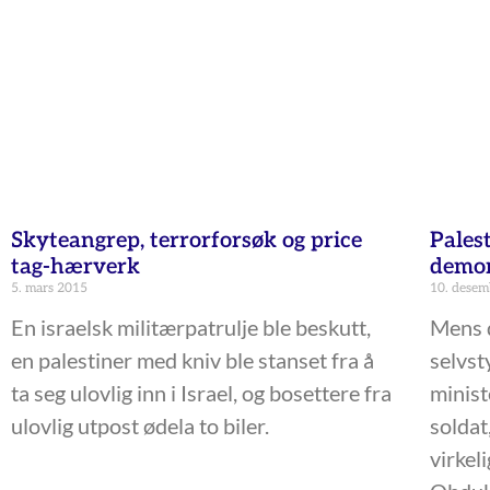
Skyteangrep, terrorforsøk og price
Pales
tag-hærverk
demon
5. mars 2015
10. desem
En israelsk militærpatrulje ble beskutt,
Mens d
en palestiner med kniv ble stanset fra å
selvst
ta seg ulovlig inn i Israel, og bosettere fra
minist
ulovlig utpost ødela to biler.
soldat
virkel