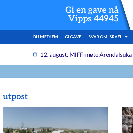
Gi en gave nå
Vipps 44945
BLI MEDLEM
GI GAVE
SVAR OM ISRAEL
12. august: MIFF-møte Arendalsuka
utpost