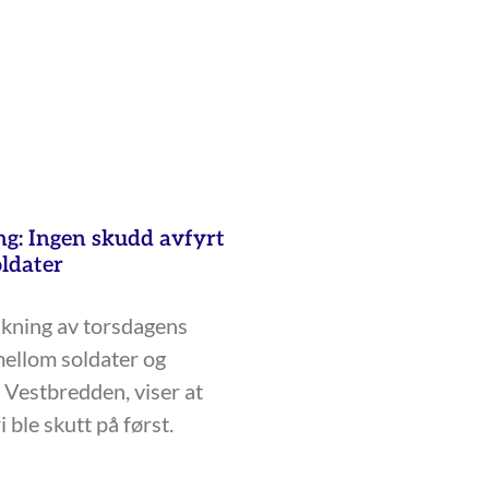
ng: Ingen skudd avfyrt
ldater
skning av torsdagens
ellom soldater og
 Vestbredden, viser at
 ble skutt på først.