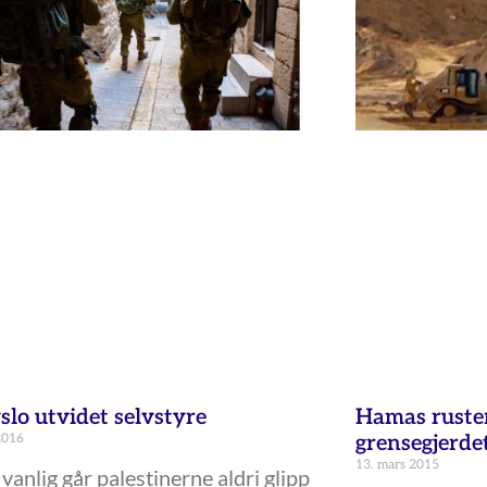
slo utvidet selvstyre
Hamas ruster
2016
grensegjerde
13. mars 2015
vanlig går palestinerne aldri glipp