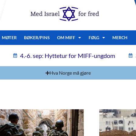
MØTER
BØKER/PINS
OM MIFF
FØLG
MERCH
4.-6. sep: Hyttetur for MIFF-ungdom
Hva Norge må gjøre