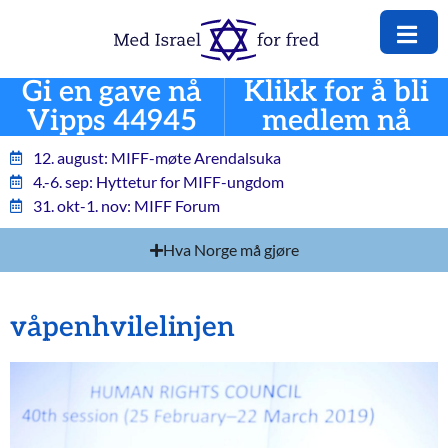
Gi en gave nå
Klikk for å bli
Vipps 44945
medlem nå
12. august: MIFF-møte Arendalsuka
4.-6. sep: Hyttetur for MIFF-ungdom
31. okt-1. nov: MIFF Forum
Hva Norge må gjøre
våpenhvilelinjen