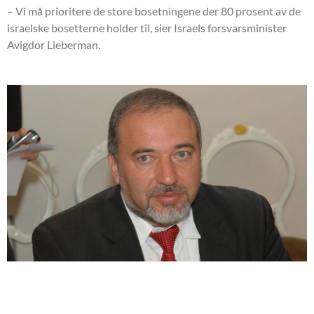
– Vi må prioritere de store bosetningene der 80 prosent av de
israelske bosetterne holder til, sier Israels forsvarsminister
Avigdor Lieberman.