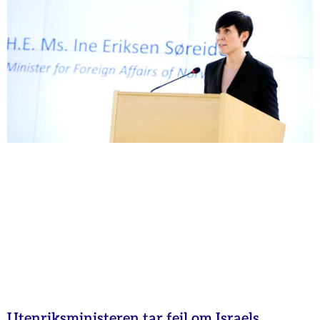
Utenriksministeren tar feil om Israels