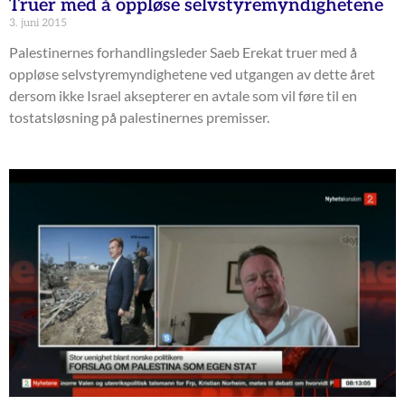
Truer med å oppløse selvstyremyndighetene
3. juni 2015
Palestinernes forhandlingsleder Saeb Erekat truer med å
oppløse selvstyremyndighetene ved utgangen av dette året
dersom ikke Israel aksepterer en avtale som vil føre til en
tostatsløsning på palestinernes premisser.