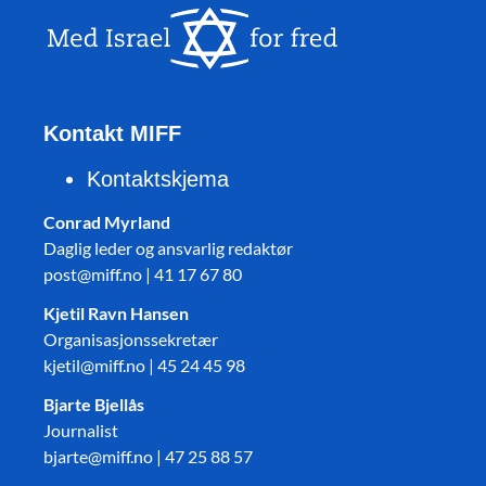
Kontakt MIFF
Kontaktskjema
Conrad Myrland
Daglig leder og ansvarlig redaktør
post@miff.no | 41 17 67 80
Kjetil Ravn Hansen
Organisasjonssekretær
kjetil@miff.no | 45 24 45 98
Bjarte Bjellås
Journalist
bjarte@miff.no | 47 25 88 57