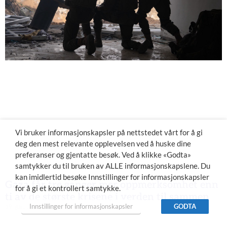
Vi bruker informasjonskapsler på nettstedet vårt for å gi
deg den mest relevante opplevelsen ved å huske dine
preferanser og gjentatte besøk. Ved å klikke «Godta»
samtykker du til bruken av ALLE informasjonskapslene. Du
kan imidlertid besøke Innstillinger for informasjonskapsler
Gaza får tre ganger mer oppmerksomhet enn
for å gi et kontrollert samtykke.
ti av de største krisene i verden til sammen
Innstillinger for informasjonskapsler
GODTA
19. juni 2024