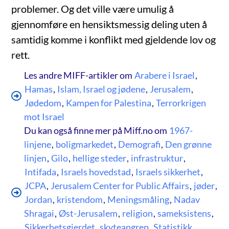
problemer. Og det ville være umulig å
gjennomføre en hensiktsmessig deling uten å
samtidig komme i konflikt med gjeldende lov og
rett.
Les andre MIFF-artikler om
Arabere i Israel
,
Hamas
,
Islam, Israel og jødene
,
Jerusalem
,
Jødedom
,
Kampen for Palestina
,
Terrorkrigen
mot Israel
Du kan også finne mer på Miff.no om
1967-
linjene
,
boligmarkedet
,
Demografi
,
Den grønne
linjen
,
Gilo
,
hellige steder
,
infrastruktur
,
Intifada
,
Israels hovedstad
,
Israels sikkerhet
,
JCPA
,
Jerusalem Center for Public Affairs
,
jøder
,
Jordan
,
kristendom
,
Meningsmåling
,
Nadav
Shragai
,
Øst-Jerusalem
,
religion
,
sameksistens
,
Sikkerhetsgjerdet
,
skyteangrep
,
Statistikk
,