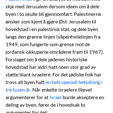
skje med Jerusalem dersom ideen om å dele
byen i to skulle bli gjennomført. Palestinerne
ønsker som kjent å gjøre Øst-Jerusalem til
hovedstad i en palestinsk stat, og dele byen
langs den grønne linjen (våpenhvilelinjen fra
1949, som fungerte som grense mot de
jordansk-okkuperte områdene fram til 1967).
Forslaget om å dele jødenes historiske
hovedstad har aldri hatt noen stor grad av
støtte blant israelere. For det jødiske folk har
tross alt byen hatt
en helt spesiell betydning i
tre tusen år
. Når enkelte israelere likevel
argumenterer for at
Israel
burde akseptere en
deling av byen, fører de i hovedsak to
argumenter for det: