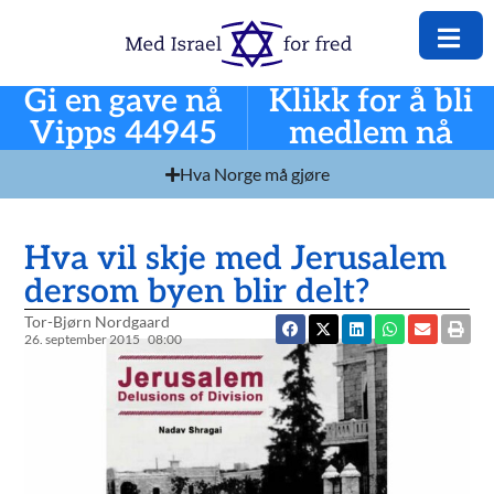
Gi en gave nå
Klikk for å bli
Vipps 44945
medlem nå
Hva Norge må gjøre
Hva vil skje med Jerusalem
dersom byen blir delt?
Tor-Bjørn Nordgaard
26. september 2015
08:00