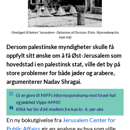
Omslaget til boken "Jerusalem - Delusions of Division. (Foto: Skjermdump fra
Jcpa.org)
Dersom palestinske myndigheter skulle få
oppfylt sitt ønske om å få Øst-Jerusalem som
hovedstad i en palestinsk stat, ville det by på
store problemer for både jøder og arabere,
argumenterer Nadav Shragai.
Gi en gave til MIFFs informasjonskamp mot Israel-hat
og jødehat Vipps 44945
Klikk her for å bli medlem fra kun kr. 4,- per uke
En ny bokutgivelse fra
Jerusalem Center for
Public Affairs
gir en analyse av hva som ville