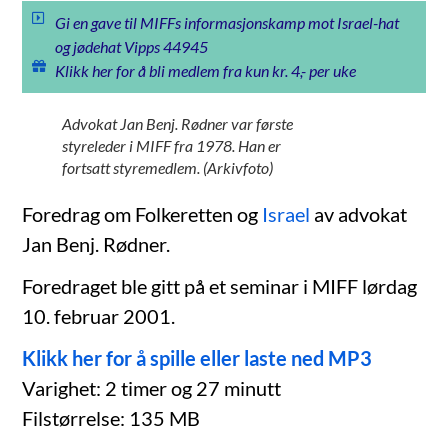
Gi en gave til MIFFs informasjonskamp mot Israel-hat
og jødehat Vipps 44945
Klikk her for å bli medlem fra kun kr. 4,- per uke
Advokat Jan Benj. Rødner var første
styreleder i MIFF fra 1978. Han er
fortsatt styremedlem. (Arkivfoto)
Foredrag om Folkeretten og
Israel
av advokat
Jan Benj. Rødner.
Foredraget ble gitt på et seminar i MIFF lørdag
10. februar 2001.
Klikk her for å spille eller laste ned MP3
Varighet: 2 timer og 27 minutt
Filstørrelse: 135 MB