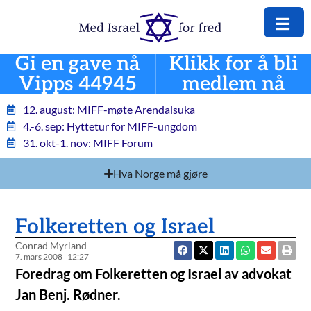
Gi en gave nå
Klikk for å bli
Vipps 44945
medlem nå
12. august: MIFF-møte Arendalsuka
4.-6. sep: Hyttetur for MIFF-ungdom
31. okt-1. nov: MIFF Forum
Hva Norge må gjøre
Folkeretten og Israel
Conrad Myrland
7. mars 2008
12:27
Foredrag om Folkeretten og Israel av advokat
Jan Benj. Rødner.