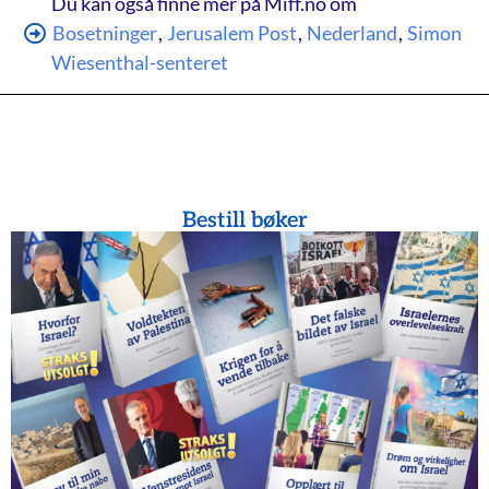
Du kan også finne mer på Miff.no om
Bosetninger
,
Jerusalem Post
,
Nederland
,
Simon
Wiesenthal-senteret
Bestill bøker