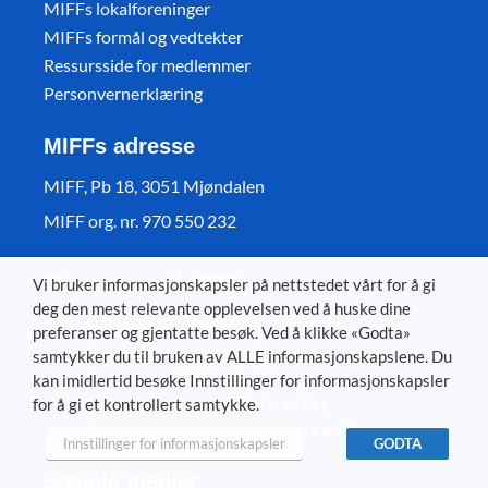
MIFFs lokalforeninger
MIFFs formål og vedtekter
Ressursside for medlemmer
Personvernerklæring
MIFFs adresse
MIFF, Pb 18, 3051 Mjøndalen
MIFF org. nr. 970 550 232
Gi en gave til MIFF
Vi bruker informasjonskapsler på nettstedet vårt for å gi
deg den mest relevante opplevelsen ved å huske dine
Vipps gaver 44945
preferanser og gjentatte besøk. Ved å klikke «Godta»
Gave med bankkort/ bli fastgiver
samtykker du til bruken av ALLE informasjonskapslene. Du
Gavekonto 78770654539
kan imidlertid besøke Innstillinger for informasjonskapsler
Kontingentkonto 12040444791
for å gi et kontrollert samtykke.
Start en bursdagsinnsamling til MIFF
Innstillinger for informasjonskapsler
GODTA
Sosiale medier