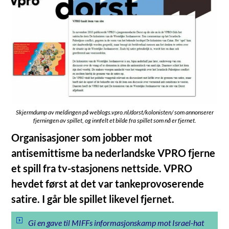
Skjermdump av meldingen på weblogs.vpro.nl/dorst/kolonisten/ som annonserer
fjerningen av spillet, og innfelt et bilde fra spillet som nå er fjernet.
Organisasjoner som jobber mot
antisemittisme ba nederlandske VPRO fjerne
et spill fra tv-stasjonens nettside. VPRO
hevdet først at det var tankeprovoserende
satire. I går ble spillet likevel fjernet.
Gi en gave til MIFFs informasjonskamp mot Israel-hat