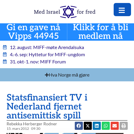
Gi en gave nå
Klikk for å bli
Vipps 44945
medlem nå
12. august: MIFF-møte Arendalsuka
4.-6. sep: Hyttetur for MIFF-ungdom
31. okt-1. nov: MIFF Forum
Hva Norge må gjøre
Statsfinansiert TV i
Nederland fjernet
antisemittisk spill
Rebekka Herberger Rodner
15. mars 2012
09:30