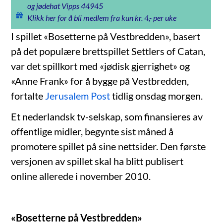
og jødehat Vipps 44945
Klikk her for å bli medlem fra kun kr. 4,- per uke
I spillet «Bosetterne på Vestbredden», basert
på det populære brettspillet Settlers of Catan,
var det spillkort med «jødisk gjerrighet» og
«Anne Frank» for å bygge på Vestbredden,
fortalte
Jerusalem Post
tidlig onsdag morgen.
Et nederlandsk tv-selskap, som finansieres av
offentlige midler, begynte sist måned å
promotere spillet på sine nettsider. Den første
versjonen av spillet skal ha blitt publisert
online allerede i november 2010.
«Bosetterne på Vestbredden»