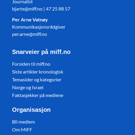
Journalist
bjarte@miff.no | 47 25 88 57
Per Arne Vatnøy
Kommunikasjonsrådgiver
per.arne@miff.no
Snarveier på miff.no
Forsiden til miff.no
Siste artikler kronologisk
Temasider og kategorier
Norge og Israel
Faktasjekker på mediene
Organisasjon
Bli medlem
Om MIFF