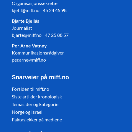
Organisasjonssekretær
kjetil@miff.no | 45 24 45 98
Bjarte Bjellås
Journalist
bjarte@miff.no | 47 25 88 57
Per Arne Vatnøy
Kommunikasjonsrådgiver
per.arne@miff.no
Snarveier på miff.no
Forsiden til miff.no
Siste artikler kronologisk
Temasider og kategorier
Norge og Israel
Faktasjekker på mediene