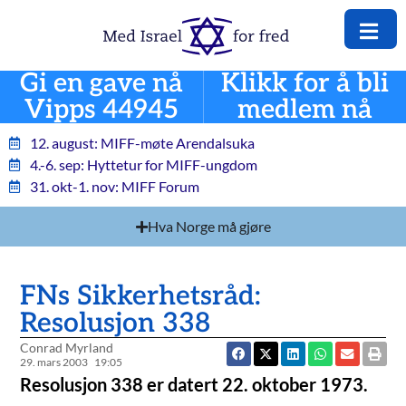
Gi en gave nå
Klikk for å bli
Vipps 44945
medlem nå
12. august: MIFF-møte Arendalsuka
4.-6. sep: Hyttetur for MIFF-ungdom
31. okt-1. nov: MIFF Forum
Hva Norge må gjøre
FNs Sikkerhetsråd:
Resolusjon 338
Conrad Myrland
29. mars 2003
19:05
Resolusjon 338 er datert 22. oktober 1973.