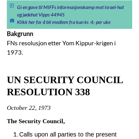
Gi en gave til MIFFs informasjonskamp mot Israel-hat
og jødehat Vipps 44945
Klikk her for å bli medlem fra kun kr. 4,- per uke
Bakgrunn
FNs resolusjon etter Yom Kippur-krigen i
1973.
UN SECURITY COUNCIL
RESOLUTION 338
October 22, 1973
The Security Council,
Calls upon all parties to the present