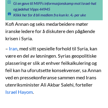
Gi en gave til MIFFs informasjonskamp mot Israel-hat
og jødehat Vipps 44945
Klikk her for å bli medlem fra kun kr. 4,- per uke
Kofi Annan og seks medarbeidere møter
iranske ledere for å diskutere den pågående
krisen i Syria.
–
Iran
, med sitt spesielle forhold til Syria, kan
være en del av løsningen. Syrias geopolitiske
plassering er slik at enhver feilkalkulering og
feil kan ha uforutsette konsekvenser, sa Annan
ved en pressekonferanse sammen med Irans
utenriksminister Ali Akbar Salehi, forteller
Israel Hayom
.