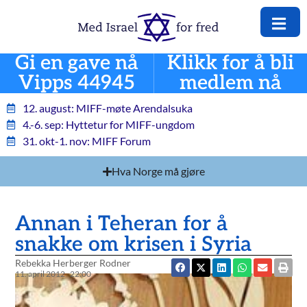
Gi en gave nå
Klikk for å bli
Vipps 44945
medlem nå
12. august: MIFF-møte Arendalsuka
4.-6. sep: Hyttetur for MIFF-ungdom
31. okt-1. nov: MIFF Forum
Hva Norge må gjøre
Annan i Teheran for å
snakke om krisen i Syria
Rebekka Herberger Rodner
11. april 2012
22:00