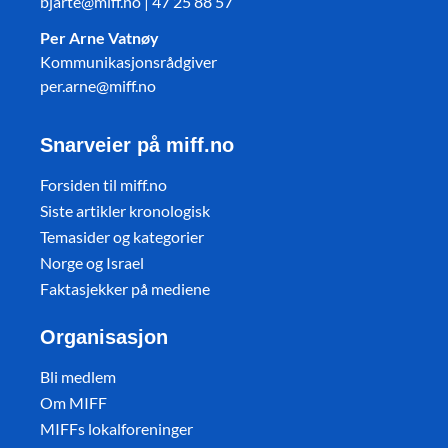
bjarte@miff.no | 47 25 88 57
Per Arne Vatnøy
Kommunikasjonsrådgiver
per.arne@miff.no
Snarveier på miff.no
Forsiden til miff.no
Siste artikler kronologisk
Temasider og kategorier
Norge og Israel
Faktasjekker på mediene
Organisasjon
Bli medlem
Om MIFF
MIFFs lokalforeninger