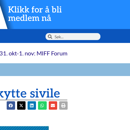
Klikk for å bli
medlem nå
31. okt-1. nov: MIFF Forum
ytte sivile