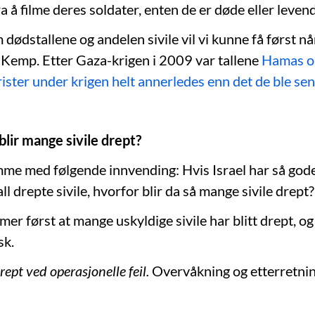
ra å filme deres soldater, enten de er døde eller leven
dødstallene og andelen sivile vil vi kunne få først n
 Kemp. Etter Gaza-krigen i 2009 var tallene
Hamas op
ister under krigen helt annerledes enn det de ble sen
lir mange sivile drept?
me med følgende innvending: Hvis Israel har så gode 
l drepte sivile, hvorfor blir da så mange sivile drept?
r først at mange uskyldige sivile har blitt drept, og
sk.
drept ved operasjonelle feil.
Overvåkning og etterretnin