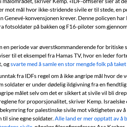
i målområdet, skriver Kemp. «IDF-offiserer sier at de
r mot mål hvor ikke-stridende sivile er til stede, en 
n Genevé-konvensjonen krever. Denne policyen har b
fra fotsoldater på bakken og F16-piloter som gjenno
 en periode var øverstkommanderende for britiske s
viser til et eksempel fra Hamas TV, hvor en leder fort
t, og
svarte med å samle en stor mengde folk på taket 
unntak fra IDFs regel om å ikke angripe mål hvor de v
m soldater er under dødelig ildgivning fra en fiendtlig
ngripe målet selv om det er sikkert at sivile vil bli dre
reglene for proporsjonalitet, skriver Kemp. Israelske
bekymring for palestinske sivile mot viktigheten av å
til sine egne soldater.
Alle land er mer opptatt av å 
iendens sivile
, påpeker filosofiprofessor Asa Kasher.