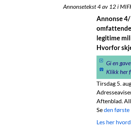
Annonsetekst 4 av 12 i MIFF
Annonse 4/1
omfattende 
legitime mi
Hvorfor skje
Gi en gave
Klikk her f
Tirsdag 5. aug
Adresseavise
Aftenblad. All
Se
den første
Les her hvord