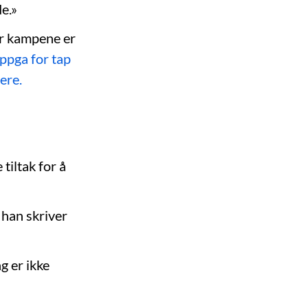
de.»
år kampene er
pga for tap
ere.
tiltak for å
 han skriver
g er ikke