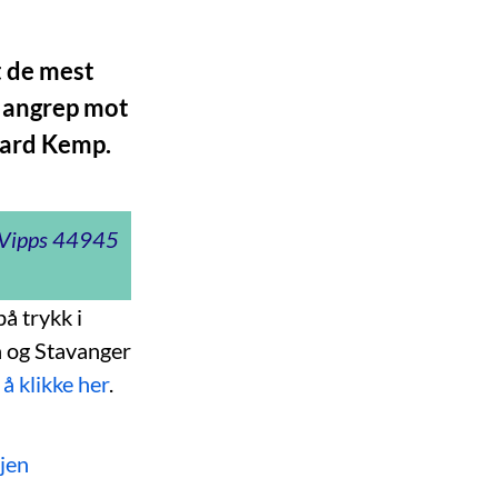
t de mest
i angrep mot
hard Kemp.
t Vipps 44945
på trykk i
 og Stavanger
 å klikke her
.
jen