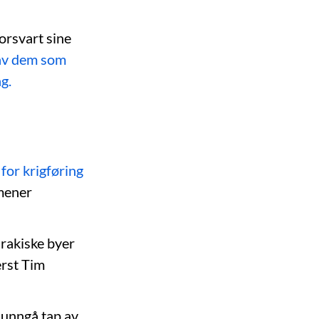
orsvart sine
av dem som
g.
 for krigføring
mener
irakiske byer
erst Tim
 unngå tap av