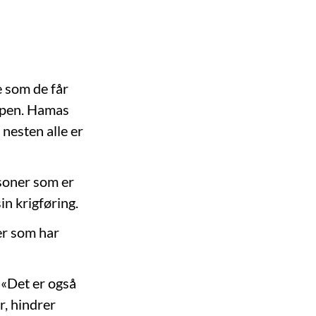
e som de får
ipen. Hamas
 nesten alle er
rsoner som er
in krigføring.
er som har
. «Det er også
r, hindrer