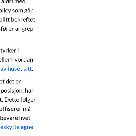
 aldri med
policy som går
litt bekreftet
mfører angrep
tyrker i
eller hvordan
av huset sitt
.
et det er
 posisjon, har
pt. Dette følger
 offiserer må
 bevare livet
beskytte egne