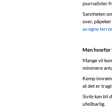
journalister f
Sannheten om 
over, påpeker
av egne terror
Men hvorfor b
Mange vil kom
minimere antal
Kemp innrømme
at det er tragi
Sivile kan bli 
ufeilbarlig.