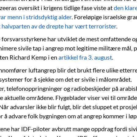
Jazeeras oversikt i krigens tidlige fase viste at
den klar
ar menn i stridsdyktig alder
. Foreløpige israelske gr
 halvparten av de drepte har vært terrorister
.
e forsvarsstyrkene har utviklet de mest omfattende o
inimere sivile tap i angrep mot legitime militære mål,
sten Richard Kemp i en
artikkel fra 3. august
.
nnomfører luftangrep blir det brukt flere ulike etterr
ystemer for å sjekke om det er sivile i målområdet.
r, telefonoppringninger og radiobeskjeder på arabis
de aktuelle områdene. Flygeblader viser vei til områd
år advarsler ikke blir fulgt, blir det sluppet et prosje
or å advare folk bygningen om at angrep kommer i løpe
gene har IDF-piloter avbrutt mange oppdrag fordi sivi