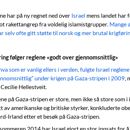
e har på ny regnet ned over
Israel
mens landet har f
t rakettangrep fra voldelig islamistgrupper.
Mange 
selv ofte gitt støtte til norsk og mer brutal krigførin
øring følger reglene «godt over gjennomsnittlig»
 hva som er vanlig ellers i verden, fulgte Israel reglene
ennomsnittlig” under krigen på Gaza-stripen i 2009
, 
Cecilie Hellestveit.
ne på Gaza-stripen er store, men ikke så store som i 
tt av amerikanske og britiske styrker, konkluderte ob
rd-Irland etter et besøk på Gaza-stripen.
 sommeren 2014 har Israel gjort en stor innsats for å