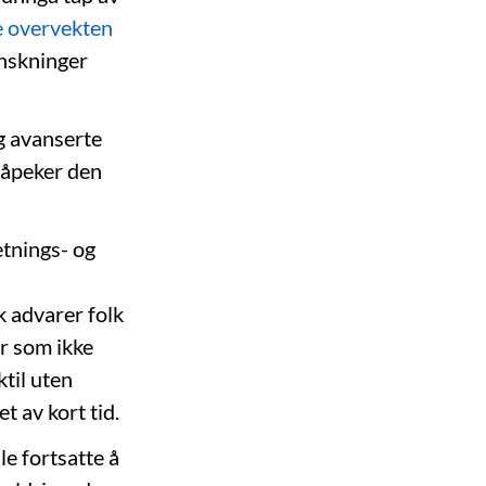
e overvekten
anskninger
g avanserte
 påpeker den
etnings- og
k advarer folk
er som ikke
ktil uten
t av kort tid.
le fortsatte å