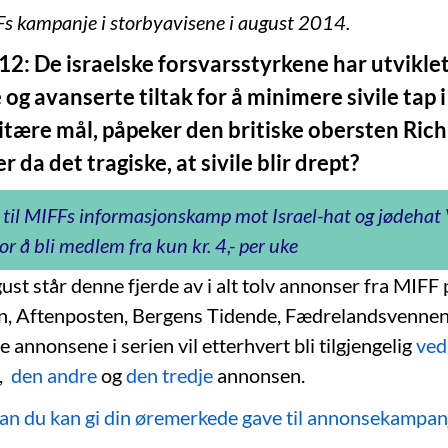
s kampanje i storbyavisene i august 2014.
2: De israelske forsvarsstyrkene har utvikle
og avanserte tiltak for å minimere sivile tap 
litære mål, påpeker den britiske obersten Ric
r da det tragiske, at sivile blir drept?
 til MIFFs informasjonskamp mot Israel-hat og jødeha
or å bli medlem fra kun kr. 4,- per uke
ust står denne fjerde av i alt tolv annonser fra MIFF 
n, Aftenposten, Bergens Tidende, Fædrelandsvennen
e annonsene i serien vil etterhvert bli tilgjengelig
ved
,
den andre
og
den tredje
annonsen.
an du kan gi din øremerkede gave til annonsekampan