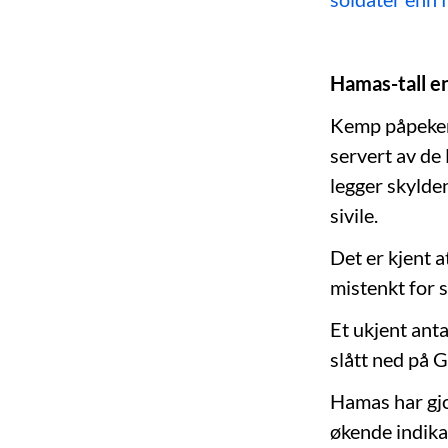
Hamas-tall e
Kemp påpeker 
servert av d
legger skylden
sivile.
Det er kjent a
mistenkt for s
Et ukjent ant
slått ned på G
Hamas har gjor
økende indika