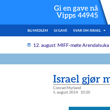
Gi en gave nå
Vipps 44945
BLI MEDLEM
GI GAVE
SVAR OM ISRAEL
12. august: MIFF-møte Arendalsuka
Israel gjør 
Conrad Myrland
5. august 2014
10:20