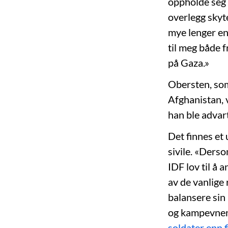
oppholde seg 
overlegg skyte
mye lenger en
til meg både 
på Gaza.»
Obersten, som
Afghanistan, 
han ble advar
Det finnes et 
sivile. «Derso
IDF lov til å a
av de vanlige 
balansere sin 
og kampevnen 
soldater enn f