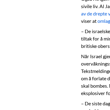
sivile liv. Al 
av de drepte v
viser at
omlag
– De israelsk
tiltak for å m
britiske ober
Når Israel gje
overvåkningss
Tekstmeldinge
om å forlate 
skal bombes. N
eksplosiver f
– De siste da