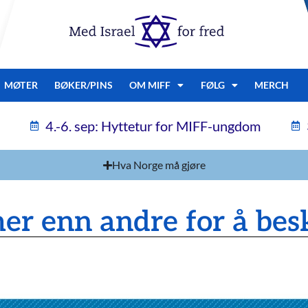
MØTER
BØKER/PINS
OM MIFF
FØLG
MERCH
4.-6. sep: Hyttetur for MIFF-ungdom
Hva Norge må gjøre
mer enn andre for å besk