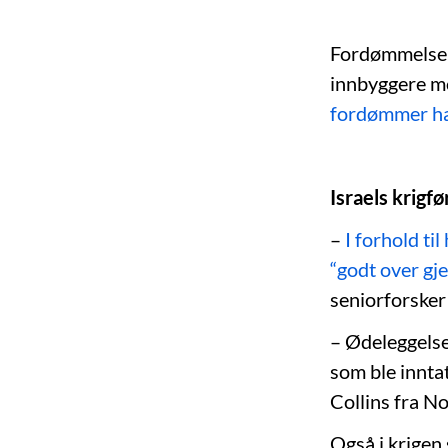
Fordømmelsen
innbyggere mo
fordømmer har 
Israels krigf
–
I forhold til
“godt over gj
seniorforsker 
– Ødeleggelse
som ble innta
Collins fra No
Også i krigen