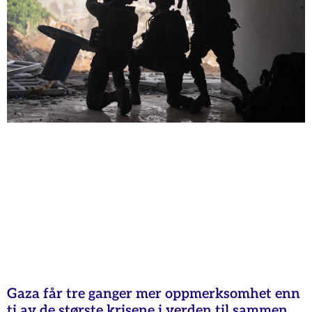
Gaza får tre ganger mer oppmerksomhet enn
ti av de største krisene i verden til sammen