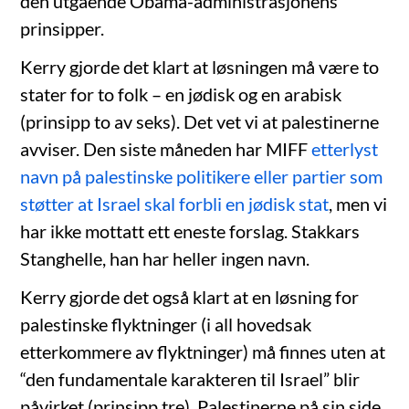
den utgående Obama-administrasjonens
prinsipper.
Kerry gjorde det klart at løsningen må være to
stater for to folk – en jødisk og en arabisk
(prinsipp to av seks). Det vet vi at palestinerne
avviser. Den siste måneden har MIFF
etterlyst
navn på palestinske politikere eller partier som
støtter at Israel skal forbli en jødisk stat
, men vi
har ikke mottatt ett eneste forslag. Stakkars
Stanghelle, han har heller ingen navn.
Kerry gjorde det også klart at en løsning for
palestinske flyktninger (i all hovedsak
etterkommere av flyktninger) må finnes uten at
“den fundamentale karakteren til Israel” blir
påvirket (prinsipp tre). Palestinerne på sin side