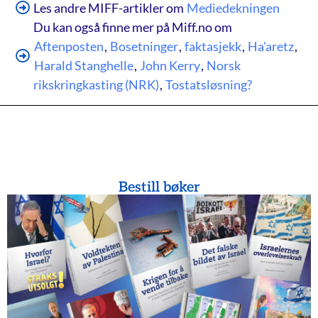
Les andre MIFF-artikler om
Mediedekningen
Du kan også finne mer på Miff.no om
Aftenposten
,
Bosetninger
,
faktasjekk
,
Ha'aretz
,
Harald Stanghelle
,
John Kerry
,
Norsk
rikskringkasting (NRK)
,
Tostatsløsning?
Bestill bøker