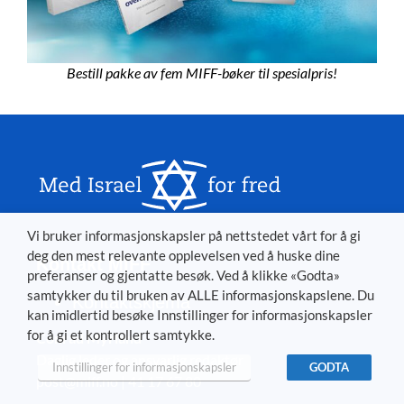
Bestill pakke av fem MIFF-bøker til spesialpris!
Vi bruker informasjonskapsler på nettstedet vårt for å gi
deg den mest relevante opplevelsen ved å huske dine
Kontakt MIFF
preferanser og gjentatte besøk. Ved å klikke «Godta»
samtykker du til bruken av ALLE informasjonskapslene. Du
Kontaktskjema
kan imidlertid besøke Innstillinger for informasjonskapsler
for å gi et kontrollert samtykke.
Conrad Myrland
Daglig leder og ansvarlig redaktør
Innstillinger for informasjonskapsler
GODTA
post@miff.no | 41 17 67 80