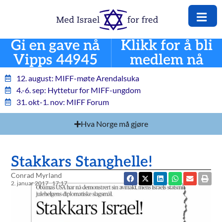
Gi en gave nå
Klikk for å bli
Vipps 44945
medlem nå
12. august: MIFF-møte Arendalsuka
4.-6. sep: Hyttetur for MIFF-ungdom
31. okt-1. nov: MIFF Forum
Hva Norge må gjøre
Stakkars Stanghelle!
Conrad Myrland
2. januar 2017
17:17