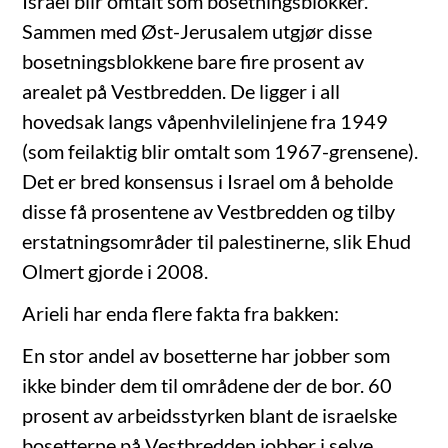
Israel blir omtalt som bosetningsblokker.
Sammen med Øst-Jerusalem utgjør disse
bosetningsblokkene bare fire prosent av
arealet på Vestbredden. De ligger i all
hovedsak langs våpenhvilelinjene fra 1949
(som feilaktig blir omtalt som 1967-grensene).
Det er bred konsensus i Israel om å beholde
disse få prosentene av Vestbredden og tilby
erstatningsområder til palestinerne, slik Ehud
Olmert gjorde i 2008.
Arieli har enda flere fakta fra bakken:
En stor andel av bosetterne har jobber som
ikke binder dem til områdene der de bor. 60
prosent av arbeidsstyrken blant de israelske
bosetterne på Vestbredden jobber i selve