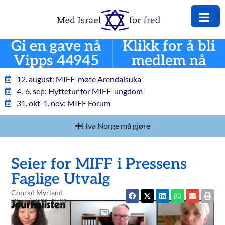
Gi en gave nå
Klikk for å bli
Vipps 44945
medlem nå
12. august: MIFF-møte Arendalsuka
4.-6. sep: Hyttetur for MIFF-ungdom
31. okt-1. nov: MIFF Forum
Hva Norge må gjøre
Seier for MIFF i Pressens
Faglige Utvalg
Conrad Myrland
28. april 2021
15:01