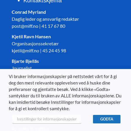
Kontaktskjema
Conrad Myrland
Daglig leder og ansvarlig redaktør
post@miff.no | 41 17 67 80
Kjetil Ravn Hansen
Organisasjonssekretær
kjetil@miff.no | 45 24 45 98
Bjarte Bjellås
Journalist
bjarte@miff.no | 47 25 88 57
Vi bruker informasjonskapsler på nettstedet vårt for å gi
deg den mest relevante opplevelsen ved å huske dine
Per Arne Vatnøy
preferanser og gjentatte besøk. Ved å klikke «Godta»
Kommunikasjonsrådgiver
samtykker du til bruken av ALLE informasjonskapslene. Du
per.arne@miff.no
kan imidlertid besøke Innstillinger for informasjonskapsler
for å gi et kontrollert samtykke.
Snarveier på miff.no
Innstillinger for informasjonskapsler
GODTA
Forsiden til miff.no