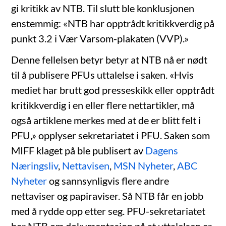
gi kritikk av NTB. Til slutt ble konklusjonen
enstemmig: «NTB har opptrådt kritikkverdig på
punkt 3.2 i Vær Varsom-plakaten (VVP).»
Denne fellelsen betyr betyr at NTB nå er nødt
til å publisere PFUs uttalelse i saken. «Hvis
mediet har brutt god presseskikk eller opptrådt
kritikkverdig i en eller flere nettartikler, må
også artiklene merkes med at de er blitt felt i
PFU,» opplyser sekretariatet i PFU. Saken som
MIFF klaget på ble publisert av
Dagens
Næringsliv
,
Nettavisen
,
MSN Nyheter
,
ABC
Nyheter
og sannsynligvis flere andre
nettaviser og papiraviser. Så NTB får en jobb
med å rydde opp etter seg. PFU-sekretariatet
ber NTB om dokumentasjon på at uttalelsen er