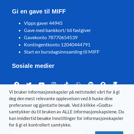
Gi en gave til MIFF
Vipps gaver 44945
Gave med bankkort/ bli fastgiver
Gavekonto 78770654539
Kontingentkonto 12040444791
Start en bursdagsinnsamling til MIFF
Sosiale medier
Vi bruker informasjonskapsler på nettstedet vårt for å gi
deg den mest relevante opplevelsen ved å huske dine
Visit MIFF in other languages
preferanser og gjentatte besøk. Ved å klikke «Godta»
samtykker du til bruken av ALLE informasjonskapslene. Du
Svenska
–
Dansk
–
Deutsch
–
Íslenska
–
English
kan imidlertid besøke Innstillinger for informasjonskapsler
for å gi et kontrollert samtykke.