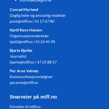
Conrad Myrland
Daglig leder og ansvarlig redaktør
post@miff.no | 41 17 67 80
Kjetil Ravn Hansen
Organisasjonssekretær
kjetil@miff.no | 45 24 45 98
Bjarte Bjellås
Journalist
bjarte@miff.no | 47 25 88 57
Per Arne Vatnøy
Kommunikasjonsrådgiver
per.arne@miff.no
Snarveier på miff.no
Forsiden til miff.no