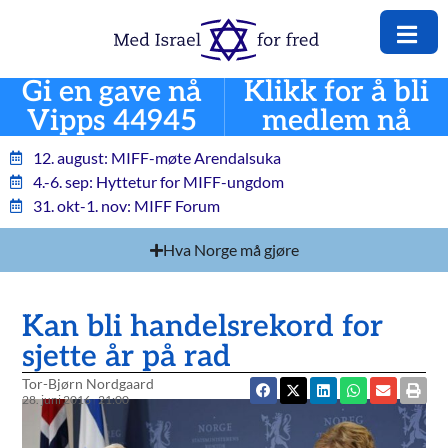
Gi en gave nå
Klikk for å bli
Vipps 44945
medlem nå
12. august: MIFF-møte Arendalsuka
4.-6. sep: Hyttetur for MIFF-ungdom
31. okt-1. nov: MIFF Forum
Hva Norge må gjøre
Kan bli handelsrekord for
sjette år på rad
Tor-Bjørn Nordgaard
28. juni 2016
21:00