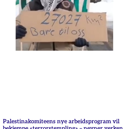
Palestinakomiteens nye arbeidsprogram vil
bekjempe «terrorstempling» – nevner verken