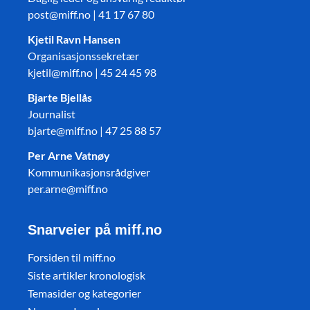
post@miff.no | 41 17 67 80
Kjetil Ravn Hansen
Organisasjonssekretær
kjetil@miff.no | 45 24 45 98
Bjarte Bjellås
Journalist
bjarte@miff.no | 47 25 88 57
Per Arne Vatnøy
Kommunikasjonsrådgiver
per.arne@miff.no
Snarveier på miff.no
Forsiden til miff.no
Siste artikler kronologisk
Temasider og kategorier