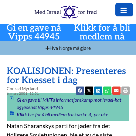
Gi en gave nå
Klikk for å bli
Vipps 44945
medlem nå
Hva Norge må gjøre
KOALISJONEN: Presenteres
for Knesset i dag
Conrad Myrland
6. mars 2001
12:51
Gi en gave til MIFFs informasjonskamp mot Israel-hat
og jødehat Vipps 44945
Klikk her for å bli medlem fra kun kr. 4,- per uke
Natan Sharanskys parti for jøder fra det
tidligere Sovjetunionen, ble et av de siste