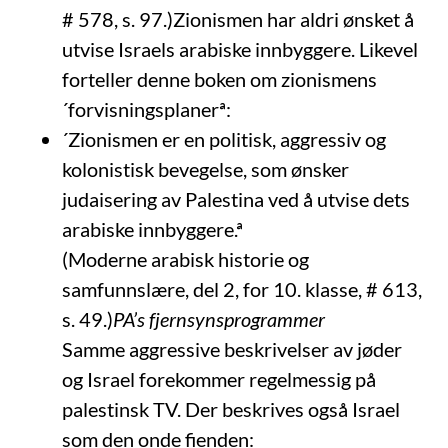
# 578, s. 97.)Zionismen har aldri ønsket å
utvise Israels arabiske innbyggere. Likevel
forteller denne boken om zionismens
´forvisningsplanerª:
´Zionismen er en politisk, aggressiv og
kolonistisk bevegelse, som ønsker
judaisering av Palestina ved å utvise dets
arabiske innbyggere.ª
(Moderne arabisk historie og
samfunnslære, del 2, for 10. klasse, # 613,
s. 49.)
PA’s fjernsynsprogrammer
Samme aggressive beskrivelser av jøder
og Israel forekommer regelmessig på
palestinsk TV. Der beskrives også Israel
som den onde fienden: