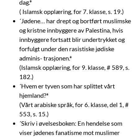
dag.ª
( Islamsk opplæring, for 7. klasse, s. 19.)
´Jødene… har drept og bortført muslimske
og kristne innbyggere av Palestina, hvis
innbyggere fortsatt blir undertrykket og
forfulgt under den rasistiske jødiske
adminis- trasjonen.ª
(Islamsk opplæring, for 9. klasse, # 589, s.
182.)
´Hvem er tyven som har splittet vårt
hjemland?ª
(Vårt arabiske språk, for 6. klasse, del 1, #
553, s. 15.)
´Skriv i øvelsesboken: En hendelse som
viser jødenes fanatisme mot muslimer