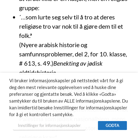
gruppe:
´…som lurte seg selv til å tro at deres
religiøse tro var nok til å gjøre dem til et
folk.ª
(Nyere arabisk historie og
samfunnsproblemer, del 2, for 10. klasse,
# 613, s. 49.)
Benekting av jødisk
oldtidshistorie
årtusener av israelsk-jødisk historie og
Vi bruker informasjonskapsler på nettstedet vårt for å gi
deg den mest relevante opplevelsen ved å huske dine
tradisjoner og 2000 med lengsel etter
preferanser og gjentatte besøk. Ved å klikke «Godta»
hjemkomsten til Israel avfeies:
samtykker du til bruken av ALLE informasjonskapslene. Du
kan imidlertid besøke Innstillinger for informasjonskapsler
´Zionistene rettet oppmerksomheten mot
for å gi et kontrollert samtykke.
Palestina som jødisk nasjonalhjem, mens
Innstillinger for informasjonskapsler
GODTA
de støttet seg på falske historiske og
religiøse krav.ª