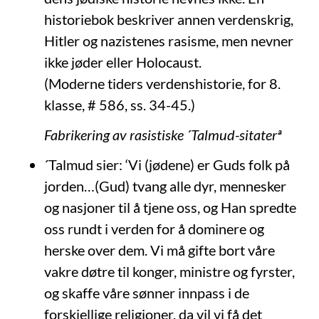
historiebok beskriver annen verdenskrig,
Hitler og nazistenes rasisme, men nevner
ikke jøder eller Holocaust.
(Moderne tiders verdenshistorie, for 8.
klasse, # 586, ss. 34-45.)
Fabrikering av rasistiske ´Talmud-sitaterª
´Talmud sier: ‘Vi (jødene) er Guds folk på
jorden…(Gud) tvang alle dyr, mennesker
og nasjoner til å tjene oss, og Han spredte
oss rundt i verden for å dominere og
herske over dem. Vi må gifte bort våre
vakre døtre til konger, ministre og fyrster,
og skaffe våre sønner innpass i de
forskjellige religioner, da vil vi få det