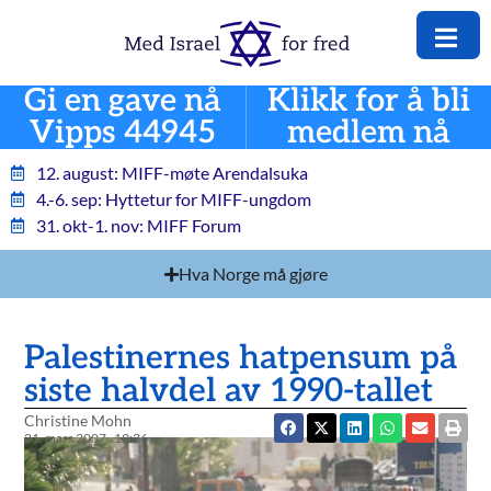
Gi en gave nå
Klikk for å bli
Vipps 44945
medlem nå
12. august: MIFF-møte Arendalsuka
4.-6. sep: Hyttetur for MIFF-ungdom
31. okt-1. nov: MIFF Forum
Hva Norge må gjøre
Palestinernes hatpensum på
siste halvdel av 1990-tallet
Christine Mohn
21. mars 2007
19:36