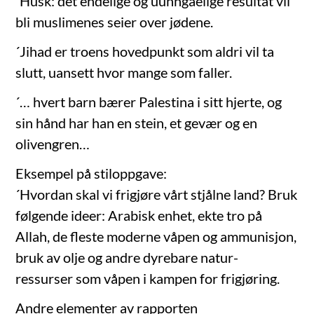
´Husk: det endelige og uunngåelige resultat vil
bli muslimenes seier over jødene.
´Jihad er troens hovedpunkt som aldri vil ta
slutt, uansett hvor mange som faller.
´… hvert barn bærer Palestina i sitt hjerte, og
sin hånd har han en stein, et gevær og en
olivengren…
Eksempel på stiloppgave:
´Hvordan skal vi frigjøre vårt stjålne land? Bruk
følgende ideer: Arabisk enhet, ekte tro på
Allah, de fleste moderne våpen og ammunisjon,
bruk av olje og andre dyrebare natur-
ressurser som våpen i kampen for frigjøring.
Andre elementer av rapporten