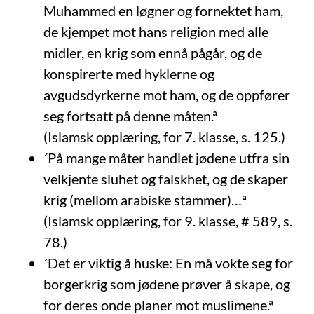
Muhammed en løgner og fornektet ham,
de kjempet mot hans religion med alle
midler, en krig som ennå pågår, og de
konspirerte med hyklerne og
avgudsdyrkerne mot ham, og de oppfører
seg fortsatt på denne måten.ª
(Islamsk opplæring, for 7. klasse, s. 125.)
´På mange måter handlet jødene utfra sin
velkjente sluhet og falskhet, og de skaper
krig (mellom arabiske stammer)…ª
(Islamsk opplæring, for 9. klasse, # 589, s.
78.)
´Det er viktig å huske: En må vokte seg for
borgerkrig som jødene prøver å skape, og
for deres onde planer mot muslimene.ª