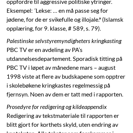
oppfordre til aggressive politiske ytringer.
Eksempel: ´Lekse: … en må passe seg for
jødene, for de er svikefulle og illojale.ª (Islamsk
opplæring, for 9. klasse, # 589, s. 79).
Palestinske selvstyremyndigheters kringkasting
PBC TV er en avdeling av PA’s
utdannelsesdepartement. Sporadisk titting på
PBC TV i løpet av månedene mars – august
1998 viste at flere av budskapene som opptrer
i skolebøkene kringkastes regelmessig på
fjernsyn. Noen av dem er tatt med i rapporten.
Prosedyre for redigering og kildeappendix
Redigering av tekstmateriale til rapporten er
blitt gjort for korthets skyld, uten endring av