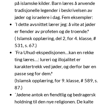
på islamske kilder. Barn læres å anvende
tradisjonelle legender i beskrivelsen av
jøder og israelere i dag. Fem eksempler:
´I dette avsnittet lærer jeg: å vite at jøder
er fiender av profeten og de troende.ª
( Islamsk opplæring, del 2, for 4. klasse, #
531, s. 67.)
´Fra Uhud-ekspedisjonen…kan en rekke
ting læres…: lureri og illojalitet er
karaktertrekk ved jøder, og derfor bør en
passe seg for dem.ª
(Islamsk opplæring, for 9. klasse, # 589, s.
87.)
´Jødene antok en fiendtlig og bedragersk
holdning til den nye religionen. De kalte