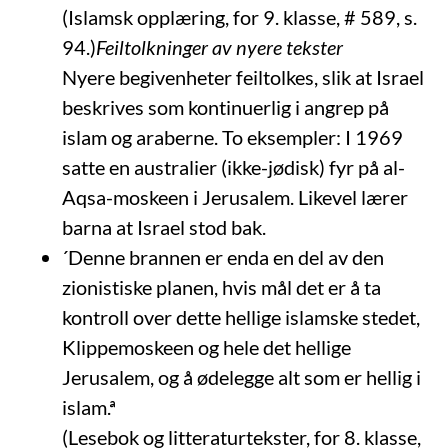
(Islamsk opplæring, for 9. klasse, # 589, s.
94.)
Feiltolkninger av nyere tekster
Nyere begivenheter feiltolkes, slik at Israel
beskrives som kontinuerlig i angrep på
islam og araberne. To eksempler: I 1969
satte en australier (ikke-jødisk) fyr på al-
Aqsa-moskeen i Jerusalem. Likevel lærer
barna at Israel stod bak.
´Denne brannen er enda en del av den
zionistiske planen, hvis mål det er å ta
kontroll over dette hellige islamske stedet,
Klippemoskeen og hele det hellige
Jerusalem, og å ødelegge alt som er hellig i
islam.ª
(Lesebok og litteraturtekster, for 8. klasse,