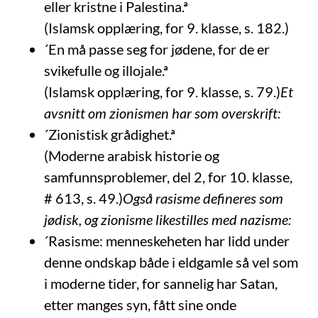
eller kristne i Palestina.ª
(Islamsk opplæring, for 9. klasse, s. 182.)
´En må passe seg for jødene, for de er
svikefulle og illojale.ª
(Islamsk opplæring, for 9. klasse, s. 79.)
Et
avsnitt om zionismen har som overskrift:
´Zionistisk grådighet.ª
(Moderne arabisk historie og
samfunnsproblemer, del 2, for 10. klasse,
# 613, s. 49.)
Også rasisme defineres som
jødisk, og zionisme likestilles med nazisme:
´Rasisme: menneskeheten har lidd under
denne ondskap både i eldgamle så vel som
i moderne tider, for sannelig har Satan,
etter manges syn, fått sine onde