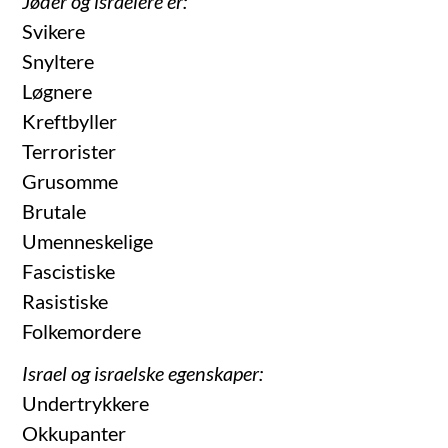
Jøder og israelere er:
Svikere
Snyltere
Løgnere
Kreftbyller
Terrorister
Grusomme
Brutale
Umenneskelige
Fascistiske
Rasistiske
Folkemordere
Israel og israelske egenskaper:
Undertrykkere
Okkupanter