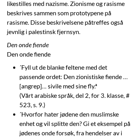
likestilles med nazisme. Zionisme og rasisme
beskrives sammen som prototypene på
rasisme. Disse beskrivelsene påtreffes også
jevnlig i palestinsk fjernsyn.
Den onde fiende
Den onde fiende
´Fyll ut de blanke feltene med det
passende ordet: Den zionistiske fiende …
[angrep]… sivile med sine fly.ª
(Vårt arabiske språk, del 2, for 3. klasse, #
523, s. 9.)
´Hvorfor hater jødene den muslimske
enhet og vil splitte den? Gi et eksempel på
jødenes onde forsøk, fra hendelser av i