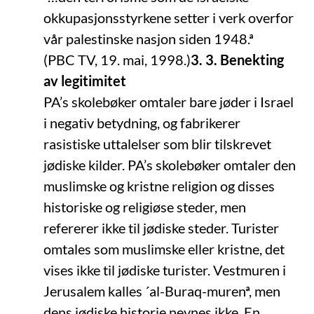
okkupasjonsstyrkene setter i verk overfor
vår palestinske nasjon siden 1948.ª
(PBC TV, 19. mai, 1998.)
3. 3. Benekting
av legitimitet
PA’s skolebøker omtaler bare jøder i Israel
i negativ betydning, og fabrikerer
rasistiske uttalelser som blir tilskrevet
jødiske kilder. PA’s skolebøker omtaler den
muslimske og kristne religion og disses
historiske og religiøse steder, men
refererer ikke til jødiske steder. Turister
omtales som muslimske eller kristne, det
vises ikke til jødiske turister. Vestmuren i
Jerusalem kalles ´al-Buraq-murenª, men
dens jødiske historie nevnes ikke. En