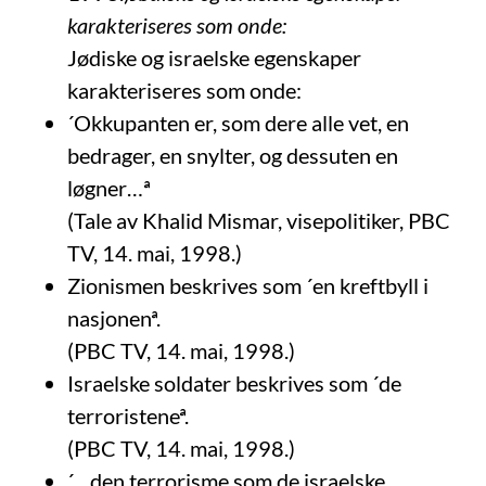
karakteriseres som onde:
Jødiske og israelske egenskaper
karakteriseres som onde:
´Okkupanten er, som dere alle vet, en
bedrager, en snylter, og dessuten en
løgner…ª
(Tale av Khalid Mismar, visepolitiker, PBC
TV, 14. mai, 1998.)
Zionismen beskrives som ´en kreftbyll i
nasjonenª.
(PBC TV, 14. mai, 1998.)
Israelske soldater beskrives som ´de
terroristeneª.
(PBC TV, 14. mai, 1998.)
´…den terrorisme som de israelske