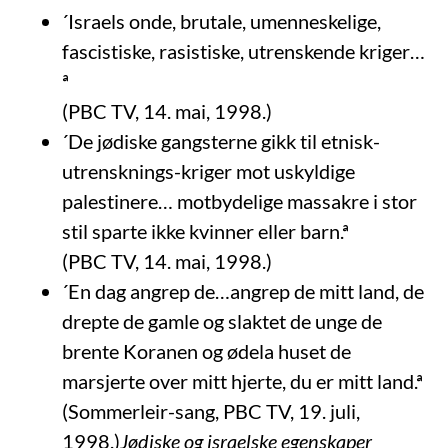
´Israels onde, brutale, umenneskelige,
fascistiske, rasistiske, utrenskende kriger…
ª
(PBC TV, 14. mai, 1998.)
´De jødiske gangsterne gikk til etnisk-
utrensknings-kriger mot uskyldige
palestinere… motbydelige massakre i stor
stil sparte ikke kvinner eller barn.ª
(PBC TV, 14. mai, 1998.)
´En dag angrep de…angrep de mitt land, de
drepte de gamle og slaktet de unge de
brente Koranen og ødela huset de
marsjerte over mitt hjerte, du er mitt land.ª
(Sommerleir-sang, PBC TV, 19. juli,
1998.)
Jødiske og israelske egenskaper