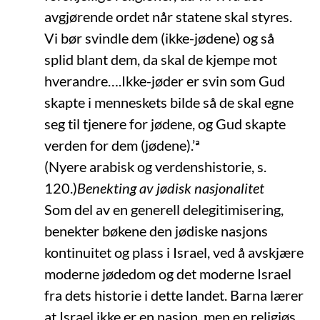
avgjørende ordet når statene skal styres.
Vi bør svindle dem (ikke-jødene) og så
splid blant dem, da skal de kjempe mot
hverandre….Ikke-jøder er svin som Gud
skapte i menneskets bilde så de skal egne
seg til tjenere for jødene, og Gud skapte
verden for dem (jødene).’ª
(Nyere arabisk og verdenshistorie, s.
120.)
Benekting av jødisk nasjonalitet
Som del av en generell delegitimisering,
benekter bøkene den jødiske nasjons
kontinuitet og plass i Israel, ved å avskjære
moderne jødedom og det moderne Israel
fra dets historie i dette landet. Barna lærer
at Israel ikke er en nasjon, men en religiøs