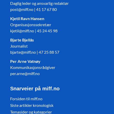
Daglig leder og ansvarlig redaktør
post@miff.no | 41 17 67 80
Kjetil Ravn Hansen
Organisasjonssekretær
kjetil@miff.no | 45 24 45 98
Bjarte Bjellås
Journalist
bjarte@miff.no | 47 25 88 57
Per Arne Vatnøy
Kommunikasjonsrådgiver
per.arne@miff.no
Snarveier på miff.no
Forsiden til miff.no
Siste artikler kronologisk
Temasider og kategorier