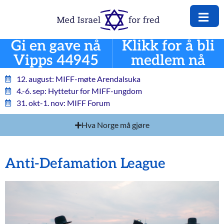
Gi en gave nå
Klikk for å bli
Vipps 44945
medlem nå
12. august: MIFF-møte Arendalsuka
4.-6. sep: Hyttetur for MIFF-ungdom
31. okt-1. nov: MIFF Forum
Hva Norge må gjøre
Anti-Defamation League