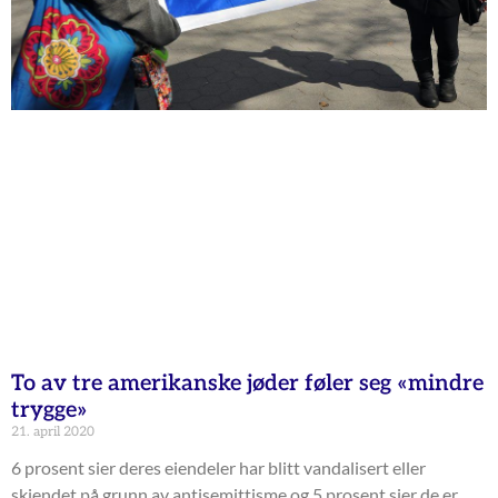
To av tre amerikanske jøder føler seg «mindre
trygge»
21. april 2020
6 prosent sier deres eiendeler har blitt vandalisert eller
skjendet på grunn av antisemittisme og 5 prosent sier de er