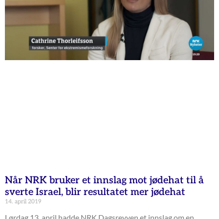
Når NRK bruker et innslag mot jødehat til å
sverte Israel, blir resultatet mer jødehat
14. april 2019
Lørdag 13. april hadde NRK Dagsrevyen et innslag om en