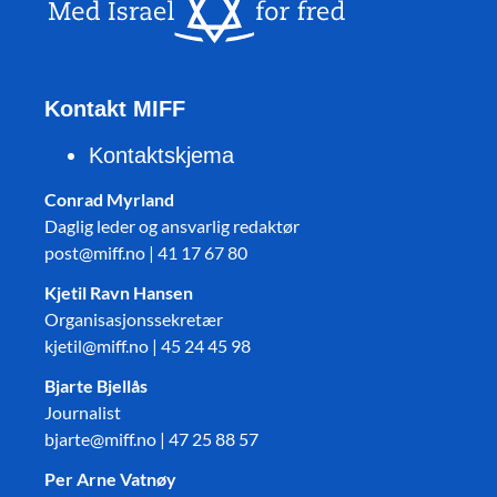
Kontakt MIFF
Kontaktskjema
Conrad Myrland
Daglig leder og ansvarlig redaktør
post@miff.no | 41 17 67 80
Kjetil Ravn Hansen
Organisasjonssekretær
kjetil@miff.no | 45 24 45 98
Bjarte Bjellås
Journalist
bjarte@miff.no | 47 25 88 57
Per Arne Vatnøy