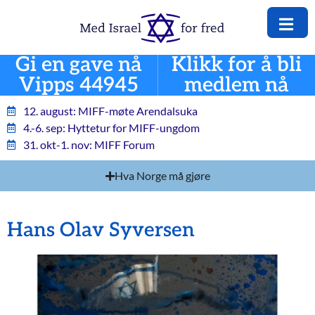
Gi en gave nå
Klikk for å bli
Vipps 44945
medlem nå
12. august: MIFF-møte Arendalsuka
4.-6. sep: Hyttetur for MIFF-ungdom
31. okt-1. nov: MIFF Forum
Hva Norge må gjøre
Hans Olav Syversen