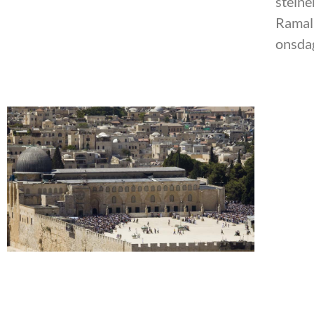
steine
Ramall
onsdag