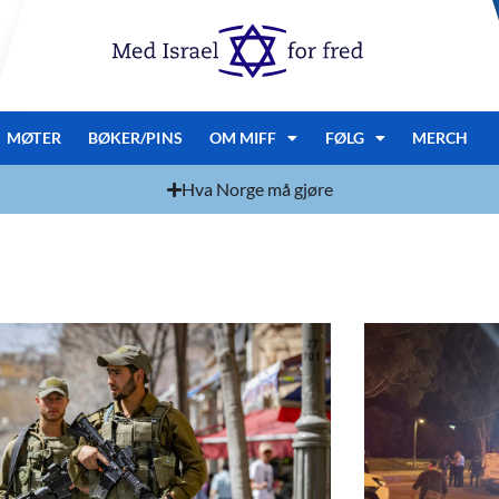
MØTER
BØKER/PINS
OM MIFF
FØLG
MERCH
Hva Norge må gjøre