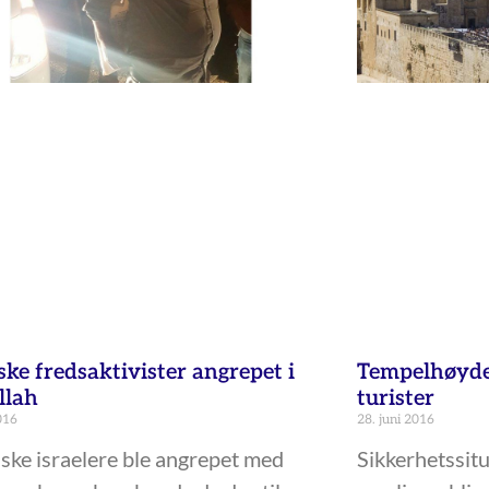
ske fredsaktivister angrepet i
Tempelhøyden
llah
turister
016
28. juni 2016
iske israelere ble angrepet med
Sikkerhetssitu