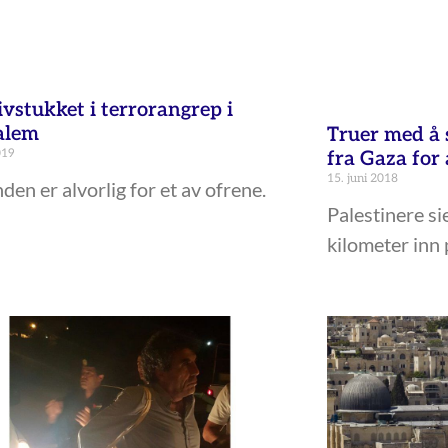
ivstukket i terrorangrep i
alem
Truer med å
019
fra Gaza for 
15. juni 2018
nden er alvorlig for et av ofrene.
Palestinere si
kilometer inn 