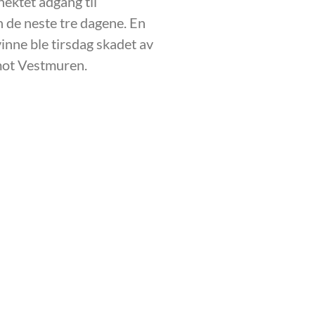
nektet adgang til
de neste tre dagene. En
vinne ble tirsdag skadet av
mot Vestmuren.