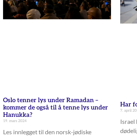
Oslo tenner lys under Ramadan –
Har f
kommer de også til å tenne lys under
7. april 2
Hanukka?
Israel
19. mars 2024
dødeli
Les innlegget til den norsk-jødiske