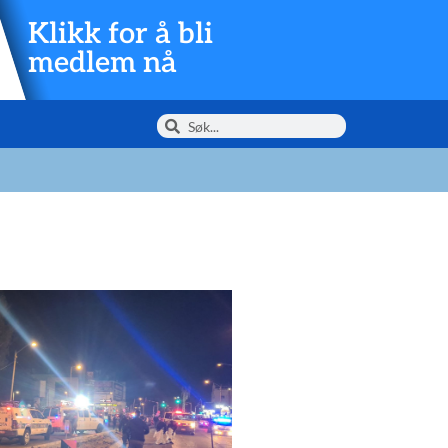
Klikk for å bli
medlem nå