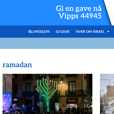
Gi en gave nå
Vipps 44945
BLI MEDLEM
GI GAVE
SVAR OM ISRAEL
ramadan