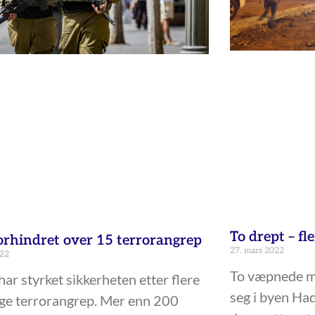
To drept – fl
orhindret over 15 terrorangrep
27. mars 2022
022
To væpnede m
 har styrket sikkerheten etter flere
seg i byen Had
ge terrorangrep. Mer enn 200