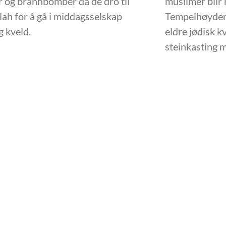
r og brannbomber da de dro til
muslimer blir 
ah for å gå i middagsselskap
Tempelhøyden 
 kveld.
eldre jødisk k
steinkasting 