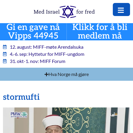
Gi en gave nå
Klikk for å bli
Vipps 44945
medlem nå
12. august: MIFF-møte Arendalsuka
4.-6. sep: Hyttetur for MIFF-ungdom
31. okt-1. nov: MIFF Forum
Hva Norge må gjøre
stormufti