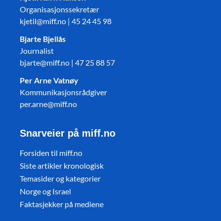
Organisasjonssekretær
kjetil@miff.no | 45 24 45 98
Bjarte Bjellås
Journalist
bjarte@miff.no | 47 25 88 57
Per Arne Vatnøy
Kommunikasjonsrådgiver
per.arne@miff.no
Snarveier på miff.no
Forsiden til miff.no
Siste artikler kronologisk
Temasider og kategorier
Norge og Israel
Faktasjekker på mediene