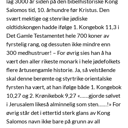
lag 3000 år siden på den bibelhistoriske Kong
Salomos tid, 10. århundre før Kristus. Den
svært mektige og stenrike jødiske
oldtidskongen hadde ifølge 1. Kongebok 11,3 i
Det Gamle Testamentet hele 700 koner av
fyrstelig rang, og dessuten ikke mindre enn
300 medhustruer! – For øvrig sies han å ha
vært den aller rikeste monark i hele jødefolkets
flere årtusengamle historie. Ja, så velstående
skal denne berømte og styrtrike orientalske
fyrsten ha vært, at han ifølge både 1. Kongebok
10,27 og 2. Krønikebok 9,27 «……gjorde sølvet
i Jerusalem likeså alminnelig som sten……!» For
øvrig står det i ettertid sterk glans av Kong
Salomos navn ikke bare på grunn av all