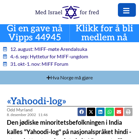
Gi en gave nå
Klikk for å bli
Vipps 44945
medlem nå
12. august: MIFF-møte Arendalsuka
4.-6. sep: Hyttetur for MIFF-ungdom
31. okt-1. nov: MIFF Forum
Hva Norge må gjøre
«Yahoodi-log»
Odd Myrland
8. desember 2002
11:46
Den jødiske minoritetsbefolkningen i India
kalles "Yahoodi-log" på nasjonalspråket hindi -