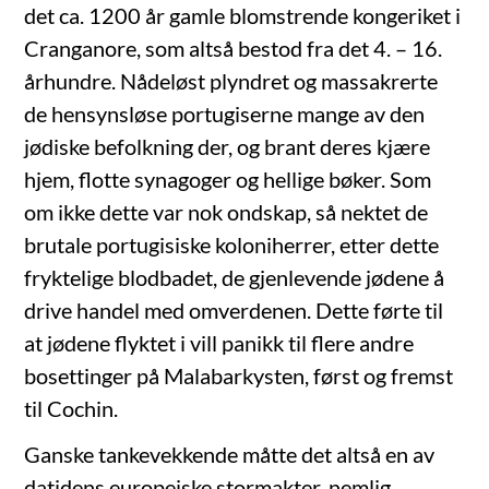
det ca. 1200 år gamle blomstrende kongeriket i
Cranganore, som altså bestod fra det 4. – 16.
århundre. Nådeløst plyndret og massakrerte
de hensynsløse portugiserne mange av den
jødiske befolkning der, og brant deres kjære
hjem, flotte synagoger og hellige bøker. Som
om ikke dette var nok ondskap, så nektet de
brutale portugisiske koloniherrer, etter dette
fryktelige blodbadet, de gjenlevende jødene å
drive handel med omverdenen. Dette førte til
at jødene flyktet i vill panikk til flere andre
bosettinger på Malabarkysten, først og fremst
til Cochin.
Ganske tankevekkende måtte det altså en av
datidens europeiske stormakter, nemlig