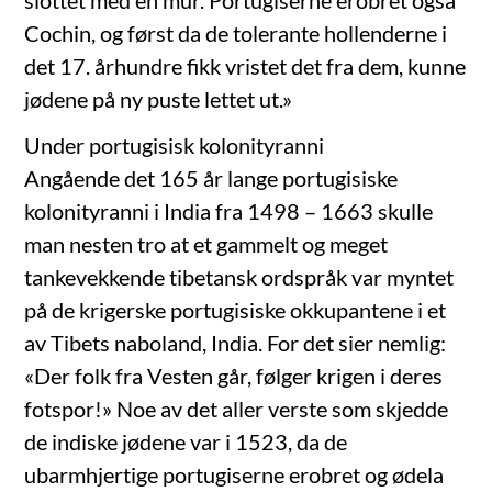
slottet med en mur. Portugiserne erobret også
Cochin, og først da de tolerante hollenderne i
det 17. århundre fikk vristet det fra dem, kunne
jødene på ny puste lettet ut.»
Under portugisisk kolonityranni
Angående det 165 år lange portugisiske
kolonityranni i India fra 1498 – 1663 skulle
man nesten tro at et gammelt og meget
tankevekkende tibetansk ordspråk var myntet
på de krigerske portugisiske okkupantene i et
av Tibets naboland, India. For det sier nemlig:
«Der folk fra Vesten går, følger krigen i deres
fotspor!» Noe av det aller verste som skjedde
de indiske jødene var i 1523, da de
ubarmhjertige portugiserne erobret og ødela