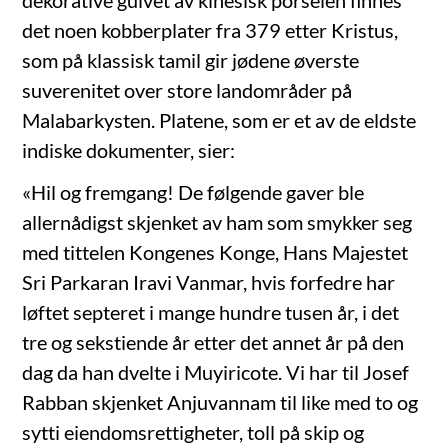
dekorative gulvet av kinesisk porselen finnes
det noen kobberplater fra 379 etter Kristus,
som på klassisk tamil gir jødene øverste
suverenitet over store landområder på
Malabarkysten. Platene, som er et av de eldste
indiske dokumenter, sier:
«Hil og fremgang! De følgende gaver ble
allernådigst skjenket av ham som smykker seg
med tittelen Kongenes Konge, Hans Majestet
Sri Parkaran Iravi Vanmar, hvis forfedre har
løftet septeret i mange hundre tusen år, i det
tre og sekstiende år etter det annet år på den
dag da han dvelte i Muyiricote. Vi har til Josef
Rabban skjenket Anjuvannam til like med to og
sytti eiendomsrettigheter, toll på skip og