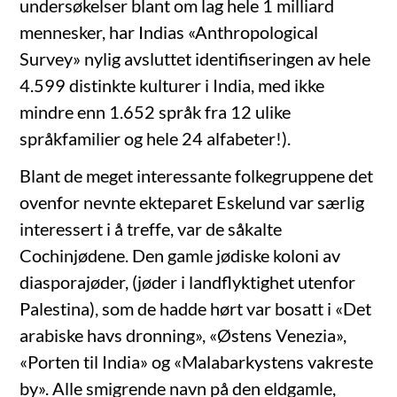
undersøkelser blant om lag hele 1 milliard
mennesker, har Indias «Anthropological
Survey» nylig avsluttet identifiseringen av hele
4.599 distinkte kulturer i India, med ikke
mindre enn 1.652 språk fra 12 ulike
språkfamilier og hele 24 alfabeter!).
Blant de meget interessante folkegruppene det
ovenfor nevnte ekteparet Eskelund var særlig
interessert i å treffe, var de såkalte
Cochinjødene. Den gamle jødiske koloni av
diasporajøder, (jøder i landflyktighet utenfor
Palestina), som de hadde hørt var bosatt i «Det
arabiske havs dronning», «Østens Venezia»,
«Porten til India» og «Malabarkystens vakreste
by». Alle smigrende navn på den eldgamle,