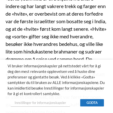
indere og har langt vakrere trekk og farger enn
de «hvite», er overbevist om at deres forfedre
var de første israelitter som bosatte seg i India,
og at de «hvite» først kom langt senere. «Hvite»
og «sorte» gifter seg ikke med hverandre,
besøker ikke hverandres bedehus, og ville like
lite som hindukastene brahmaner og sudraer
drømme om å spise ved samme bord. De
«brune» inntar den vanskeligste stilling, de er
Vi bruker informasjonskapsler på nettstedet vårt for å gi
deg den mest relevante opplevelsen ved å huske dine
etterkommere av frigitte slaver som har antatt
preferanser og gjentatte besøk. Ved å klikke «Godta»
sine herrers tro, og har for så vidt forbindelse
samtykker du til bruken av ALLE informasjonskapslene. Du
kan imidlertid besøke Innstillinger for informasjonskapsler
med begge menigheter. Men deres rettigheter
for å gi et kontrollert samtykke.
er sterkt begrenset, og det var først for noen
Innstillinger for informasjonskapsler
GODTA
ganske få år siden de klarte å skaffe seg
noenlunde tålelige forhold.»