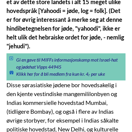
et av dette store landets i alt 15 meget ulike
hovedspråk [Yahoodi = jøde, log = folk]. (Det
er for øvrig interessant å merke seg at denne
hindibetegnelsen for jøde, "yahoodi", ikke er
helt ulik det hebraiske ordet for jøde, - nemlig
"jehudi").
Gi en gave til MIFFs informasjonskamp mot Israel-hat
og jødehat Vipps 44945
Klikk her for å bli medlem fra kun kr. 4,- per uke
Disse sørasiatiske jødene bor hovedsakelig i
den kjente vestindiske mangemililonbyen og
Indias kommersielle hovedstad Mumbai,
(tidligere Bombay), og også i flere av Indias
øvrige storbyer, for eksempel i Indias såkalte
politiske hovedstad, New Delhi, og kulturelle