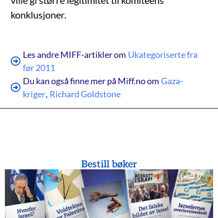
ville gi større legitimitet til komitéens
konklusjoner.
Les andre MIFF-artikler om
Ukategoriserte fra
før 2011
Du kan også finne mer på Miff.no om
Gaza-
kriger
,
Richard Goldstone
Bestill bøker