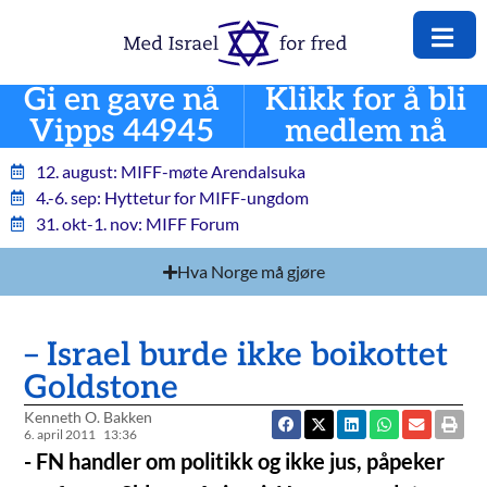
Gi en gave nå
Klikk for å bli
Vipps 44945
medlem nå
12. august: MIFF-møte Arendalsuka
4.-6. sep: Hyttetur for MIFF-ungdom
31. okt-1. nov: MIFF Forum
Hva Norge må gjøre
– Israel burde ikke boikottet
Goldstone
Kenneth O. Bakken
6. april 2011
13:36
- FN handler om politikk og ikke jus, påpeker