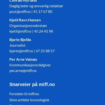
Conrad Myrland
Daglig leder og ansvarlig redaktør
post@miff.no | 41 17 67 80
Kjetil Ravn Hansen
Organisasjonssekretær
kjetil@miff.no | 45 24 45 98
Bjarte Bjellås
Journalist
bjarte@miff.no | 47 25 88 57
Per Arne Vatnøy
Kommunikasjonsrådgiver
per.arne@miff.no
Snarveier på miff.no
Forsiden til miff.no
Siste artikler kronologisk