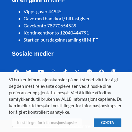
Gi en gave til MIFF
Vipps gaver 44945
Gave med bankkort/ bli fastgiver
Gavekonto 78770654539
Kontingentkonto 12040444791
Start en bursdagsinnsamling til MIFF
Sosiale medier
Vi bruker informasjonskapsler på nettstedet vårt for å gi
deg den mest relevante opplevelsen ved å huske dine
Visit MIFF in other languages
preferanser og gjentatte besøk. Ved å klikke «Godta»
samtykker du til bruken av ALLE informasjonskapslene. Du
Svenska
–
Dansk
–
Deutsch
–
Íslenska
–
English
kan imidlertid besøke Innstillinger for informasjonskapsler
for å gi et kontrollert samtykke.
Innstillinger for informasjonskapsler
GODTA
© 2026 Med Israel for fred