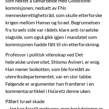
som nektet å samarbeide med Goldstone-
kommisjonen, nedsatt av FNs
menneskerettighetsråd, som skulle etterforske
krigen mellom Hamas og Israel. Begrunnelsen
fra Israels side var rådets klare anti-israelske
slagside, som også gikk igjen i mandatet som
kommisjonen hadde fått til sin etterforskning.
Professor i politisk vitenskap ved Det
hebraiske universitet, Shlomo Avineri, er enig.
Han mener boikotten, som ble forelått av
utenriksdepartementet, var en stor tabbe.
Følgende er argumenter han framfører i en
kommentarartikkel i Ha’aretz denne uken.
Påført Israel skade
– Jeg kan forstå motivene, men beslutningen er