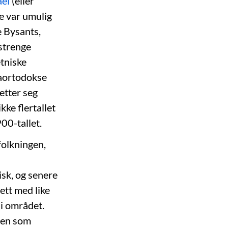
ael
(eller
e var umulig
e Bysants,
 strenge
etniske
raortodokse
etter seg
kke flertallet
00-tallet.
folkningen,
isk, og senere
ett med like
 i området.
gen som