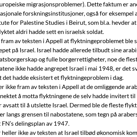
uropeiske migrasjonsproblemer). Dette faktum er ane
nasjonale forskningsinstitusjoner, også for eksempel 
tute for Palestine Studies i Beirut, som bl.a. hevder 
yktet aldri hadde sett en israelsk soldat.
 fram av teksten i Appell at flyktningeproblemet ble 
pet på Israel. Israel hadde allerede tilbudt sine arab
tsborgerskap og fulle borgerrettigheter, noe de flest
atene ikke hadde angrepet Israel i mai 1948, er det s
 det hadde eksistert et flyktningeproblem i dag.
er ikke fram av teksten i Appell at de omliggende ara
er nektet å motta flyktningene de selv hadde invitert til
avsatt til å utslette Israel. Dermed ble de fleste fly
rer langs grensen til nabostatene, som tegn på araber
 FN’s delingsplan av 1947.
 heller ikke av teksten at Israel tilbød økonomisk kom