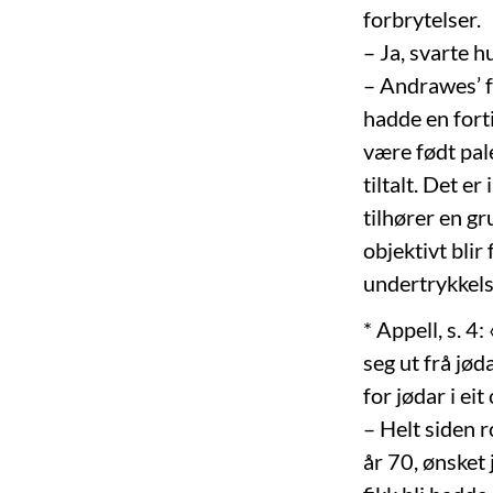
forbrytelser.
– Ja, svarte h
– Andrawes’ f
hadde en fort
være født pale
tiltalt. Det e
tilhører en gr
objektivt blir
undertrykkels
* Appell, s. 4
seg ut frå jød
for jødar i eit
– Helt siden r
år 70, ønsket 