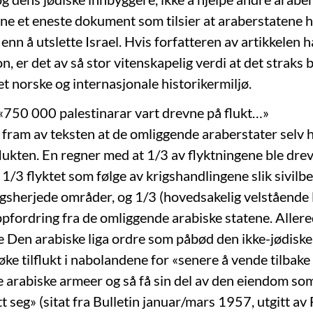
finne et eneste dokument som tilsier at araberstatene
enn å utslette Israel. Hvis forfatteren av artikkelen ha
, er det av så stor vitenskapelig verdi at det straks 
t norske og internasjonale historikermiljø.
: «750 000 palestinarar vart drevne på flukt…»
 fram av teksten at de omliggende araberstater selv h
flukten. En regner med at 1/3 av flyktningene ble drev
 1/3 flyktet som følge av krigshandlingene slik sivilb
krigsherjede områder, og 1/3 (hovedsakelig velstående 
oppfordring fra de omliggende arabiske statene. Aller
 Den arabiske liga ordre som påbød den ikke-jødisk
søke tilflukt i nabolandene for «senere å vende tilbake
ke arabiske armeer og så få sin del av den eiendom so
t seg» (sitat fra Bulletin januar/mars 1957, utgitt av