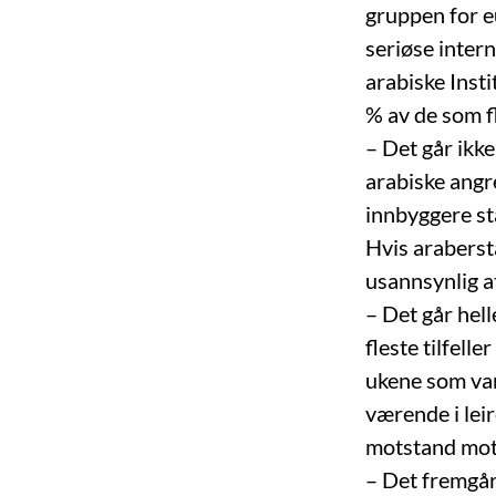
gruppen for e
seriøse inter
arabiske Insti
% av de som fl
– Det går ikke
arabiske angre
innbyggere sta
Hvis araberst
usannsynlig at
– Det går hell
fleste tilfell
ukene som var 
værende i lei
motstand mot
– Det fremgår