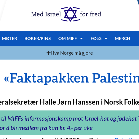
MØTER
BØKER/PINS
OM MIFF
FØLG
MERCH
Hva Norge må gjøre
 «Faktapakken Palesti
neralsekretær Halle Jørn Hanssen i Norsk Folke
 til MIFFs informasjonskamp mot Israel-hat og jødeha
or å bli medlem fra kun kr. 4,- per uke