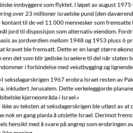
abiske innbyggere som flyktet. I løpet av august 1975
jering over 23 millioner israelske pund (den daværen
kontant til de vel 11 000 mennesker som fremsatte kr
ål jord til disposisjon som alternativ eiendom. Ford
 basis av jordverdien mellom 1948 og 1953 pluss 6 pr
 at kravet ble fremsatt. Dette er en langt større økon
nn det som blir jødiske israelere til del når staten 
ndommer i forbindelse med veiutbygging og lignende
: «I seksdagarskrigen 1967 erobra Israel resten av Pa
a, inkludert Jerusalem. Dette verkeleggjorde planan
bibelske kjerneområda i Israel.»
 ikke av teksten at seksdagerskrigen ble utløst av at
e nok en gang planla å utslette Israel. Derimot fremst
raels hensikt med å svare på angrep som erobringen a
r ikke mening.