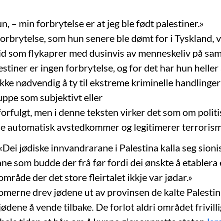
un, – min forbrytelse er at jeg ble født palestiner.»
orbrytelse, som hun senere ble dømt for i Tyskland, v
id som flykaprer med dusinvis av menneskeliv på sam
stiner er ingen forbrytelse, og for det har hun heller
r ikke nødvendig å ty til ekstreme kriminelle handlinge
uppe som subjektivt eller
 forfulgt, men i denne teksten virker det som om politi
e automatisk avstedkommer og legitimerer terrorism
: «Dei jødiske innvandrarane i Palestina kalla seg sionis
ane som budde der frå før fordi dei ønskte å etablera 
 område der det store fleirtalet ikkje var jødar.»
omerne drev jødene ut av provinsen de kalte Palestina
jødene å vende tilbake. De forlot aldri området frivill