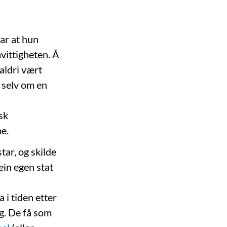
ar at hun
vittigheten. Å
 aldri vært
r selv om en
sk
e.
tar, og skilde
ein egen stat
 i tiden etter
ig. De få som