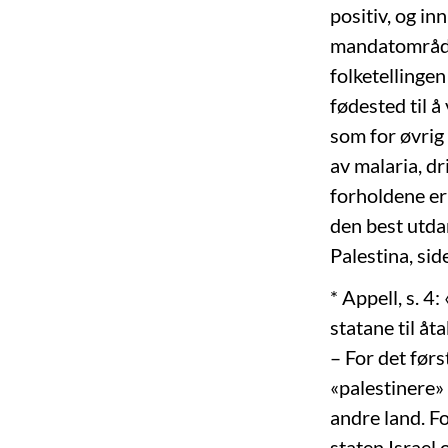
positiv, og i
mandatområdet 
folketellingen
fødested til å
som for øvrig
av malaria, dr
forholdene er
den best utda
Palestina, sid
* Appell, s. 4
statane til åt
– For det før
«palestinere» 
andre land. F
staten Israel 