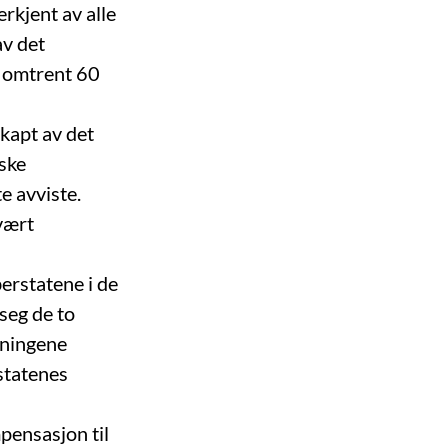
rkjent av alle
av det
at omtrent 60
skapt av det
iske
e avviste.
vært
berstatene i de
 seg de to
ktningene
statenes
pensasjon til