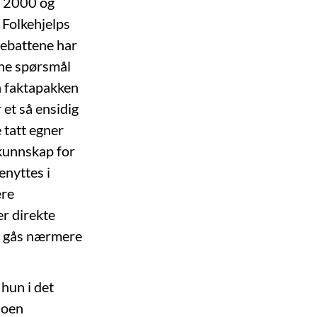
2000 og
 Folkehjelps
debattene har
mine spørsmål
ra faktapakken
 et så ensidig
 tatt egner
kunnskap for
enyttes i
ære
er direkte
yn gås nærmere
 hun i det
noen