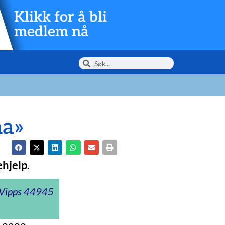
Klikk for å bli
medlem nå
na»
hjelp.
t Vipps 44945