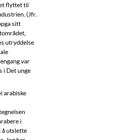
flyttet til
dustrien. (Jfr.
pga sitt
atområdet,
es utryddelse
iale
n engang var
s i Det unge
ei arabiske
etegnelsen
arabere i
 å utslette
e. Jeg har