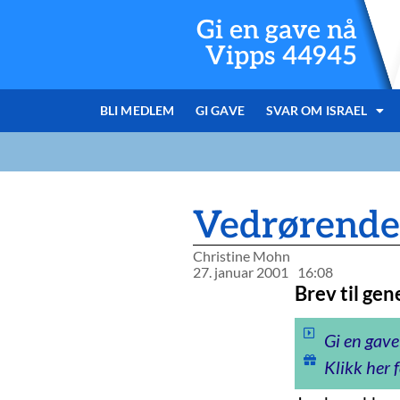
Gi en gave nå
Vipps 44945
BLI MEDLEM
GI GAVE
SVAR OM ISRAEL
Vedrørende
Christine Mohn
27. januar 2001
16:08
Brev til ge
Gi en gave
Klikk her f