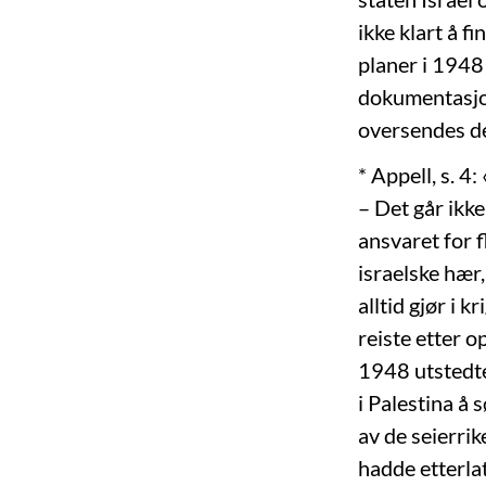
ikke klart å 
planer i 1948 
dokumentasjon
oversendes de
* Appell, s. 4
– Det går ikke
ansvaret for 
israelske hær,
alltid gjør i 
reiste etter 
1948 utstedte
i Palestina å 
av de seierri
hadde etterlat