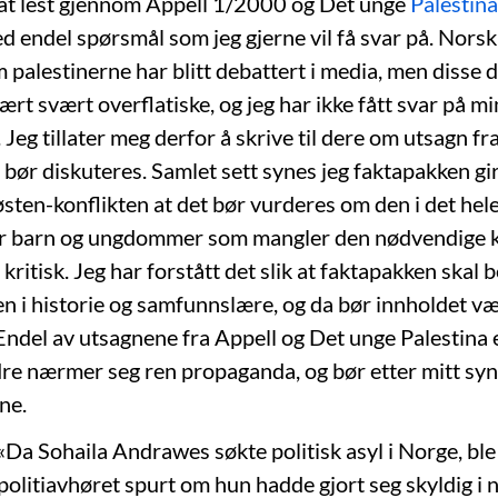
at lest gjennom Appell 1/2000 og Det unge
Palestina
ed endel spørsmål som jeg gjerne vil få svar på. Norsk
 palestinerne har blitt debattert i media, men disse 
ært svært overflatiske, og jeg har ikke fått svar på 
Jeg tillater meg derfor å skrive til dere om utsagn f
bør diskuteres. Samlet sett synes jeg faktapakken gir
sten-konflikten at det bør vurderes om den i det hele
 for barn og ungdommer som mangler den nødvendige 
kritisk. Jeg har forstått det slik at faktapakken skal b
n i historie og samfunnslære, og da bør innholdet v
 Endel av utsagnene fra Appell og Det unge Palestina 
ndre nærmer seg ren propaganda, og bør etter mitt s
ne.
: «Da Sohaila Andrawes søkte politisk asyl i Norge, ble
 politiavhøret spurt om hun hadde gjort seg skyldig i 