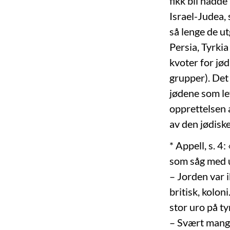
fikk bli hadd
Israel-Judea,
så lenge de u
Persia, Tyrki
kvoter for jø
grupper). Det
jødene som le
opprettelsen a
av den jødiske
* Appell, s. 4
som såg med ur
– Jorden var i
britisk, kolo
stor uro på ty
– Svært mang