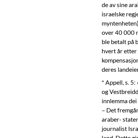
de av sine ar
israelske reg
myntenheten) 
over 40 000 m
ble betalt på
hvert år etter
kompensasjon e
deres landeie
* Appell, s. 5
og Vestbreidd
innlemma dei 
– Det fremgår
araber- staten
journalist Is
land. Dette gi