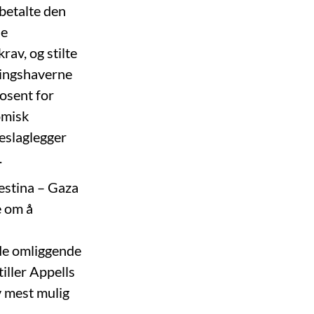
 betalte den
de
av, og stilte
ringshaverne
osent for
omisk
beslaglegger
.
lestina – Gaza
e om å
 de omliggende
iller Appells
v mest mulig