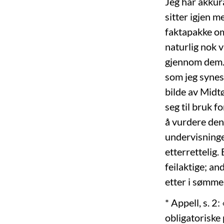
Jeg har akkur
sitter igjen m
faktapakke om
naturlig nok v
gjennom dem. 
som jeg synes 
bilde av Midtø
seg til bruk
å vurdere den 
undervisninge
etterrettelig.
feilaktige; a
etter i sømme
* Appell, s. 2
obligatoriske