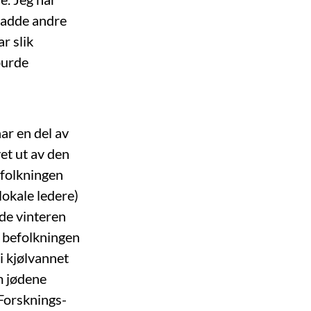
 hadde andre
r slik
burde
ar en del av
et ut av den
efolkningen
lokale ledere)
ede vinteren
e befolkningen
 i kjølvannet
m jødene
 Forsknings-