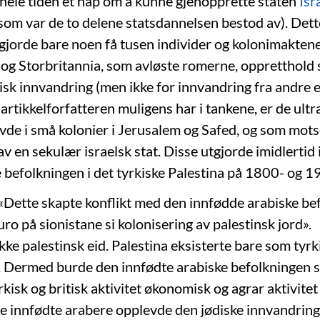
e hele tiden et håp om å kunne gjenopprette staten
Isr
 som var de to delene statsdannelsen bestod av). Dett
tgjorde bare noen få tusen individer og kolonimakten
a og Storbritannia, som avløste romerne, oppretthold
disk innvandring (men ikke for innvandring fra andre 
 artikkelforfatteren muligens har i tankene, er de ult
vde i små kolonier i Jerusalem og Safed, og som mots
v en sekulær israelsk stat. Disse utgjorde imidlertid i
 befolkningen i det tyrkiske Palestina på 1800- og 19
: «Dette skapte konflikt med den innfødde arabiske be
o på sionistane si kolonisering av palestinsk jord».
kke palestinsk eid. Palestina eksisterte bare som tyrk
ni. Dermed burde den innfødte arabiske befolkningen s
rkisk og britisk aktivitet økonomisk og agrar aktivitet
e innfødte arabere opplevde den jødiske innvandrin