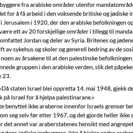
nnbyggere fra arabiske områder utenfor mandatområdet 
for å få arbeid i den voksende britiske og jødiske in
 i Jerusalem i 1920, der den arabiske befolkningen op
 være ett av 20 forskjellige områder i tillegg til mand
 omfattet Jordan og deler av Syria. Britenes og jøden
ift av sykehus og skoler og generell bedring av de sos
 noen av årsakene til at den palestinske befolkninge
nnede gruppen i den arabiske verden, slik det påpeke
e 23.
: «Då staten Israel blei oppretta 14. mai 1948, gjekk d
ak på Israel for å hjelpa palestinarane.»
ste benyttet ikke araberne innenfor Israels grenser b
om seg selv før etter 1967, og det gjorde heller ikke 
or det annet var araberstatenes hensikt med angrepet
og dens jødiske innbyggere, ikke å hjelpe andre araber