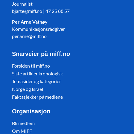
Journalist
bjarte@miff.no | 47 25 88 57
Per Arne Vatnøy
Kommunikasjonsrådgiver
per.arne@miff.no
Snarveier på miff.no
Forsiden til miff.no
Siste artikler kronologisk
Temasider og kategorier
Norge og Israel
Faktasjekker på mediene
Organisasjon
Bli medlem
Om MIFF