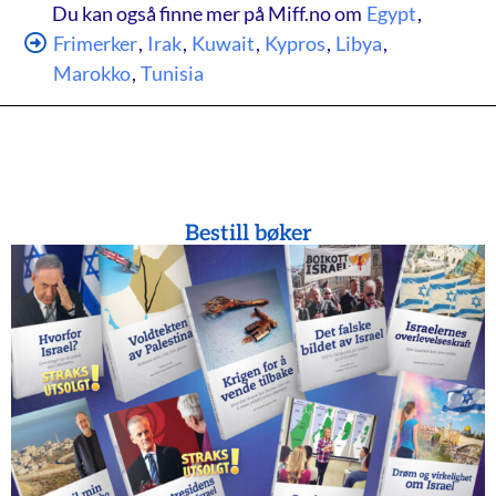
Du kan også finne mer på Miff.no om
Egypt
,
Frimerker
,
Irak
,
Kuwait
,
Kypros
,
Libya
,
Marokko
,
Tunisia
Bestill bøker