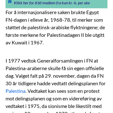
Klikk her for å bli medlem fra kun kr. 4,- per uke
For å internasjonalisere saken brukte Egypt
FN-dagen i elleve år, 1968-78, til merker som
støttet de palestinsk-arabiske flyktningene; de
første merkene for Palestinadagen II ble utgitt
av Kuwait i 1967.
I 1977 vedtok Generalforsamlingen i FN at
Palestina-araberne skulle få sin egen offisielle
dag. Valget falt på 29. november, dagen da FN
30 år tidligere hadde vedtatt delingsplanen for
Palestina
. Vedtaket kan sees som en protest
mot delingsplanen og som en videreføring av
vedtaket i 1975, da sionisme ble likestilt med