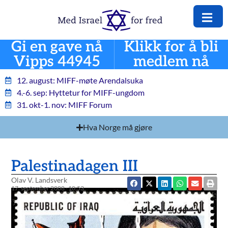
Gi en gave nå
Klikk for å bli
Vipps 44945
medlem nå
12. august: MIFF-møte Arendalsuka
4.-6. sep: Hyttetur for MIFF-ungdom
31. okt-1. nov: MIFF Forum
Hva Norge må gjøre
Palestinadagen III
Olav V. Landsverk
17. september 2008
10:53