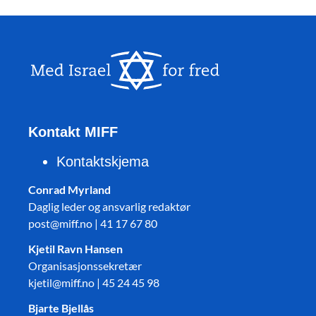
Kontakt MIFF
Kontaktskjema
Conrad Myrland
Daglig leder og ansvarlig redaktør
post@miff.no | 41 17 67 80
Kjetil Ravn Hansen
Organisasjonssekretær
kjetil@miff.no | 45 24 45 98
Bjarte Bjellås