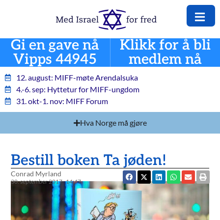
Gi en gave nå
Klikk for å bli
Vipps 44945
medlem nå
12. august: MIFF-møte Arendalsuka
4.-6. sep: Hyttetur for MIFF-ungdom
31. okt-1. nov: MIFF Forum
Hva Norge må gjøre
Bestill boken Ta jøden!
Conrad Myrland
30. september 2017
14:47