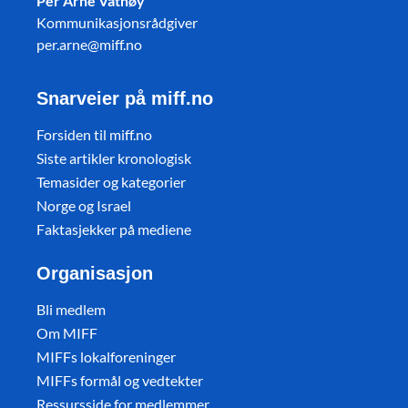
Per Arne Vatnøy
Kommunikasjonsrådgiver
per.arne@miff.no
Snarveier på miff.no
Forsiden til miff.no
Siste artikler kronologisk
Temasider og kategorier
Norge og Israel
Faktasjekker på mediene
Organisasjon
Bli medlem
Om MIFF
MIFFs lokalforeninger
MIFFs formål og vedtekter
Ressursside for medlemmer