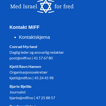
Kontakt MIFF
Kontaktskjema
Conrad Myrland
Daglig leder og ansvarlig redaktør
post@miff.no | 41 17 67 80
Kjetil Ravn Hansen
Organisasjonssekretær
kjetil@miff.no | 45 24 45 98
Bjarte Bjellås
Journalist
bjarte@miff.no | 47 25 88 57