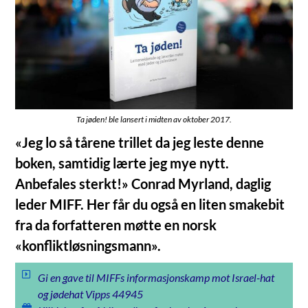
Ta jøden! ble lansert i midten av oktober 2017.
«Jeg lo så tårene trillet da jeg leste denne
boken, samtidig lærte jeg mye nytt.
Anbefales sterkt!» Conrad Myrland, daglig
leder MIFF. Her får du også en liten smakebit
fra da forfatteren møtte en norsk
«konfliktløsningsmann».
Gi en gave til MIFFs informasjonskamp mot Israel-hat
og jødehat Vipps 44945