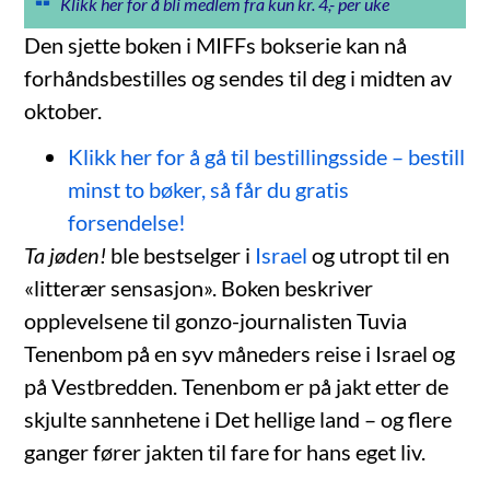
Klikk her for å bli medlem fra kun kr. 4,- per uke
Den sjette boken i MIFFs bokserie kan nå
forhåndsbestilles og sendes til deg i midten av
oktober.
Klikk her for å gå til bestillingsside – bestill
minst to bøker, så får du gratis
forsendelse!
Ta jøden!
ble bestselger i
Israel
og utropt til en
«litterær sensasjon». Boken beskriver
opplevelsene til gonzo-journalisten Tuvia
Tenenbom på en syv måneders reise i Israel og
på Vestbredden. Tenenbom er på jakt etter de
skjulte sannhetene i Det hellige land – og flere
ganger fører jakten til fare for hans eget liv.