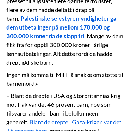
presset til å løslate flere dømte terrorister,
flere av dem hadde deltatt i drap på
barn.
Palestinske selvstyremyndigheter ga
dem utbetalinger på mellom 170.000 og
300.000 kroner da de slapp fri.
Mange av dem
fikk fra før opptil 300.000 kroner i årlige
lønnsutbetalinger. Alt dette fordi de hadde
drept jødiske barn.
Ingen må komme til MIFF å snakke om støtte til
barnemord.»
– Blant de drepte i USA og Storbritannias krig
mot Irak var det 46 prosent barn, noe som
tilsvarer andelen barn i befolkningen
generelt.
Blant de drepte i Gaza-krigen var det
16 prosent barn
, mens andelen barn i