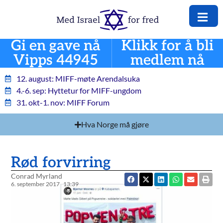
Gi en gave nå
Klikk for å bli
Vipps 44945
medlem nå
12. august: MIFF-møte Arendalsuka
4.-6. sep: Hyttetur for MIFF-ungdom
31. okt-1. nov: MIFF Forum
Hva Norge må gjøre
Rød forvirring
Conrad Myrland
6. september 2017
13:39