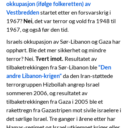
okkupasjon (ifølge folkeretten) av
Vestbredden
startet etter en forsvarskrig i
1967?
Nei
, det var terror og vold fra 1948 til
1967, og også før den tid.
Israels okkupasjon av Sør-Libanon og Gaza har
opphørt. Ble det mer sikkerhet og mindre
terror? Nei.
Tvert imot.
Resultatet av
tilbaketrekkingen fra Sør-Libanon ble
“Den
andre Libanon-krigen”
da den Iran-støttede
terrorgruppen Hizbollah angrep Israel
sommeren 2006, og resultatet av
tilbaketrekkingen fra Gaza i 2005 ble et
rakettregn fra Gazastripen mot sivile israelere i
det sørlige Israel. Tre ganger i årene etter har
Hamas-regimet og Israel utkjempet kriger eller