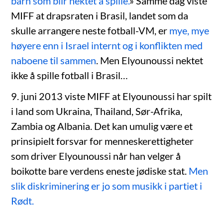
barn som blir nektet å spille.
» Samme dag viste
MIFF at drapsraten i Brasil, landet som da
skulle arrangere neste fotball-VM, er
mye, mye
høyere enn i Israel internt og i konflikten med
naboene til sammen
. Men Elyounoussi nektet
ikke å spille fotball i Brasil…
9. juni 2013 viste MIFF at Elyounoussi har spilt
i land som Ukraina, Thailand, Sør-Afrika,
Zambia og Albania. Det kan umulig være et
prinsipielt forsvar for menneskerettigheter
som driver Elyounoussi når han velger å
boikotte bare verdens eneste jødiske stat.
Men
slik diskriminering er jo som musikk i partiet i
Rødt.