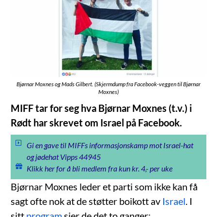
Bjørnar Moxnes og Mads Gilbert. (Skjermdump fra Facebook-veggen til Bjørnar
Moxnes)
MIFF tar for seg hva Bjørnar Moxnes (t.v.) i
Rødt har skrevet om Israel på Facebook.
Gi en gave til MIFFs informasjonskamp mot Israel-hat
og jødehat Vipps 44945
Klikk her for å bli medlem fra kun kr. 4,- per uke
Bjørnar Moxnes leder et parti som ikke kan få
sagt ofte nok at de støtter boikott av
Israel
. I
sitt
program
sier de det to ganger: