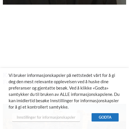
Kom for å høre Magnus Norell på MIFF
Vi bruker informasjonskapsler på nettstedet vårt for å gi
Forum i Kristiansand
deg den mest relevante opplevelsen ved å huske dine
preferanser og gjentatte besøk. Ved å klikke «Godta»
7. august 2026
samtykker du til bruken av ALLE informasjonskapslene. Du
kan imidlertid besøke Innstillinger for informasjonskapsler
for å gi et kontrollert samtykke.
Innstillinger for informasjonskapsler
GODTA