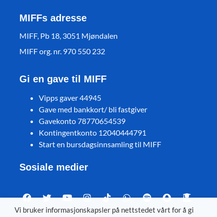
MIFFs adresse
MIFF, Pb 18, 3051 Mjøndalen
MIFF org. nr. 970 550 232
Gi en gave til MIFF
Vipps gaver 44945
Gave med bankkort/ bli fastgiver
Gavekonto 78770654539
Kontingentkonto 12040444791
Start en bursdagsinnsamling til MIFF
Sosiale medier
Vi bruker informasjonskapsler på nettstedet vårt for å gi