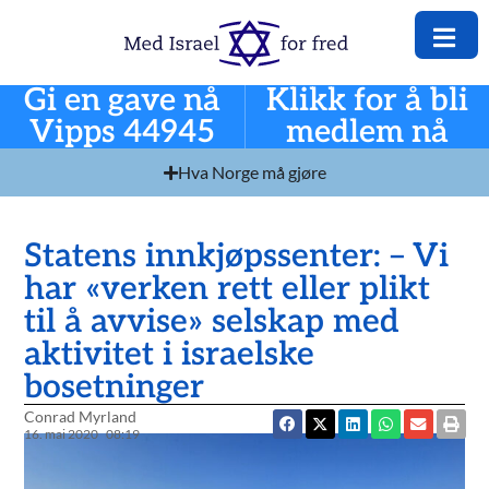
Gi en gave nå
Klikk for å bli
Vipps 44945
medlem nå
Hva Norge må gjøre
Statens innkjøpssenter: – Vi
har «verken rett eller plikt
til å avvise» selskap med
aktivitet i israelske
bosetninger
Conrad Myrland
16. mai 2020
08:19