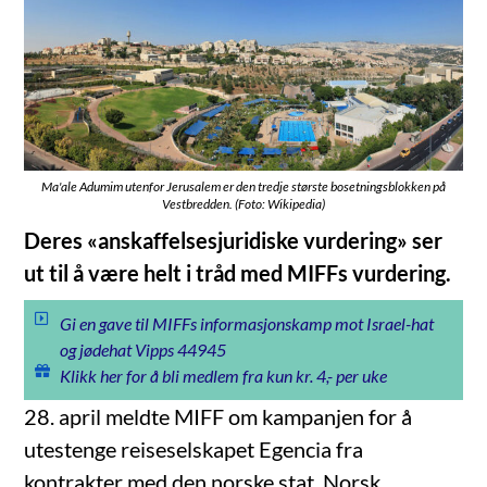
Ma'ale Adumim utenfor Jerusalem er den tredje største bosetningsblokken på
Vestbredden. (Foto: Wikipedia)
Deres «anskaffelsesjuridiske vurdering» ser
ut til å være helt i tråd med MIFFs vurdering.
Gi en gave til MIFFs informasjonskamp mot Israel-hat
og jødehat Vipps 44945
Klikk her for å bli medlem fra kun kr. 4,- per uke
28. april meldte MIFF om kampanjen for å
utestenge reiseselskapet Egencia fra
kontrakter med den norske stat. Norsk