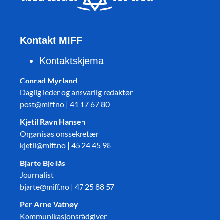
Kontakt MIFF
Kontaktskjema
Conrad Myrland
Daglig leder og ansvarlig redaktør
post@miff.no | 41 17 67 80
Kjetil Ravn Hansen
Organisasjonssekretær
kjetil@miff.no | 45 24 45 98
Bjarte Bjellås
Journalist
bjarte@miff.no | 47 25 88 57
Per Arne Vatnøy
Kommunikasjonsrådgiver