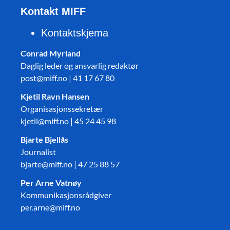
Kontakt MIFF
Kontaktskjema
Conrad Myrland
Daglig leder og ansvarlig redaktør
post@miff.no | 41 17 67 80
Kjetil Ravn Hansen
Organisasjonssekretær
kjetil@miff.no | 45 24 45 98
Bjarte Bjellås
Journalist
bjarte@miff.no | 47 25 88 57
Per Arne Vatnøy
Kommunikasjonsrådgiver
per.arne@miff.no