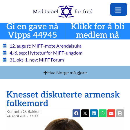
Gi en gave nå
Klikk for å bli
Vipps 44945
medlem nå
12. august: MIFF-møte Arendalsuka
4.-6. sep: Hyttetur for MIFF-ungdom
31. okt-1. nov: MIFF Forum
Hva Norge må gjøre
Knesset diskuterte armensk
folkemord
Kenneth O. Bakken
24. april 2013
11:11