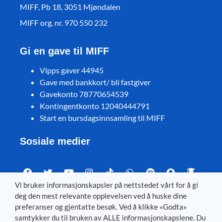
MIFF, Pb 18, 3051 Mjøndalen
MIFF org. nr. 970 550 232
Gi en gave til MIFF
Vipps gaver 44945
Gave med bankkort/ bli fastgiver
Gavekonto 78770654539
Kontingentkonto 12040444791
Start en bursdagsinnsamling til MIFF
Sosiale medier
Vi bruker informasjonskapsler på nettstedet vårt for å gi
deg den mest relevante opplevelsen ved å huske dine
Visit MIFF in other languages
preferanser og gjentatte besøk. Ved å klikke «Godta»
samtykker du til bruken av ALLE informasjonskapslene. Du