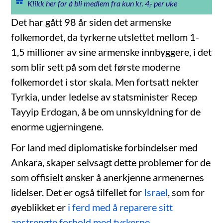
Klikk her for å bli medlem fra kun kr. 4,- per uke
Det har gått 98 år siden det armenske
folkemordet, da tyrkerne utslettet mellom 1-
1,5 millioner av sine armenske innbyggere, i det
som blir sett på som det første moderne
folkemordet i stor skala. Men fortsatt nekter
Tyrkia, under ledelse av statsminister Recep
Tayyip Erdogan, å be om unnskyldning for de
enorme ugjerningene.
For land med diplomatiske forbindelser med
Ankara, skaper selvsagt dette problemer for de
som offisielt ønsker å anerkjenne armenernes
lidelser. Det er også tilfellet for
Israel
, som for
øyeblikket er
i ferd med å reparere sitt
anstrengte forhold med tyrkerne
.