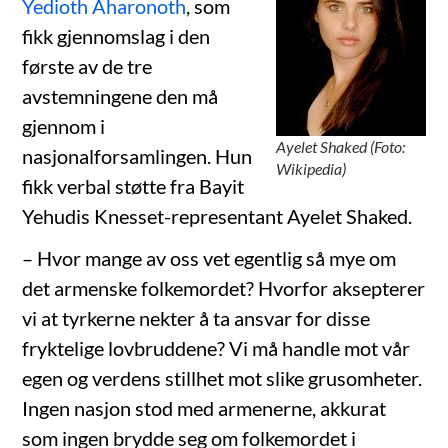
Yedioth Aharonoth
, som
fikk gjennomslag i den
første av de tre
avstemningene den må
gjennom i
Ayelet Shaked (Foto:
nasjonalforsamlingen. Hun
Wikipedia)
fikk verbal støtte fra Bayit
Yehudis Knesset-representant Ayelet Shaked.
– Hvor mange av oss vet egentlig så mye om
det armenske folkemordet? Hvorfor aksepterer
vi at tyrkerne nekter å ta ansvar for disse
fryktelige lovbruddene? Vi må handle mot vår
egen og verdens stillhet mot slike grusomheter.
Ingen nasjon stod med armenerne, akkurat
som ingen brydde seg om folkemordet i