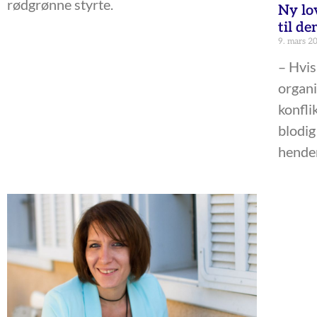
rødgrønne styrte.
Ny lov
til de
9. mars 2
– Hvis
organi
konflik
blodig
hender