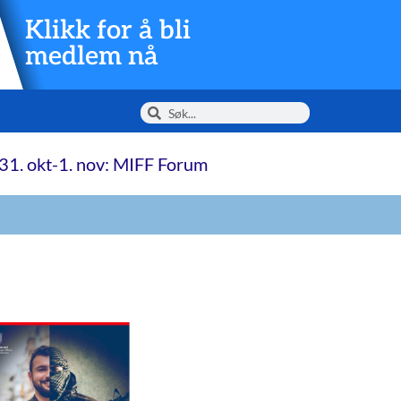
Klikk for å bli
medlem nå
31. okt-1. nov: MIFF Forum