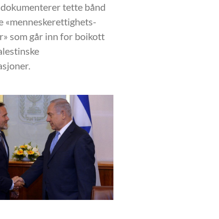
 dokumenterer tette bånd
e «menneskerettighets-
» som går inn for boikott
alestinske
asjoner.