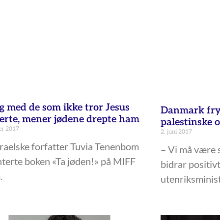
og med de som ikke tror Jesus
Danmark fryse
terte, mener jødene drepte ham
palestinske 
er 2017
2. juni 2017
raelske forfatter Tuvia Tenenbom
– Vi må være s
terte boken «Ta jøden!» på MIFF
bidrar positiv
.
utenriksminis