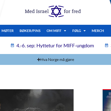
MØTER
BØKER/PINS
OM MIFF
FØLG
MERCH
4.-6. sep: Hyttetur for MIFF-ungdom
Hva Norge må gjøre