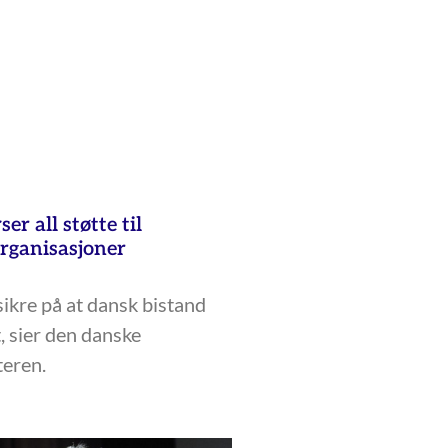
r all støtte til
organisasjoner
ikre på at dansk bistand
t, sier den danske
teren.