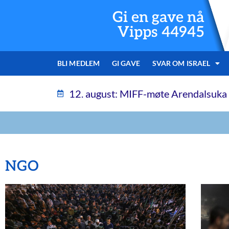
Gi en gave nå
Vipps 44945
BLI MEDLEM
GI GAVE
SVAR OM ISRAEL
12. august: MIFF-møte Arendalsuka
NGO