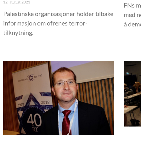
12. august 2021
FNs m
Palestinske organisasjoner holder tilbake
med no
informasjon om ofrenes terror-
å demo
tilknytning.