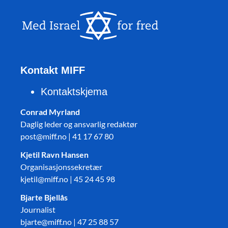
Kontakt MIFF
Kontaktskjema
Conrad Myrland
Daglig leder og ansvarlig redaktør
post@miff.no | 41 17 67 80
Kjetil Ravn Hansen
Organisasjonssekretær
kjetil@miff.no | 45 24 45 98
Bjarte Bjellås
Journalist
bjarte@miff.no | 47 25 88 57