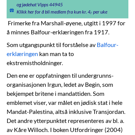
og jødehat Vipps 44945
Klikk her for å bli medlem fra kun kr. 4,- per uke
Frimerke fra Marshall-øyene, utgitt i 1997 for
å minnes Balfour-erklæringen fra 1917.
Som utgangspunkt til forståelse av
Balfour-
erklæringen
kan man ta to
ekstremistholdninger.
Den ene er oppfatningen til undergrunns-
organisasjonen Irgun, ledet av Begin, som
bekjempet britene i mandattiden. Som
emblemet viser, var målet en jødisk stat i hele
Mandat-Palestina, altså inklusive Transjordan.
Det andre ytterpunktet representeres av bl. a.
av Kåre Willoch. I boken Utfordringer (2004)