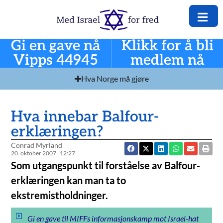
Gi en gave nå
Klikk for å bli
Vipps 44945
medlem nå
Hva Norge må gjøre
Hva innebar Balfour-
erklæringen?
Conrad Myrland
20. oktober 2007
12:27
Som utgangspunkt til forståelse av Balfour-
erklæringen kan man ta to
ekstremistholdninger.
Gi en gave til MIFFs informasjonskamp mot Israel-hat