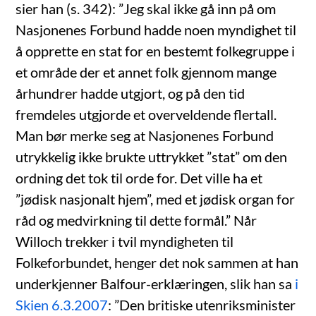
sier han (s. 342): ”Jeg skal ikke gå inn på om
Nasjonenes Forbund hadde noen myndighet til
å opprette en stat for en bestemt folkegruppe i
et område der et annet folk gjennom mange
århundrer hadde utgjort, og på den tid
fremdeles utgjorde et overveldende flertall.
Man bør merke seg at Nasjonenes Forbund
utrykkelig ikke brukte uttrykket ”stat” om den
ordning det tok til orde for. Det ville ha et
”jødisk nasjonalt hjem”, med et jødisk organ for
råd og medvirkning til dette formål.” Når
Willoch trekker i tvil myndigheten til
Folkeforbundet, henger det nok sammen at han
underkjenner Balfour-erklæringen, slik han sa
i
Skien 6.3.2007
: ”Den britiske utenriksminister