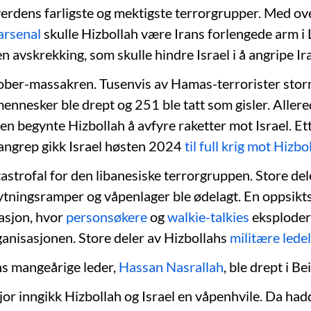
v verdens farligste og mektigste terrorgrupper. Med o
 arsenal
skulle Hizbollah være Irans forlengede arm i
 avskrekking, som skulle hindre Israel i å angripe Ira
ober-massakren. Tusenvis av Hamas-terrorister storm
mennesker ble drept og 251 ble tatt som gisler. Aller
en begynte Hizbollah å avfyre raketter mot Israel. Et
angrep gikk Israel høsten 2024
til full krig mot Hizbo
astrofal for den libanesiske terrorgruppen. Store del
kytningsramper og våpenlager ble ødelagt. En oppsik
sjon, hvor
personsøkere
og
walkie-talkies
eksploder
ganisasjonen. Store deler av Hizbollahs
militære ledel
s mangeårige leder,
Hassan Nasrallah
, ble drept i Be
fjor inngikk Hizbollah og Israel en våpenhvile. Da ha