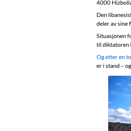
4000 Hizbollah
Den libanesis
deler av sine 
Situasjonen fo
til diktatoren
Og etter en to
er i stand – o