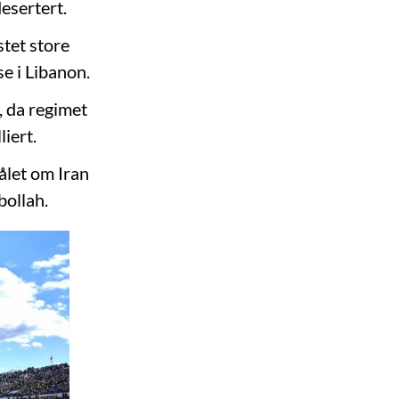
desertert.
stet store
se i Libanon.
, da regimet
liert.
ålet om Iran
bollah.