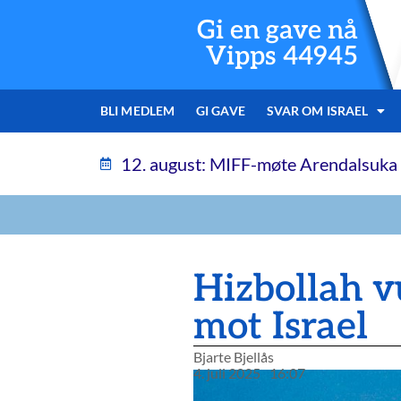
Gi en gave nå
Vipps 44945
BLI MEDLEM
GI GAVE
SVAR OM ISRAEL
12. august: MIFF-møte Arendalsuka
Hizbollah v
mot Israel
Bjarte Bjellås
4. juli 2025
16:07