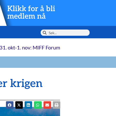
Klikk for å bli
medlem nå
31. okt-1. nov: MIFF Forum
er krigen