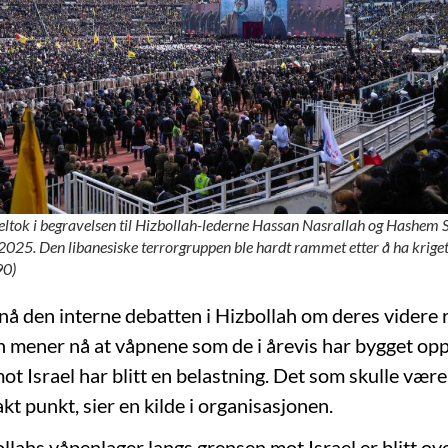
eltok i begravelsen til Hizbollah-lederne Hassan Nasrallah og Hashem 
2025. Den libanesiske terrorgruppen ble hardt rammet etter å ha kriget
90)
å den interne debatten i Hizbollah om deres videre ro
 mener nå at våpnene som de i årevis har bygget op
t Israel har blitt en belastning. Det som skulle være
vakt punkt, sier en kilde i organisasjonen.
llahs våpenlager langs grensen mot Israel er blitt ove