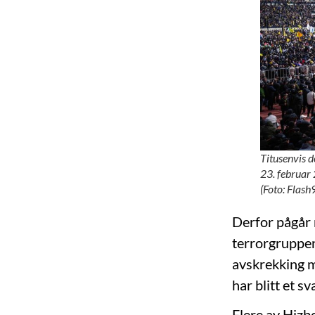
Titusenvis d
23. februar 
(Foto: Flash
Derfor pågår n
terrorgruppen
avskrekking mo
har blitt et s
Flere av Hizbo