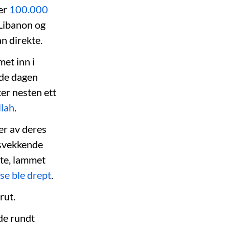
ver
100.000
 Libanon og
n direkte.
et inn i
ede dagen
ter nesten ett
llah
.
er av deres
tsvekkende
te, lammet
se ble drept
.
irut.
dde rundt