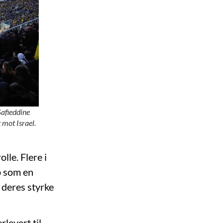
Safieddine
 mot Israel.
lle. Flere i
p som en
 deres styrke
rlevert til