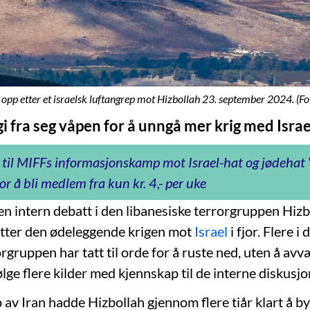
 opp etter et israelsk luftangrep mot Hizbollah 23. september 2024. (Fo
i fra seg våpen for å unngå mer krig med Israe
 til MIFFs informasjonskamp mot Israel-hat og jødeha
or å bli medlem fra kun kr. 4,- per uke
en intern debatt i den libanesiske terrorgruppen Hiz
etter den ødeleggende krigen mot
Israel
i fjor. Flere i
rgruppen har tatt til orde for å ruste ned, uten å av
følge flere kilder med kjennskap til de interne diskusj
 av Iran hadde Hizbollah gjennom flere tiår klart å b