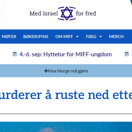
MØTER
BØKER/PINS
OM MIFF
FØLG
MERCH
4.-6. sep: Hyttetur for MIFF-ungdom
Hva Norge må gjøre
urderer å ruste ned ett