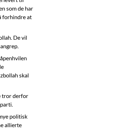
pen som de har
å forhindre at
ollah. De vil
 angrep.
 våpenhvilen
le
zbollah skal
 tror derfor
parti.
mye politisk
e allierte