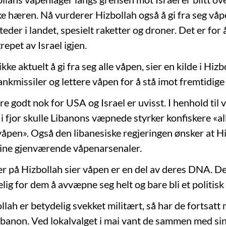
ke hæren. Nå vurderer Hizbollah også å gi fra seg vå
teder i landet, spesielt raketter og droner. Det er for 
repet av Israel igjen.
ikke aktuelt å gi fra seg alle våpen, sier en kilde i Hizb
nkmissiler og lettere våpen for å stå imot fremtidige
e godt nok for USA og Israel er uvisst. I henhold til
i fjor skulle Libanons væpnede styrker konfiskere «al
våpen». Også den libanesiske regjeringen ønsker at Hi
 sine gjenværende våpenarsenaler.
er på Hizbollah sier våpen er en del av deres DNA. De
elig for dem å avvæpne seg helt og bare bli et politisk 
lah er betydelig svekket militært, så har de fortsatt 
Libanon. Ved lokalvalget i mai vant de sammen med sin