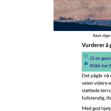
Røyk stiger
Vurderer å g
Gi en gave
Klikk her f
Det pågår nå 
veien videre 
støttede terro
fullstendig, i
Med god hjelp