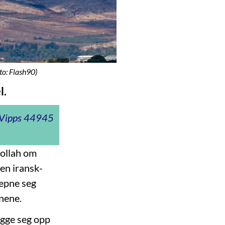
to: Flash90)
l.
t Vipps 44945
bollah om
 den iransk-
væpne seg
onene.
ygge seg opp