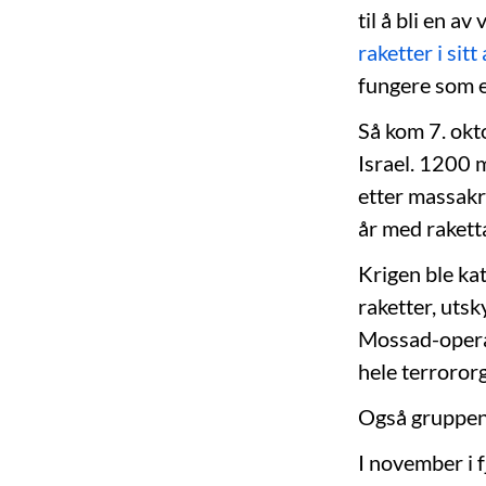
til å bli en a
raketter i sitt
fungere som en
Så kom 7. okt
Israel. 1200 
etter massakr
år med rakett
Krigen ble kat
raketter, uts
Mossad-opera
hele terroror
Også gruppen
I november i 