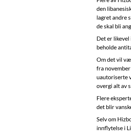
den libanesis
lagret andre s
de skal bli ang
Det er likevel 
beholde antita
Om det vil vær
fra november 
uautoriserte 
overgi alt av
Flere ekspert
det blir vansk
Selv om Hizbol
innflytelse i 