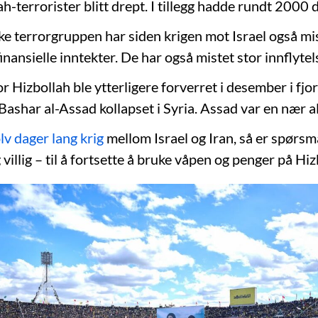
-terrorister blitt drept. I tillegg hadde rundt 2000 
ke terrorgruppen har siden krigen mot Israel også mi
finansielle inntekter. De har også mistet stor innflytel
r Hizbollah ble ytterligere forverret i desember i fjor
 Bashar al-Assad kollapset i Syria. Assad var en nær al
lv dager lang krig
mellom Israel og Iran, så er spørsm
g villig – til å fortsette å bruke våpen og penger på Hiz