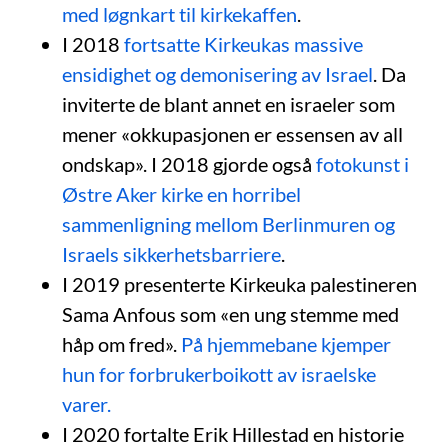
med løgnkart til kirkekaffen
.
I 2018
fortsatte Kirkeukas massive
ensidighet og demonisering av Israel
. Da
inviterte de blant annet en israeler som
mener «okkupasjonen er essensen av all
ondskap». I 2018 gjorde også
fotokunst i
Østre Aker kirke en horribel
sammenligning mellom Berlinmuren og
Israels sikkerhetsbarriere
.
I 2019 presenterte Kirkeuka palestineren
Sama Anfous som «en ung stemme med
håp om fred».
På hjemmebane kjemper
hun for forbrukerboikott av israelske
varer.
I 2020 fortalte Erik Hillestad en historie