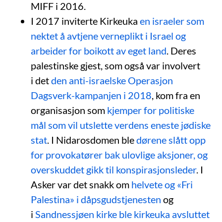
MIFF i 2016.
I 2017 inviterte Kirkeuka
en israeler som
nektet å avtjene verneplikt i Israel og
arbeider for boikott av eget land
. Deres
palestinske gjest, som også var involvert
i det
den anti-israelske Operasjon
Dagsverk-kampanjen i 2018
, kom fra en
organisasjon som
kjemper for politiske
mål som vil utslette verdens eneste jødiske
stat
. I Nidarosdomen ble
dørene slått opp
for provokatører bak ulovlige aksjoner, og
overskuddet gikk til konspirasjonsleder
. I
Asker var det snakk om
helvete og «Fri
Palestina» i dåpsgudstjenesten
og
i
Sandnessjøen kirke ble kirkeuka avsluttet