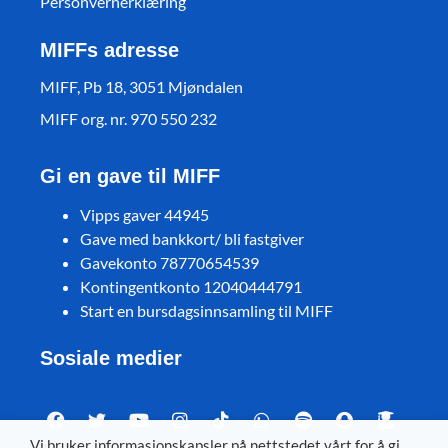
Personvernerklæring
MIFFs adresse
MIFF, Pb 18, 3051 Mjøndalen
MIFF org. nr. 970 550 232
Gi en gave til MIFF
Vipps gaver 44945
Gave med bankkort/ bli fastgiver
Gavekonto 78770654539
Kontingentkonto 12040444791
Start en bursdagsinnsamling til MIFF
Sosiale medier
Vi bruker informasjonskapsler på nettstedet vårt for å gi