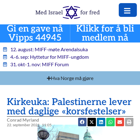
Gi en gave nå
Klikk for å bli
Vipps 44945
medlem nå
12. august: MIFF-møte Arendalsuka
4.-6. sep: Hyttetur for MIFF-ungdom
31. okt-1. nov: MIFF Forum
Hva Norge må gjøre
Kirkeuka: Palestinerne lever
med daglige «korsfestelser»
Conrad Myrland
22. september 2021
11:05