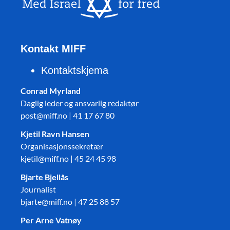
Kontakt MIFF
Kontaktskjema
Conrad Myrland
Daglig leder og ansvarlig redaktør
post@miff.no | 41 17 67 80
Kjetil Ravn Hansen
Organisasjonssekretær
kjetil@miff.no | 45 24 45 98
Bjarte Bjellås
Journalist
bjarte@miff.no | 47 25 88 57
Per Arne Vatnøy