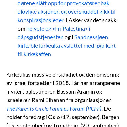
dørene slått opp for provokatører bak
ulovlige aksjoner, og overskuddet gikk til
konspirasjonsleder
. I Asker var det snakk
om
helvete og «Fri Palestina» i
dåpsgudstjenesten
og i
Sandnessjøen
kirke ble kirkeuka avsluttet med løgnkart
til kirkekaffen
.
Kirkeukas massive ensidighet og demonisering
av Israel fortsetter i 2018. I år har arrangørene
invitert palestineren Bassam Aramin og
israeleren Rami Elhanan fra organisasjonen
The Parents Circle Families Forum (PCFF)
. De
holder foredrag i Oslo (17. september), Bergen
(19. september) og Trondheim (20. september).