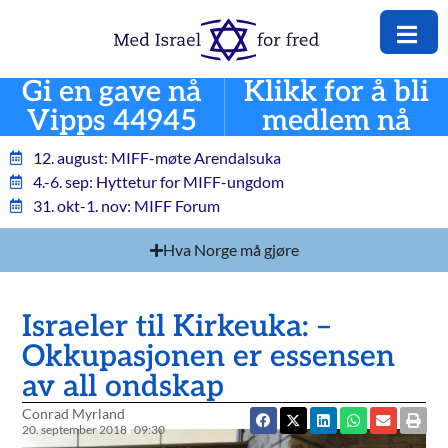
Gi en gave nå
Klikk for å bli
Vipps 44945
medlem nå
12. august: MIFF-møte Arendalsuka
4.-6. sep: Hyttetur for MIFF-ungdom
31. okt-1. nov: MIFF Forum
Hva Norge må gjøre
Israeler til Kirkeuka: –
Okkupasjonen er essensen
av all ondskap
Conrad Myrland
20. september 2018
09:30