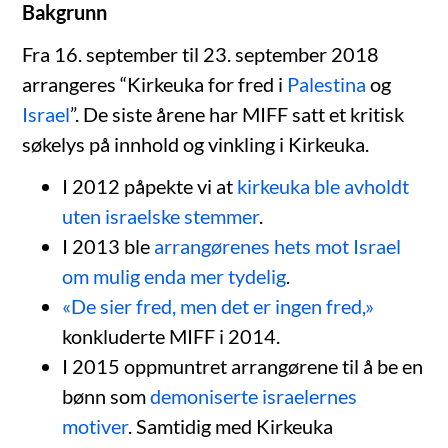
Bakgrunn
Fra 16. september til 23. september 2018
arrangeres “Kirkeuka for fred i
Palestina
og
Israel
”. De siste årene har MIFF satt et kritisk
søkelys på innhold og vinkling i Kirkeuka.
I 2012 påpekte vi at
kirkeuka ble avholdt
uten israelske stemmer
.
I 2013 ble
arrangørenes hets mot Israel
om mulig enda mer tydelig
.
«De sier fred, men det er ingen fred,»
konkluderte MIFF i 2014.
I 2015 oppmuntret arrangørene til å be en
bønn som
demoniserte israelernes
motiver
. Samtidig med Kirkeuka