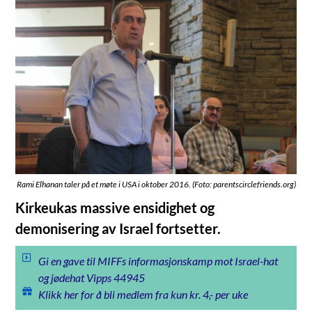
Rami Elhanan taler på et møte i USA i oktober 2016. (Foto: parentscirclefriends.org)
Kirkeukas massive ensidighet og
demonisering av Israel fortsetter.
Gi en gave til MIFFs informasjonskamp mot Israel-hat
og jødehat Vipps 44945
Klikk her for å bli medlem fra kun kr. 4,- per uke