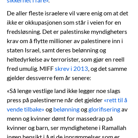
sikkerhet i fare»
.
De aller fleste israelere vil være enig om at det
ikke
er okkupasjonen som står i veien for en
fredsløsning. Det er palestinske myndigheters
krav om å flytte millioner av palestinere inn i
staten Israel, samt deres belønning og
heltedyrkelse av terrorister, som gjør en reell
fred umulig. MIFF
skrev i 2013
, og det samme
gjelder dessverre fem år senere:
«Så lenge vestlige land ikke legger noe slags
press på palestinerne når det gjelder
«rett til å
vende tilbake»
og
belønning
og
glorifisering
av
menn og kvinner dømt for massedrap på
kvinner og barn, ser myndighetene i Ramallah
ingen hensikt i å gi de innrømmelser som er