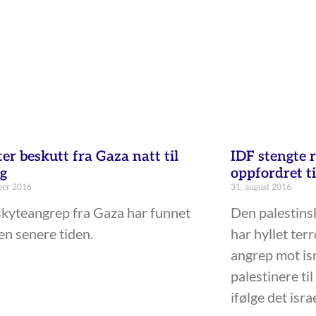
er beskutt fra Gaza natt til
IDF stengte 
ag
oppfordret ti
ber 2016
31. august 2016
skyteangrep fra Gaza har funnet
Den palestins
en senere tiden.
har hyllet terr
angrep mot is
palestinere til
ifølge det isra