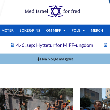
MØTER
BØKER/PINS
OM MIFF
FØLG
MERCH
4.-6. sep: Hyttetur for MIFF-ungdom
Hva Norge må gjøre