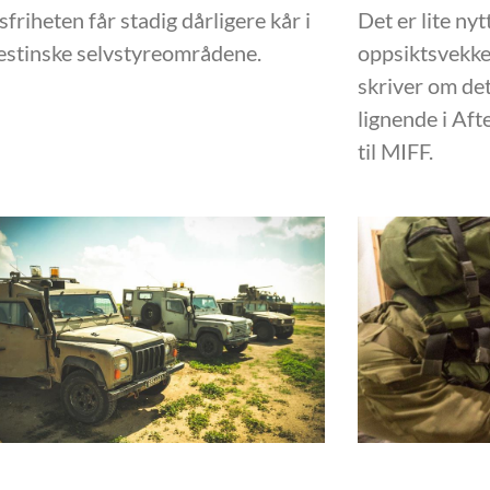
sfriheten får stadig dårligere kår i
Det er lite nyt
estinske selvstyreområdene.
oppsiktsvekke
skriver om det
lignende i Aft
til MIFF.