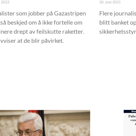
t 2022
30. juni 2021
lister som jobber på Gazastripen
Flere journali
gså beskjed om å ikke fortelle om
blitt banket o
inere drept av feilskutte raketter.
sikkerhetsstyr
viser at de blir påvirket.