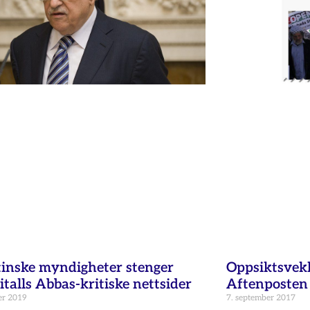
tinske myndigheter stenger
Oppsiktsvekk
titalls Abbas-kritiske nettsider
Aftenposten
er 2019
7. september 2017