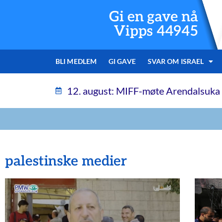
Gi en gave nå
Vipps 44945
BLI MEDLEM
GI GAVE
SVAR OM ISRAEL
12. august: MIFF-møte Arendalsuka
palestinske medier