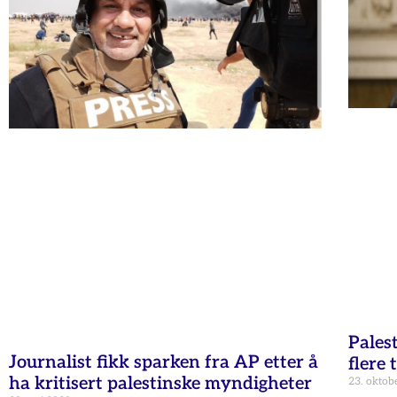
Pales
Journalist fikk sparken fra AP etter å
flere 
ha kritisert palestinske myndigheter
23. oktob