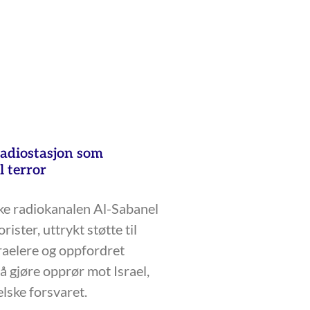
radiostasjon som
l terror
ke radiokanalen Al-Sabanel
orister, uttrykt støtte til
raelere og oppfordret
 å gjøre opprør mot Israel,
elske forsvaret.