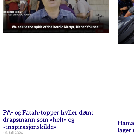
PA- og Fatah-topper hyller dømt
drapsmann som «helt» og
Hamas
«inspirasjonskilde»
lager 
15. juli 2026