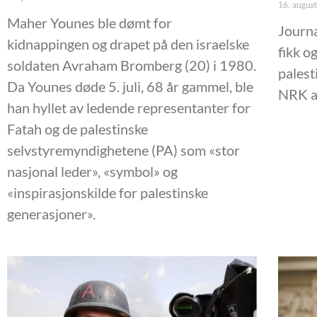
16. augus
Maher Younes ble dømt for
Journa
kidnappingen og drapet på den israelske
fikk o
soldaten Avraham Bromberg (20) i 1980.
palest
Da Younes døde 5. juli, 68 år gammel, ble
NRK av
han hyllet av ledende representanter for
Fatah og de palestinske
selvstyremyndighetene (PA) som «stor
nasjonal leder», «symbol» og
«inspirasjonskilde for palestinske
generasjoner».