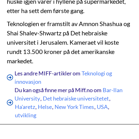
huske igjen varer i hyllene på supermarkedet,
etter ha sett dem første gang.
Teknologien er framstilt av Amnon Shashua og
Shai Shalev-Shwartz på Det hebraiske
universitet i Jerusalem. Kameraet vil koste
rundt 13.500 kroner på det amerikanske
markedet.
Les andre MIFF-artikler om
Teknologi og
innovasjon
Du kan også finne mer på Miff.no om
Bar-Ilan
University
,
Det hebraiske universitetet
,
Ha'aretz
,
Helse
,
New York Times
,
USA
,
utvikling