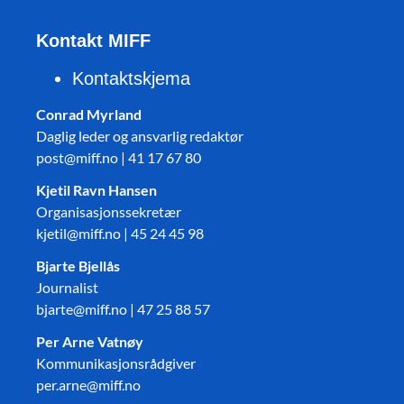
Kontakt MIFF
Kontaktskjema
Conrad Myrland
Daglig leder og ansvarlig redaktør
post@miff.no | 41 17 67 80
Kjetil Ravn Hansen
Organisasjonssekretær
kjetil@miff.no | 45 24 45 98
Bjarte Bjellås
Journalist
bjarte@miff.no | 47 25 88 57
Per Arne Vatnøy
Kommunikasjonsrådgiver
per.arne@miff.no