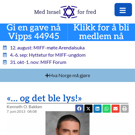
Gi en gave nå
Klikk for å bli
Vipps 44945
medlem nå
12. august: MIFF-møte Arendalsuka
4.-6. sep: Hyttetur for MIFF-ungdom
31. okt-1. nov: MIFF Forum
Hva Norge må gjøre
«… og det ble lys!»
Kenneth O. Bakken
7. juni 2013
08:08