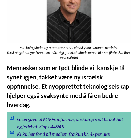
Forskningsleder og professor Zeev Zalevsky har sammen med sine
forskningskolleger funnet en måte å gi genetisk blinde evnen til å se. (Foto: Bar Ilan-
universitetet)
Mennesker som er født blinde vil kanskje få
synet igjen, takket være ny israelsk
oppfinnelse. Et nyopprettet teknologiselskap
hjelper også svaksynte med å få en bedre
hverdag.
Gi en gave til MIFFs informasjonskamp mot Israel-hat
og jødehat Vipps 44945
Klikk her for å bli medlem fra kun kr. 4,- per uke