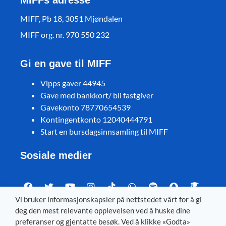
MIFFs adresse
MIFF, Pb 18, 3051 Mjøndalen
MIFF org. nr. 970 550 232
Gi en gave til MIFF
Vipps gaver 44945
Gave med bankkort/ bli fastgiver
Gavekonto 78770654539
Kontingentkonto 12040444791
Start en bursdagsinnsamling til MIFF
Sosiale medier
Vi bruker informasjonskapsler på nettstedet vårt for å gi
deg den mest relevante opplevelsen ved å huske dine
Visit MIFF in other languages
preferanser og gjentatte besøk. Ved å klikke «Godta»