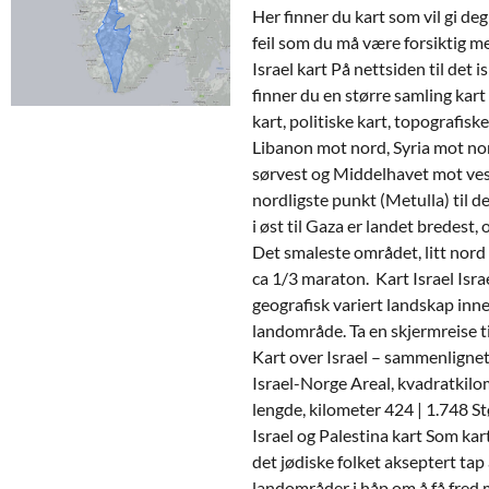
Her finner du kart som vil gi d
feil som du må være forsiktig m
Israel kart På nettsiden til det
finner du en større samling kart 
kart, politiske kart, topografiske
Libanon mot nord, Syria mot no
sørvest og Middelhavet mot vest
nordligste punkt (Metulla) til d
i øst til Gaza er landet bredest,
Det smaleste området, litt nord 
ca 1/3 maraton. Kart Israel Isra
geografisk variert landskap inne
landområde. Ta en skjermreise 
Kart over Israel – sammenlign
Israel-Norge Areal, kvadratkilo
lengde, kilometer 424 | 1.748 S
Israel og Palestina kart Som kar
det jødiske folket akseptert tap 
landområder i håp om å få fred m