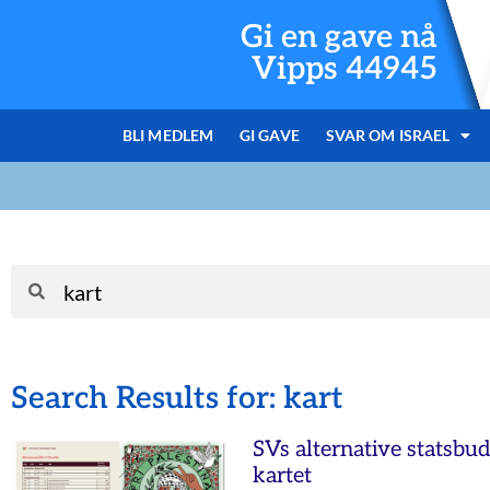
Gi en gave nå
Vipps 44945
BLI MEDLEM
GI GAVE
SVAR OM ISRAEL
Search Results for: kart
SVs alternative statsbuds
kartet