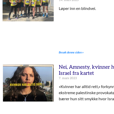
14. mars 2023
Løper inn en blindvei.
Besøk denne siden »
Nei, Amnesty, kvinner har
Israel fra kartet
7. mars 2023
«Kvinner har alltid rett,» forky
ekstreme palestinske provokatø
bærer hun sitt smykke hvor Israel