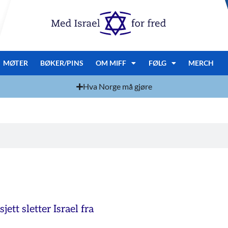
MØTER
BØKER/PINS
OM MIFF
FØLG
MERCH
Hva Norge må gjøre
jett sletter Israel fra