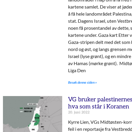
kartene samlet. De viser at jø
å få hele landområdet Palestina
stat. Dagens Israel, uten Vestb
noen få prosentandel av dette, 
kartene under. Gaza kart Etter 
Gaza-stripen delt med det som k
nord og øst, og langs grensen mo
Israel (lyse grønt), og en mindre
av Hamas (mørke grønt). Midtøs
Liga Den
Besøk denne siden »
VG bruker palestinernes
hva som står i Koranen
20. juni 2022
Kyrre Lien, VGs Midtøsten-korr
feil i en reportasje fra Vestbred