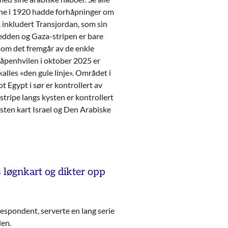
dene i 1920 hadde forhåpninger om
, inkludert Transjordan, som sin
redden og Gaza-stripen er bare
som det fremgår av de enkle
våpenhvilen i oktober 2025 er
alles «den gule linje». Området i
t Egypt i sør er kontrollert av
 stripe langs kysten er kontrollert
ten kart Israel og Den Arabiske
 løgnkart og dikter opp
espondent, serverte en lang serie
den.