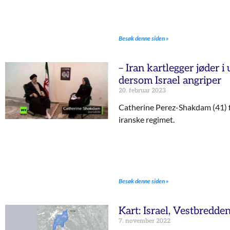
Besøk denne siden »
– Iran kartlegger jøder i
dersom Israel angriper
20. februar 2023
Catherine Perez-Shakdam (41) fo
iranske regimet.
Besøk denne siden »
Kart: Israel, Vestbredde
7. november 2022