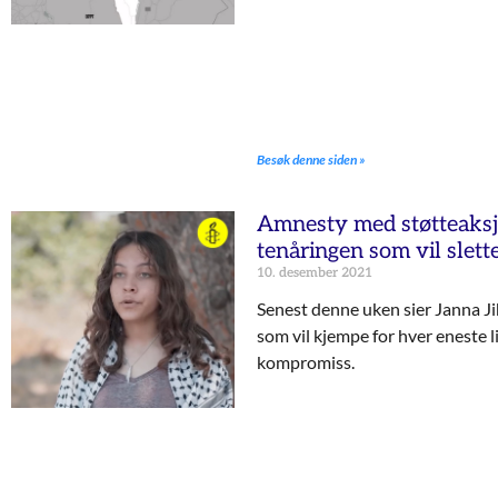
Besøk denne siden »
Amnesty med støtteaksjo
tenåringen som vil slette
10. desember 2021
Senest denne uken sier Janna Ji
som vil kjempe for hver eneste lil
kompromiss.