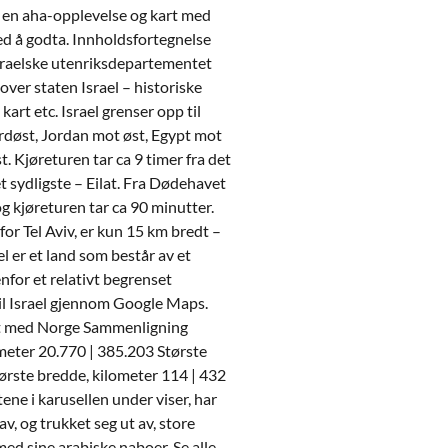
eg en aha-opplevelse og kart med
ed å godta. Innholdsfortegnelse
 israelske utenriksdepartementet
over staten Israel – historiske
 kart etc. Israel grenser opp til
rdøst, Jordan mot øst, Egypt mot
. Kjøreturen tar ca 9 timer fra det
et sydligste – Eilat. Fra Dødehavet
 og kjøreturen tar ca 90 minutter.
for Tel Aviv, er kun 15 km bredt –
el er et land som består av et
nfor et relativt begrenset
til Israel gjennom Google Maps.
et med Norge Sammenligning
meter 20.770 | 385.203 Største
tørste bredde, kilometer 114 | 432
tene i karusellen under viser, har
av, og trukket seg ut av, store
ed sine arabiske naboer. Se alle