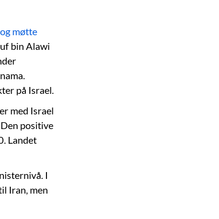
 og møtte
uf bin Alawi
nder
anama.
er på Israel.
ner med Israel
 Den positive
0. Landet
isternivå. I
til Iran, men