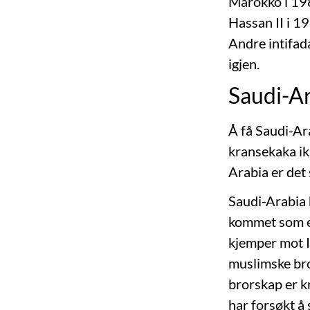
Marokko i 198
Hassan II i 1
Andre intifad
igjen.
Saudi-A
Å få Saudi-Ara
kransekaka ik
Arabia er det 
Saudi-Arabia 
kommet som et
kjemper mot I
muslimske bro
brorskap er kn
har forsøkt å