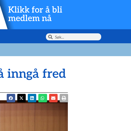
Klikk for å bli
medlem nå
å inngå fred