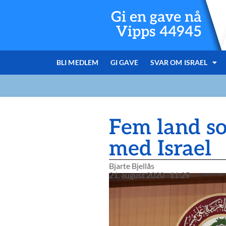
Gi en gave nå
Vipps 44945
BLI MEDLEM
GI GAVE
SVAR OM ISRAEL
Fem land som
med Israel
Bjarte Bjellås
21. august 2020
11:25