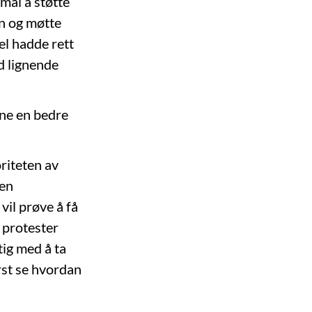
mål å støtte
in og møtte
ael hadde rett
d lignende
nne en bedre
riteten av
 en
vil prøve å få
 protester
tig med å ta
rst se hvordan