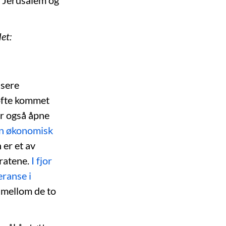
m Jerusalem og
et:
isere
 ofte kommet
ar også åpne
en økonomisk
 er et av
iratene.
I fjor
eranse i
d mellom de to