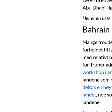
De vil ta en 
Abu Dhabi i 
Her er en liste
Bahrain
Mange trodde a
forholdet til 
med relativt 
for Trump-adm
workshop i a
landene som h
deltok en høy
landet
, noe s
landene.