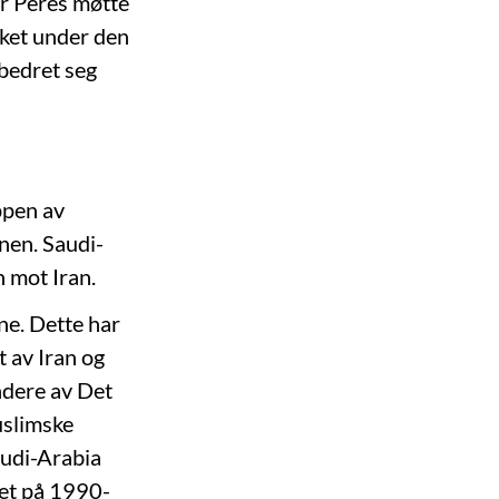
er Peres møtte
kket under den
rbedret seg
oppen av
nen. Saudi-
n mot Iran.
ne. Dette har
 av Iran og
ndere av Det
uslimske
Saudi-Arabia
det på 1990-