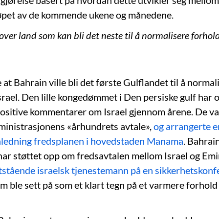
avgjørelse basert på hvordan dette utvikler seg mello
løpet av de kommende ukene og månedene.
 over land som kan bli det neste til å normalisere forhold
t Bahrain ville bli det første Gulflandet til å normal
Israel. Den lille kongedømmet i Den persiske gulf har
positive kommentarer om Israel gjennom årene. De v
inistrasjonens «århundrets avtale»,
og arrangerte 
nledning fredsplanen i hovedstaden Manama
. Bahrain
ar støttet opp om fredsavtalen mellom Israel og Em
tstående israelsk tjenestemann på en sikkerhetskonf
om ble sett på som et klart tegn på et varmere forhol