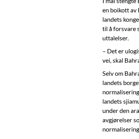
I mai stengte
en boikott av 
landets konge.
til å forsvar
uttalelser.
– Det er ulogi
vei, skal Bahr
Selv om Bahra
landets borger
normalisering 
landets sjiam
under den arab
avgjørelser s
normaliseringe