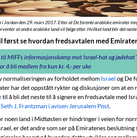
 i Jordan den 29. mars 2017. Etter at De forente arabiske emirater inng
enter at andre arabiske land vil følge etter. Hvilket land blir det neste?
il først se hvordan fredsavtalen med Emiraten
 til MIFFs informasjonskamp mot Israel-hat og jødeha
or å bli medlem fra kun kr. 4,- per uke
av normaliseringen av forholdet mellom
Israel
og De f
ater har det oppstått rykter og diskusjoner om at en
e
til å bli det neste til å signere en fredsavtale med Isr
eth J. Frantzman i avisen Jerusalem Post
.
r noen land i Midtøsten er hindringer i veien for nor
Israel, er det andre som ser på Emiratenes beslutning 