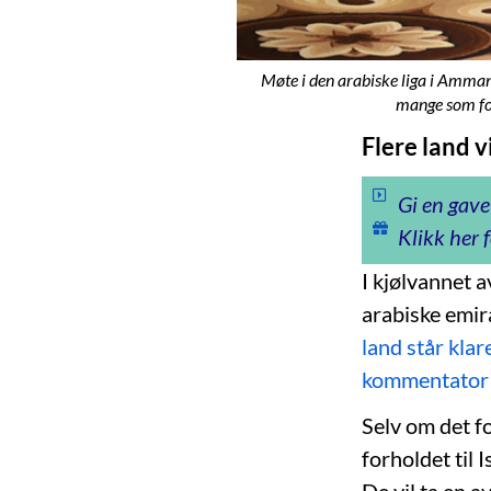
Møte i den arabiske liga i Amman
mange som forv
Flere land v
Gi en gave
Klikk her f
I kjølvannet 
arabiske emir
land står klar
kommentator S
Selv om det fo
forholdet til 