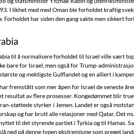
6 og statsminister Yitzhak Rabin og utenriksminist
993. I likhet med med Oman ble forholdet kraftig sve
a. Forholdet har siden den gang sakte men sikkert fo
rabia
bia til å normalisere forholdet til Israel ville vært t
ke bare for Israel, men også for Trump-administrasjo
største og mektigste Gulflandet og en alliert i kampe
har fremstått som mer åpen for Israel de seneste åre
 resultat av flere prosesser. Kongedømmet blir truet
ran-støttede styrker i Jemen. Landet er også motsta
rskap og har brutt alle relasjoner med Qatar. Det m
yttet til det styrende partiet i Tyrkia og til Hamas. 
 slå ned på denne typen ekstremisme som preget lan