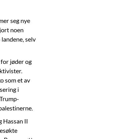
mer seg nye
gjort noen
 landene, selv
for jøder og
ktivister.
o som et av
ering i
l Trump-
palestinerne.
g Hassan II
besøkte