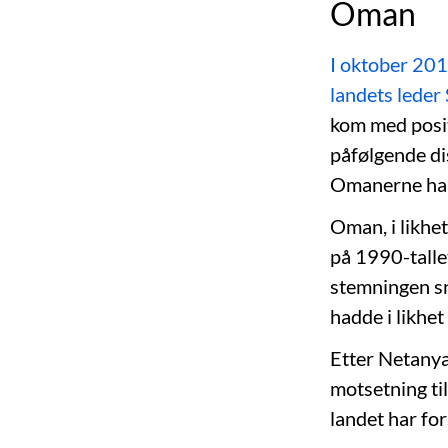
Oman
I oktober 201
landets leder
kom med posit
påfølgende di
Omanerne har 
Oman, i likhe
på 1990-talle
stemningen sn
hadde i likhet
Etter Netanya
motsetning til
landet har for