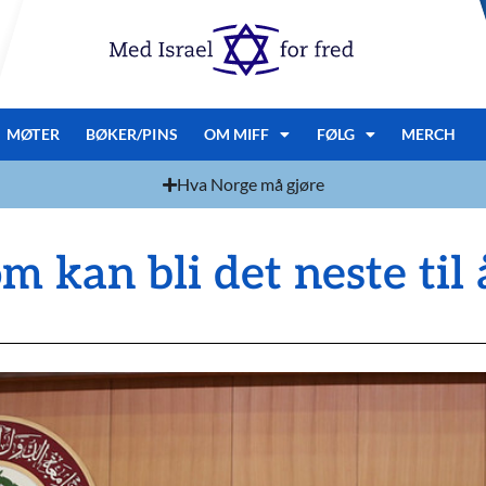
MØTER
BØKER/PINS
OM MIFF
FØLG
MERCH
Hva Norge må gjøre
 kan bli det neste til 