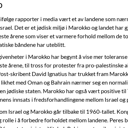
o
ifølge rapporter i media vært et av landene som nær
 Israel. Det er et jødisk miljø i Marokko og landet har 
este årene som viser et varmere forhold mellom de to
tiske båndene har uteblitt.
givenheter i Marokko har begynt å vise mer toleranse 
ste årene, til tross for protester fra pro-palestinske a
st-skribent David Ignatius har trukket fram Marokk
 likhet med Oman og Bahrain nærmer seg en normalis
den jødiske staten. Marokko har også vært positive ti
nens innsats i fredsforhandlingene mellom Israel og 
m Israel og Marokko går tilbake til 1960-tallet. Kon
ig rolle i å forbedre forholdet mellom landene. Peres 