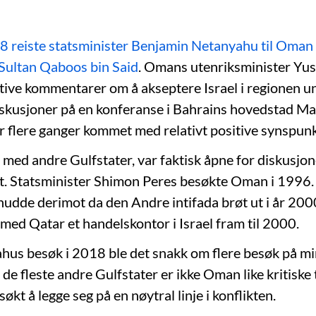
8 reiste statsminister Benjamin Netanyahu til Oman
 Sultan Qaboos bin Said
. Omans utenriksminister Yus
ive kommentarer om å akseptere Israel i regionen u
skusjoner på en konferanse i Bahrains hovedstad M
flere ganger kommet med relativt positive synspunkt
t med andre Gulfstater, var faktisk åpne for diskusjo
t. Statsminister Shimon Peres besøkte Oman i 1996.
udde derimot da den Andre intifada brøt ut i år 200
 med Qatar et handelskontor i Israel fram til 2000.
hus besøk i 2018 ble det snakk om flere besøk på min
 de fleste andre Gulfstater er ikke Oman like kritiske 
søkt å legge seg på en nøytral linje i konflikten.