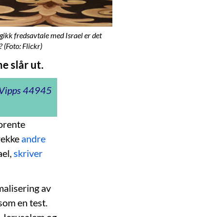
ikk fredsavtale med Israel er det
 (Foto: Flickr)
e slår ut.
t Vipps 44945
orente
 rekke
andre
ael,
skriver
malisering av
som en test.