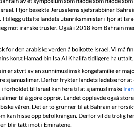
 Bahrain av et symposium som hadde som hadde som 
Israel. I fjor besøkte Jerusalems sjefsrabbiner Bahra
 I tillegg uttalte landets utenriksminister i fjor at Isr
e seg mot iranske trusler. Også i 2018 kom Bahrain me
sk for den arabiske verden å boikotte Israel. Vi må fi
ains kong Hamad bin Isa Al Khalifa tidligere ha uttalt.
in er styrt av en sunnimuslimsk kongefamilie er majo
e sjiamuslimer. Derfor frykter landets ledelse for at
i forholdet til Israel kan føre til at sjiamuslimske
Iran
uslimer til å gjøre opprør. Landet opplevde også store
iske våren. Det er to grunner til at Bahrain er forsik
om kan hisse opp befolkningen. Derfor vil de trolig fø
n blir tatt imot i Emiratene.