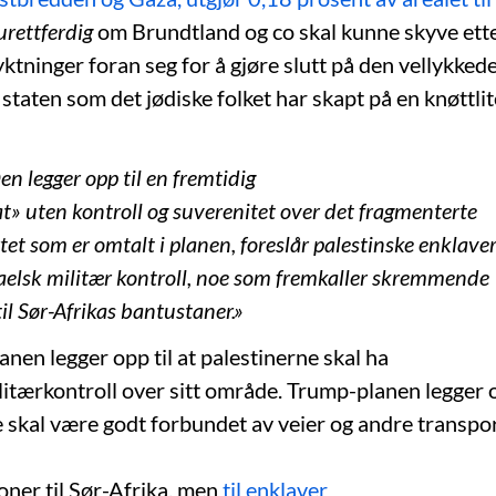
urettferdig
om Brundtland og co skal kunne skyve et
yktninger foran seg for å gjøre slutt på den vellykked
taten som det jødiske folket har skapt på en knøttlit
en legger opp til en fremtidig
at» uten kontroll og suverenitet over det fragmenterte
rtet som er omtalt i planen, foreslår palestinske enklave
aelsk militær kontroll, noe som fremkaller skremmende
il Sør-Afrikas bantustaner.»
anen legger opp til at palestinerne skal ha
militærkontroll over sitt område. Trump-planen legger o
 skal være godt forbundet av veier og andre transpor
oner til Sør-Afrika, men
til enklaver