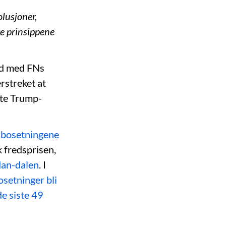
lusjoner,
e prinsippene
rid med FNs
rstreket at
tte Trump-
 bosetningene
 fredsprisen,
dan-dalen
. I
setninger bli
de siste 49