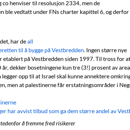
 co henviser til resolusjon 2334, men de
 ble vedtatt under FNs charter kapittel 6, og derfor 
 det, har de
all
keretten til å bygge på Vestbredden
. Ingen større nye
 etablert på Vestbredden siden 1997. Til tross for at
 år, dekker bosetningene kun tre (3!) prosent av area
legger opp til at Israel skal kunne annektere omkrin
n, men at palestinerne får erstatningsområder i Neg
tinerne
ger har avvist tilbud som ga dem større andel av Ves
stedenfor å fremme fred risikerer