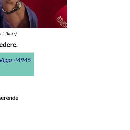
t, flickr)
edere.
t Vipps 44945
værende