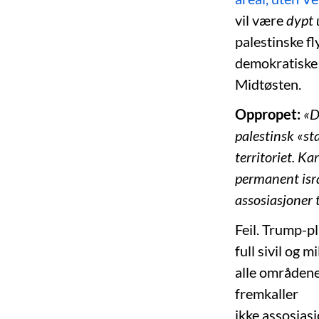
vil være
dypt 
palestinske fl
demokratiske s
Midtøsten.
Oppropet:
«D
palestinsk «st
territoriet. Ka
permanent isr
assosiasjoner t
Feil. Trump-pl
full sivil og 
alle områdene
fremkaller
ikke assosiasj