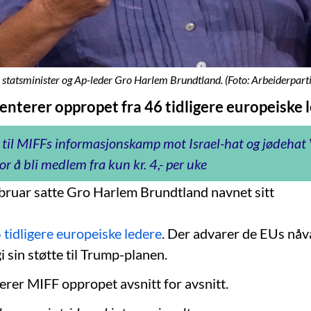
 statsminister og Ap-leder Gro Harlem Brundtland. (Foto: Arbeiderpartie
terer oppropet fra 46 tidligere europeiske l
 til MIFFs informasjonskamp mot Israel-hat og jødeha
or å bli medlem fra kun kr. 4,- per uke
februar satte Gro Harlem Brundtland navnet sitt
 tidligere europeiske ledere
. Der advarer de EUs nå
i sin støtte til Trump-planen.
er MIFF oppropet avsnitt for avsnitt.