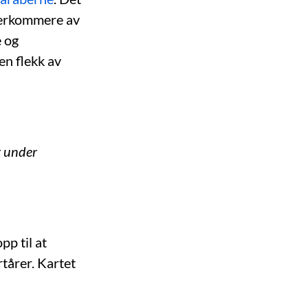
terkommere av
e og
en flekk av
r under
pp til at
tårer. Kartet