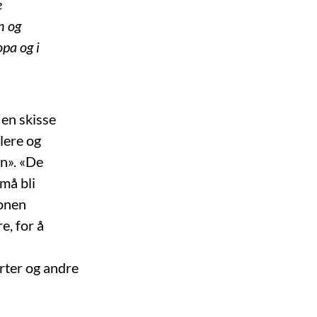
e
n og
pa og i
 en skisse
elere og
en». «De
 må bli
jonen
e, for å
rter og andre