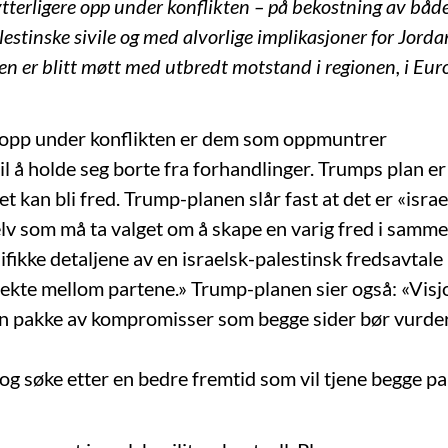
ytterligere opp under konflikten – på bekostning av båd
lestinske sivile og med alvorlige implikasjoner for Jorda
en er blitt møtt med utbredt motstand i regionen, i Euro
 opp under konflikten er dem som oppmuntrer
il å holde seg borte fra forhandlinger. Trumps plan er
t kan bli fred. Trump-planen slår fast at det er «isra
elv som må ta valget om å skape en varig fred i samm
ifikke detaljene av en israelsk-palestinsk fredsavtale
rekte mellom partene.» Trump-planen sier også: «Vis
n pakke av kompromisser som begge sider bør vurder
og søke etter en bedre fremtid som vil tjene begge pa