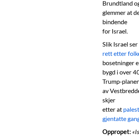
Brundtland og
glemmer at den
bindende
for Israel.
Slik Israel ser
rett etter fol
bosetninger er
bygd i over 40
Trump-planen 
av Vestbredde
skjer
etter at
pales
gjentatte gan
Oppropet:
«I