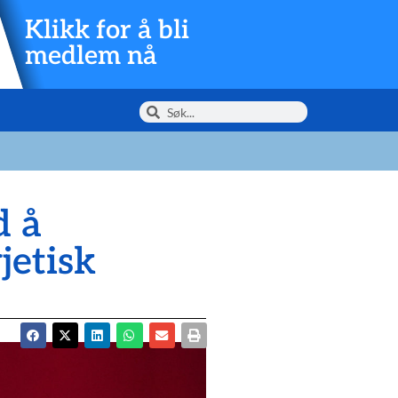
Klikk for å bli
medlem nå
d å
jetisk