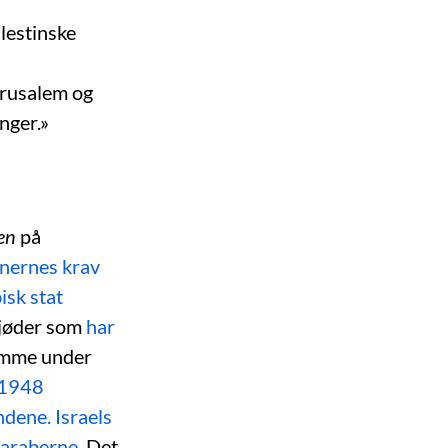
lestinske
erusalem og
nger.»
en
på
inernes krav
isk stat
t jøder som
har
komme under
 1948
ndene. Israels
l araberne
. Det