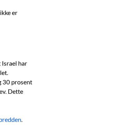
ikke er
 Israel har
let.
g 30 prosent
ev. Dette
tbredden
.