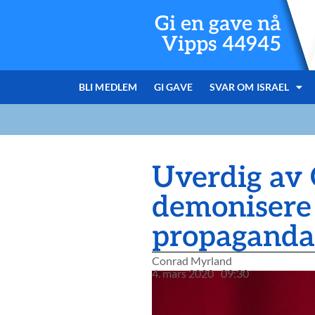
Gi en gave nå
Vipps 44945
BLI MEDLEM
GI GAVE
SVAR OM ISRAEL
Uverdig av
demonisere 
propaganda
Conrad Myrland
4. mars 2020
09:30