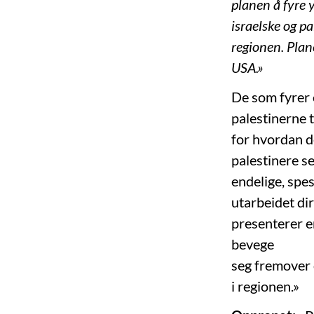
planen å fyre 
israelske og pa
regionen. Plan
USA.»
De som fyrer
palestinerne t
for hvordan de
palestinere s
endelige, spes
utarbeidet di
presenterer e
bevege
seg fremover 
i regionen.»