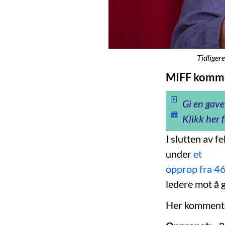
Tidligere
MIFF kommen
Gi en gave
Klikk her f
I slutten av 
under
et
opprop fra 46
ledere mot å g
Her kommenter