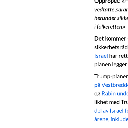
Oppropet:
«P
vedtatte param
herunder sikk
i folkeretten.»
Det kommer sk
sikkerhetsråd
Israel
har rett
planen legger 
Trump-planen l
på Vestbredd
og
Rabin unde
likhet med Tr
del av Israel 
årene, inklud