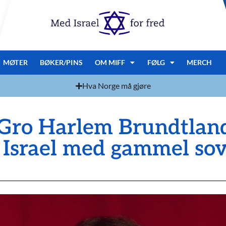
MØTER
BØKER/PINS
OM MIFF
FØLG
MERCH
Hva Norge må gjøre
 Gro Harlem Brundtlan
Israel med gammel sov