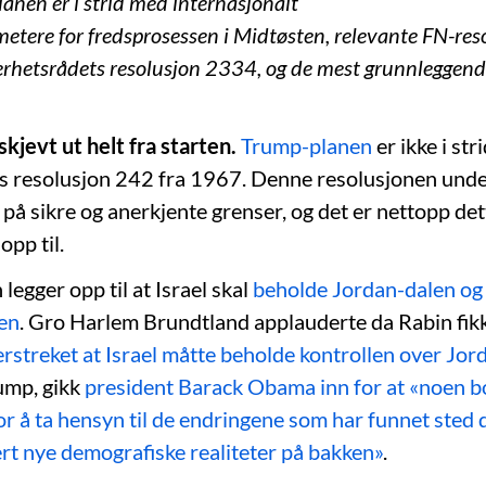
lanen er i strid med internasjonalt
etere for fredsprosessen i Midtøsten, relevante FN-reso
erhetsrådets resolusjon 2334, og de mest grunnleggend
jevt ut helt fra starten.
Trump-planen
er ikke i st
s resolusjon 242 fra 1967. Denne resolusjonen unde
 på sikre og anerkjente grenser, og det er nettopp de
opp til.
egger opp til at Israel skal
beholde Jordan-dalen og
en
. Gro Harlem Brundtland applauderte da Rabin fikk
rstreket at Israel måtte beholde kontrollen over Jor
ump, gikk
president Barack Obama inn for at «noen bo
for å ta hensyn til de endringene som har funnet sted 
ert nye demografiske realiteter på bakken»
.