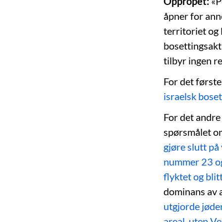
Oppropet:
«P
åpner for ann
territoriet og
bosettingsakt
tilbyr ingen r
For det første
israelsk boset
For det andr
spørsmålet om
gjøre slutt på
nummer 23 og
flyktet og bli
dominans av a
utgjorde jøde
areal, uten V