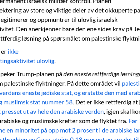
ermanent israelsk militær kontroll. Planen
ektering av store og viktige deler av det okkuperte pa
 legitimerer og oppmuntrer til ulovlig israelsk
ivitet. Den anerkjenner bare den ene sides krav på J
ettferdig løsning på spørsmålet om palestinske flyktni
 er
ikke
tingsaktivitet ulovlig
.
e peker Trump-planen på
den eneste rettferdige løsning
 palestinske flyktninger. På dette området vil
palest
 verdens eneste jødiske stat, og erstatte den med arab
 muslimsk stat nummer 58
. Det er ikke rettferdig a
tt presset ut av hele den arabiske verden
, igjen skal 
rabiske og muslimske krefter som de flyktet fra.
Før
ne en minoritet på opp mot 2 prosent i de arabiske la
estbredden og Gaza, utgjør 0,18 prosent av arealet ti