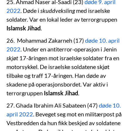
25. Ahmad Naser al-Saadi (23)
døde 9. april
2022
. Døde i
skuddveksling
med israelske
soldater. Var en lokal leder av terrorgruppen
Islamsk Jihad
.
26. Mohammad Zakarneh (17)
døde 10. april
2022
. Under en antiterror-operasjon i Jenin
skjøt
17-åringen mot israelske soldater fra en
motorsykkel. De israelske soldatene skjøt
tilbake og traff 17-åringen. Han døde av
skadene på operasjonsbordet. Var aktiv i
terrorgruppen
Islamsk Jihad
.
27. Ghada Ibrahim Ali Sabateen (47)
døde 10.
april 2022
. Beveget seg mot en militærpost på
Vestbredden da hun fikk beskjed av soldatene