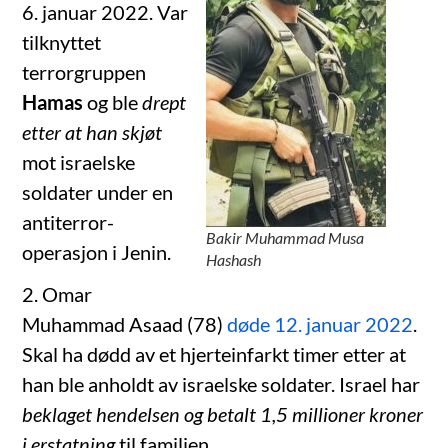
6. januar 2022. Var
tilknyttet
terrorgruppen
Hamas
og ble
drept
etter at han skjøt
mot israelske
soldater under en
antiterror-
Bakir Muhammad Musa
operasjon i Jenin.
Hashash
2. Omar
Muhammad Asaad (78)
døde 12. januar 2022
.
Skal ha dødd av et hjerteinfarkt timer etter at
han ble anholdt av israelske soldater. Israel har
beklaget hendelsen og betalt 1,5 millioner kroner
i erstatning
til familien.