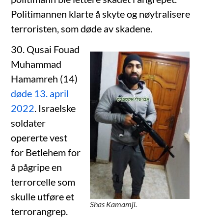
Politimannen klarte å skyte og nøytralisere
terroristen, som døde av skadene.
30. Qusai Fouad
Muhammad
Hamamreh (14)
døde 13. april
2022
. Israelske
soldater
opererte vest
for Betlehem for
å pågripe en
terrorcelle som
skulle utføre et
Shas Kamamji.
terrorangrep.