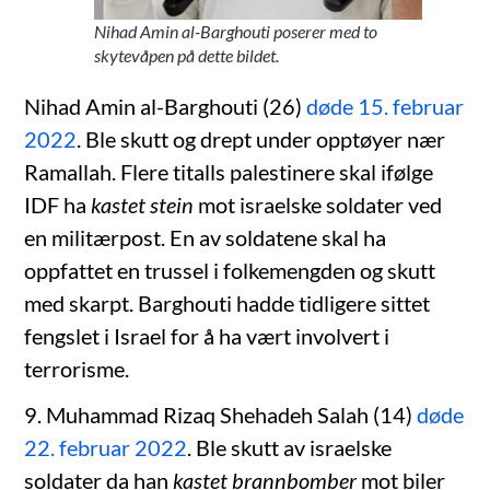
Nihad Amin al-Barghouti poserer med to
skytevåpen på dette bildet.
Nihad Amin al-Barghouti (26)
døde 15. februar
2022
. Ble skutt og drept under opptøyer nær
Ramallah. Flere titalls palestinere skal ifølge
IDF ha
kastet stein
mot israelske soldater ved
en militærpost. En av soldatene skal ha
oppfattet en trussel i folkemengden og skutt
med skarpt. Barghouti hadde tidligere sittet
fengslet i Israel for å ha vært involvert i
terrorisme.
9. Muhammad Rizaq Shehadeh Salah (14)
døde
22. februar 2022
. Ble skutt av israelske
soldater da han
kastet brannbomber
mot biler