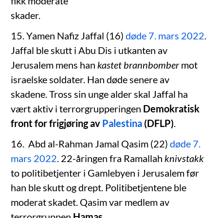
fikk moderate
skader.
15. Yamen Nafiz Jaffal (16)
døde 7. mars 2022
.
Jaffal ble skutt i Abu Dis i utkanten av
Jerusalem mens han
kastet brannbomber
mot
israelske soldater. Han døde senere av
skadene. Tross sin unge alder skal Jaffal ha
vært aktiv i terrorgrupperingen
Demokratisk
front for frigjøring av
Palestina
(DFLP)
.
16. Abd al-Rahman Jamal Qasim (22)
døde 7.
mars 2022
. 22-åringen fra Ramallah
knivstakk
to politibetjenter i Gamlebyen i Jerusalem før
han ble skutt og drept. Politibetjentene ble
moderat skadet. Qasim var medlem av
terrorgruppen
Hamas
.