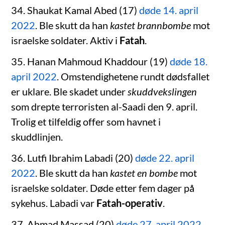
34. Shaukat Kamal Abed (17)
døde 14. april
2022
. Ble skutt da han
kastet brannbombe
mot
israelske soldater. Aktiv i
Fatah
.
35. Hanan Mahmoud Khaddour (19)
døde 18.
april 2022
. Omstendighetene rundt dødsfallet
er uklare. Ble skadet under
skuddvekslingen
som drepte terroristen al-Saadi den 9. april.
Trolig et tilfeldig offer som havnet i
skuddlinjen.
36. Lutfi Ibrahim Labadi (20)
døde 22. april
2022
. Ble skutt da han
kastet en bombe
mot
israelske soldater. Døde etter fem dager på
sykehus. Labadi var
Fatah-operativ
.
37. Ahmad Massad (20)
døde 27. april 2022
.