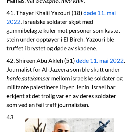
Hamas
, var
bevæpnet med kniv
.
41. Thayer Khalil Yazouri (18)
døde 11. mai
2022
. Israelske soldater skjøt med
gummibelagte kuler mot personer som kastet
stein under opptøyer i El Bireh. Yazouri ble
truffet i brystet og døde av skadene.
42. Shireen Abu Akleh (51)
døde 11. mai 2022
.
Journalist for Al-Jazeera som ble skutt under
harde gatekamper
mellom israelske soldater og
militante palestinere i byen Jenin. Israel har
erkjent at det trolig var en av deres soldater
som ved en feil traff journalisten.
43.