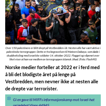
Over 150 palestinere er blitt drept på Vestbredden i år. Nesten alle har vært aktive i
palestinske terrorgrupper. Dette er fra begravelsen til Mateen Dabaya, som døde i
skuddveksling med israelske soldater 14. oktober 2022. Flagget og våpenet over
liket viser at han var medlem av terrorgruppen Islamsk Jihad. (Foto: Flash90)
Norske medier forteller at 2022 er i ferd med
å bli det blodigste året på lenge på
Vestbredden, men nevner ikke at nesten alle
de drepte var terrorister.
Gi en gave til MIFFs informasjonskamp mot Israel-hat
og jødehat Vipps 44945