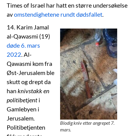
Times of Israel har hatt en større undersøkelse
av
omstendighetene rundt dødsfallet
.
14. Karim Jamal
al-Qawasmi (19)
døde 6. mars
2022
. Al-
Qawasmi kom fra
Øst-Jerusalem ble
skutt og drept da
han
knivstakk en
politibetjent
i
Gamlebyen i
Jerusalem.
Blodig kniv etter angrepet 7.
Politibetjenten
mars.