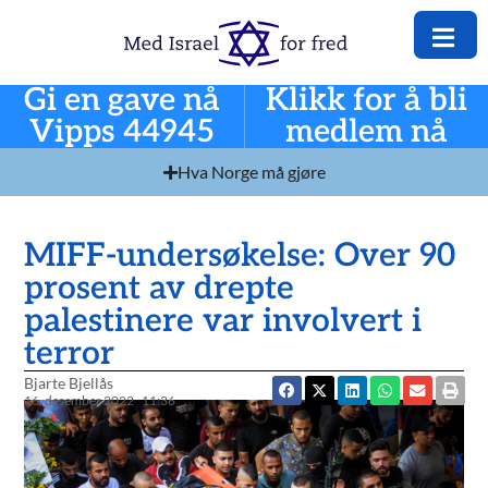
Gi en gave nå
Klikk for å bli
Vipps 44945
medlem nå
Hva Norge må gjøre
MIFF-undersøkelse: Over 90
prosent av drepte
palestinere var involvert i
terror
Bjarte Bjellås
16. desember 2022
11:36