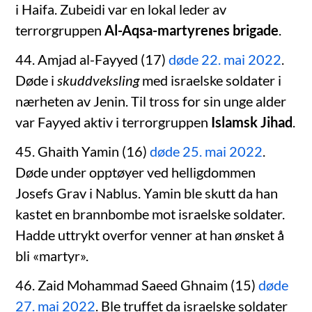
i Haifa. Zubeidi var en lokal leder av
terrorgruppen
Al-Aqsa-martyrenes brigade
.
44. Amjad al-Fayyed (17)
døde 22. mai 2022
.
Døde i
skuddveksling
med israelske soldater i
nærheten av Jenin. Til tross for sin unge alder
var Fayyed aktiv i terrorgruppen
Islamsk Jihad
.
45. Ghaith Yamin (16)
døde 25. mai 2022
.
Døde under opptøyer ved helligdommen
Josefs Grav i Nablus. Yamin ble skutt da han
kastet en brannbombe mot israelske soldater.
Hadde uttrykt overfor venner at han ønsket å
bli «martyr».
46. Zaid Mohammad Saeed Ghnaim (15)
døde
27. mai 2022
. Ble truffet da israelske soldater