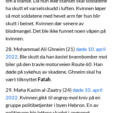
om å stanse. Da hun ikke stanset skal soldatene
ha skutt et varselsskudd i luften. Kvinnen løper
så mot soldatene med hevet arm før hun blir
skutt i beinet. Kvinnen dør senere av
blodmangel. Det ble ikke funnet noen våpen på
kvinnen.
28. Mohammad Ali Ghneim (21)
døde 10. april
2022
. Ble skutt da han
kastet brannbomber
mot
biler på den travle motorveien Route 60. Han
døde på sykehus av skadene. Ghneim skal ha
vært tilknyttet
Fatah
.
29. Maha Kazim al-Zaatry (24)
døde 10. april
2022
. Kvinnen
gikk til angrep med kniv
på en
gruppe politibetjenter i byen Hebron. En av
politimann ble lettere skadet i angrepet.