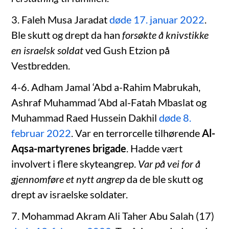
3. Faleh Musa Jaradat
døde 17. januar 2022
.
Ble skutt og drept da han
forsøkte å knivstikke
en israelsk soldat
ved Gush Etzion på
Vestbredden.
4-6. Adham Jamal ‘Abd a-Rahim Mabrukah,
Ashraf Muhammad ‘Abd al-Fatah Mbaslat og
Muhammad Raed Hussein Dakhil
døde 8.
februar 2022
. Var en terrorcelle tilhørende
Al-
Aqsa-martyrenes brigade
. Hadde vært
involvert i flere skyteangrep.
Var på vei for å
gjennomføre et nytt angrep
da de ble skutt og
drept av israelske soldater.
7. Mohammad Akram Ali Taher Abu Salah (17)