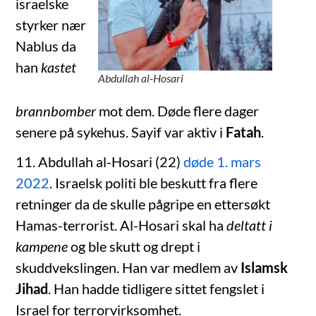
israelske
styrker nær
Nablus da
han
kastet
Abdullah al-Hosari
brannbomber
mot dem. Døde flere dager
senere på sykehus. Sayif var aktiv i
Fatah
.
11. Abdullah al-Hosari (22)
døde 1. mars
2022
. Israelsk politi ble beskutt fra flere
retninger da de skulle pågripe en ettersøkt
Hamas-terrorist. Al-Hosari skal ha
deltatt i
kampene
og ble skutt og drept i
skuddvekslingen. Han var medlem av
Islamsk
Jihad
. Han hadde tidligere sittet fengslet i
Israel for terrorvirksomhet.