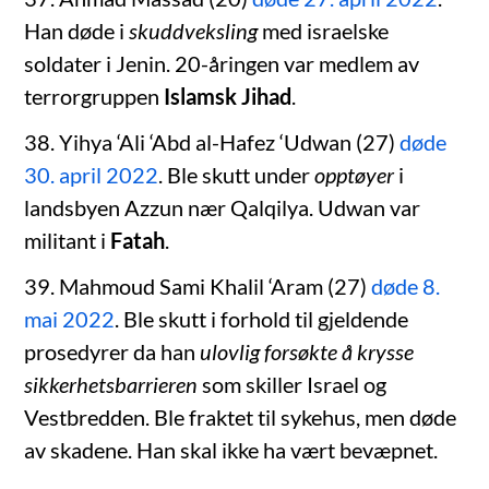
Han døde i
skuddveksling
med israelske
soldater i Jenin. 20-åringen var medlem av
terrorgruppen
Islamsk Jihad
.
38. Yihya ‘Ali ‘Abd al-Hafez ‘Udwan (27)
døde
30. april 2022
. Ble skutt under
opptøyer
i
landsbyen Azzun nær Qalqilya. Udwan var
militant i
Fatah
.
39. Mahmoud Sami Khalil ‘Aram (27)
døde 8.
mai 2022
. Ble skutt i forhold til gjeldende
prosedyrer da han
ulovlig forsøkte å krysse
sikkerhetsbarrieren
som skiller Israel og
Vestbredden. Ble fraktet til sykehus, men døde
av skadene. Han skal ikke ha vært bevæpnet.