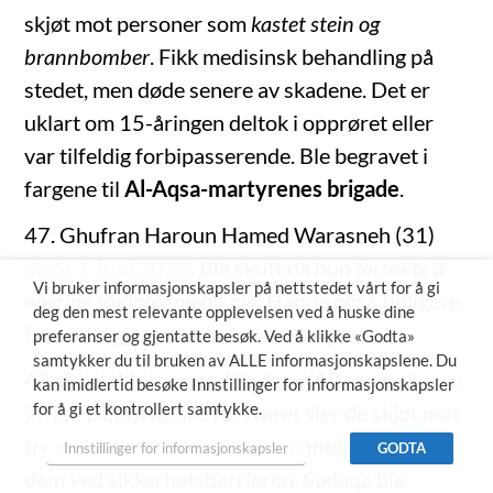
skjøt mot personer som
kastet stein og
brannbomber
. Fikk medisinsk behandling på
stedet, men døde senere av skadene. Det er
uklart om 15-åringen deltok i opprøret eller
var tilfeldig forbipasserende. Ble begravet i
fargene til
Al-Aqsa-martyrenes brigade
.
47. Ghufran Haroun Hamed Warasneh (31)
døde 1. juni 2022
. Ble skutt da hun
forsøkte å
Vi bruker informasjonskapsler på nettstedet vårt for å gi
angripe soldater med kniv
. Hadde også tidligere
deg den mest relevante opplevelsen ved å huske dine
forsøkt å gjennomføre et knivangrep.
preferanser og gjentatte besøk. Ved å klikke «Godta»
samtykker du til bruken av ALLE informasjonskapslene. Du
48. Odeh Mohammad Sadaqa (17)
døde 2. juni
kan imidlertid besøke Innstillinger for informasjonskapsler
for å gi et kontrollert samtykke.
2022
. Det israelske forsvaret sier de skjøt mot
tre palestinere som
kastet brannbomber
mot
Innstillinger for informasjonskapsler
GODTA
dem ved sikkerhetsbarrieren. Sadaqa ble