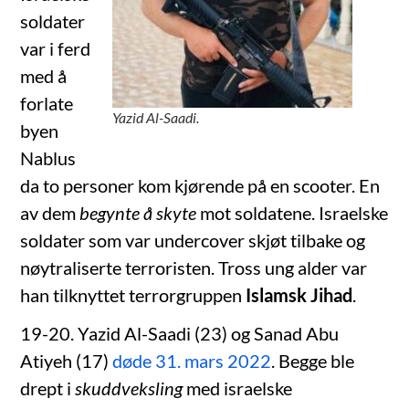
soldater
var i ferd
med å
forlate
Yazid Al-Saadi.
byen
Nablus
da to personer kom kjørende på en scooter. En
av dem
begynte å skyte
mot soldatene. Israelske
soldater som var undercover skjøt tilbake og
nøytraliserte terroristen. Tross ung alder var
han tilknyttet terrorgruppen
Islamsk Jihad
.
19-20. Yazid Al-Saadi (23) og Sanad Abu
Atiyeh (17)
døde 31. mars 2022
. Begge ble
drept i
skuddveksling
med israelske