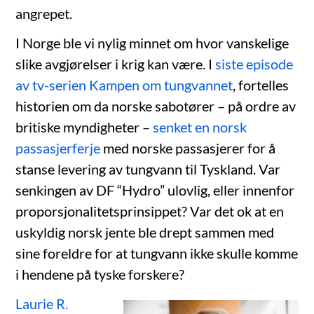
angrepet.
I Norge ble vi nylig minnet om hvor vanskelige
slike avgjørelser i krig kan være. I
siste episode
av tv-serien Kampen om tungvannet
, fortelles
historien om da norske sabotører – på ordre av
britiske myndigheter –
senket en norsk
passasjerferje
med norske passasjerer for å
stanse levering av tungvann til Tyskland. Var
senkingen av DF “Hydro” ulovlig, eller innenfor
proporsjonalitetsprinsippet? Var det ok at en
uskyldig norsk jente ble drept sammen med
sine foreldre for at tungvann ikke skulle komme
i hendene på tyske forskere?
Laurie R.