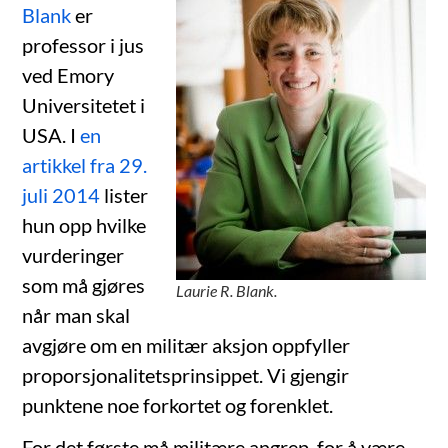
Blank
er
professor i jus
ved Emory
Universitetet i
USA. I
en
artikkel fra 29.
juli 2014
lister
hun opp hvilke
vurderinger
som må gjøres
Laurie R. Blank.
når man skal
avgjøre om en militær aksjon oppfyller
proporsjonalitetsprinsippet. Vi gjengir
punktene noe forkortet og forenklet.
For det første må militære angrep, for å være