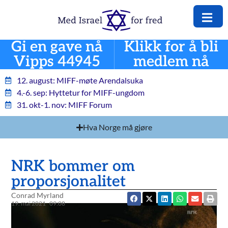
Gi en gave nå
Klikk for å bli
Vipps 44945
medlem nå
12. august: MIFF-møte Arendalsuka
4.-6. sep: Hyttetur for MIFF-ungdom
31. okt-1. nov: MIFF Forum
Hva Norge må gjøre
NRK bommer om
proporsjonalitet
Conrad Myrland
19. mai 2021
09:08