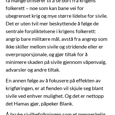
få mange offiserer til å se bort fra krigens
folkerett – noe som kan bane vei for
ubegrenset krig og mye større lidelse for sivile.
Det er uten tvil mer beskyttende å følge de
sentrale forpliktelsene i krigens folkerett:
angrip bare militære mål, avstå fra angrep som
ikke skiller mellom sivile og stridende eller er
overproporsjonale, og gjør tiltak for å
minimere skaden på sivile gjennom våpenvalg,
advarsler og andre tiltak.
En annen følge av å fokusere på effekten av
krigføringen, er at fienden vil skjule seg blant
sivile ved enhver mulighet. Og det er nettopp
det Hamas gjør, påpeker Blank.
Å bruke sivilbefolkningen som et menneskelig