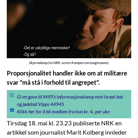
Skjermdump fra NRK-serien Kampen om tungtvannet.
Proporsjonalitet handler ikke om at militære
svar "må stå i forhold til angrepet".
Gi en gave til MIFFs informasjonskamp mot Israel-hat
og jødehat Vipps 44945
Klikk her for å bli medlem fra kun kr. 4,- per uke
Tirsdag 18. mai kl. 23.23 publiserte NRK en
artikkel som journalist Marit Kolberg innleder