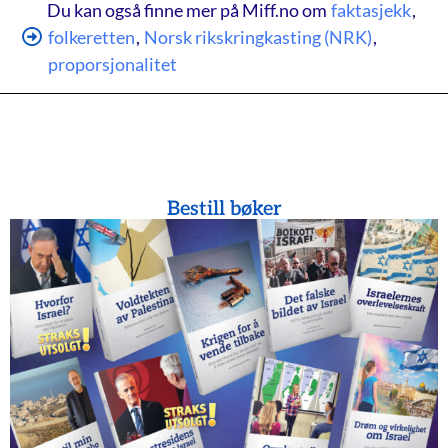
Du kan også finne mer på Miff.no om
faktasjekk
,
folkeretten
,
Norsk rikskringkasting (NRK)
,
proporsjonalitet
Bestill bøker