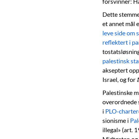
forsvinner: Ha
Dette stemme
et annet mål
leve side om s
reflektert i p
tostatsløsnin
palestinsk s
akseptert opp
Israel, og for
Palestinske m
overordnede st
i
PLO-charter
sionisme i
Pal
illegal» (art. 