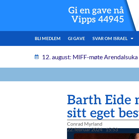
Gi en gave nå
Vipps 44945
BLI MEDLEM
GI GAVE
SVAR OM ISRAEL
12. august: MIFF-møte Arendalsuka
Barth Eide m
sitt eget be
Conrad Myrland
22. februar 2024
15:53