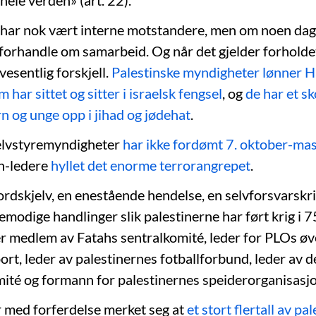
hele verden» (art. 22).
ar nok vært interne motstandere, men om noen dager
forhandle om samarbeid. Og når det gjelder forholdet t
vesentlig forskjell.
Palestinske myndigheter lønner 
m har sittet og sitter i israelsk fengsel
, og
de har et s
n og unge opp i jihad og jødehat
.
selvstyremyndigheter
har ikke fordømt 7. oktober-ma
h-ledere
hyllet det enorme terrorangrepet
.
ordskjelv, en enestående hendelse, en selvforsvarskrig
emodige handlinger slik palestinerne har ført krig i 75 
r medlem av Fatahs sentralkomité, leder for PLOs øv
rt, leder av palestinernes fotballforbund, leder av d
ité og formann for palestinernes speiderorganisasj
r med forferdelse merket seg at
et stort flertall av pa