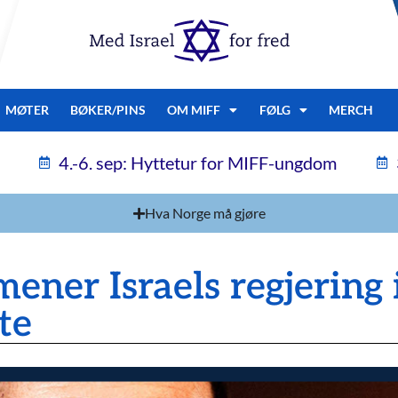
MØTER
BØKER/PINS
OM MIFF
FØLG
MERCH
4.-6. sep: Hyttetur for MIFF-ungdom
Hva Norge må gjøre
ener Israels regjering 
ste