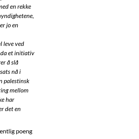
 med en rekke
emyndighetene,
er jo en
l leve ved
da et initiativ
er å slå
ats nå i
en palestinsk
ering mellom
ke har
er det en
sentlig poeng