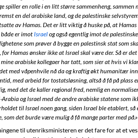
 spiller en rolle i en litt større sammenheng, sammen
 fremst en del arabiske land, og de palestinske selvstyr
satte av Hamas. Det er litt viktig å huske på, at Hamas 
 både er imot
Israel
og også egentlig imot de palestinske
ghetene som prøver å bygge en palestinsk stat som ska
, for Hamas ønsker ikke at Israel skal være der. Så er det 
ine arabiske kollegaer har tatt, som sier at hvis vi klar
et med våpenhvile nå da og kraftig økt humanitær inns
mtid, med arbeid for tostatsløsning, altså å få på plass 
lig, med det de kaller regional fred, nemlig en normalis
i-Arabia og Israel med de andre arabiske statene som ik
holdet til Israel noen gang, siden Israel ble etablert, så 
e, som det burde være mulig å få mange parter med på.»
ningene til utenriksministeren er det fare for at et ve