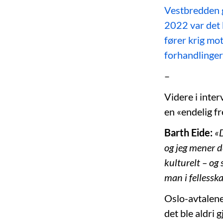
Vestbredden g
2022 var det 
fører krig mot
forhandlinger
–
Videre i inter
en «endelig fr
Barth Eide:
«D
og jeg mener de
kulturelt – og 
man i fellessk
Oslo-avtalene
det ble aldri g