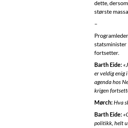
dette, dersom
største massa
–
Programleder 
statsminister
fortsetter.
Barth Eide:
«J
er veldig enig 
agenda hos Net
krigen fortsett
Mørch:
Hva s
Barth Eide:
«O
politikk, helt 