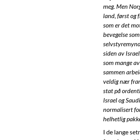
meg. Men Norge
land, først og
som er det mot
bevegelse som
selvstyremyndi
siden av Israel
som mange av m
sammen arbeid
veldig nær fra
stat på ordent
Israel og Saud
normalisert for
helhetlig pakk
I de lange set