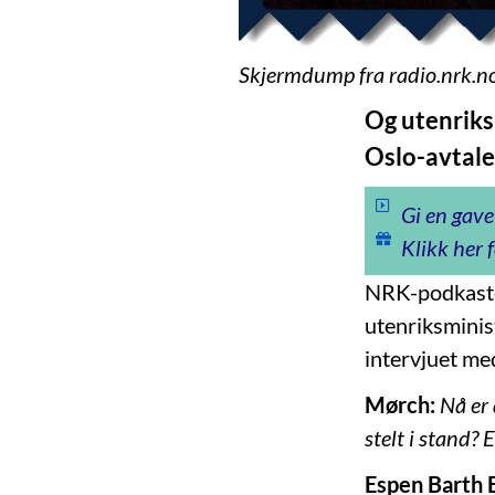
Skjermdump fra radio.nrk.no
Og utenriksm
Oslo-avtalen
Gi en gave
Klikk her f
NRK-podkasten
utenriksmini
intervjuet me
Mørch:
Nå er 
stelt i stand? 
Espen Barth E