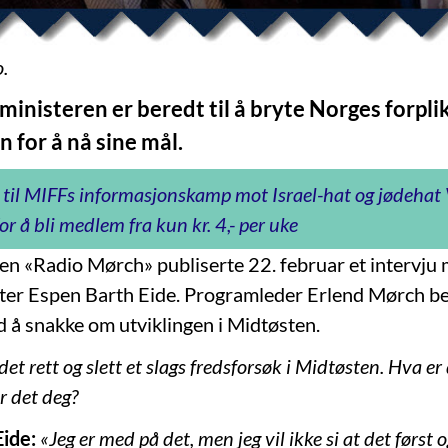
.
inisteren er beredt til å bryte Norges forplik
 for å nå sine mål.
 til MIFFs informasjonskamp mot Israel-hat og jødeha
or å bli medlem fra kun kr. 4,- per uke
 «Radio Mørch» publiserte 22. februar et intervju
ster Espen Barth Eide. Programleder Erlend Mørch b
d å snakke om utviklingen i Midtøsten.
det rett og slett et slags fredsforsøk i Midtøsten. Hva er
Er det deg?
ide:
«Jeg er med på det, men jeg vil ikke si at det først 