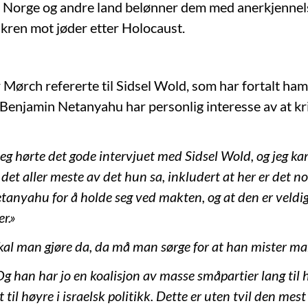
 Norge og andre land belønner dem med anerkjennel
kren mot jøder etter Holocaust.
Mørch refererte til Sidsel Wold, som har fortalt ham 
 Benjamin Netanyahu har personlig interesse av at kr
eg hørte det gode intervjuet med Sidsel Wold, og jeg kan
i det aller meste av det hun sa, inkludert at her er det n
anyahu for å holde seg ved makten, og at den er veldig 
er.»
kal man gjøre da, da må man sørge for at han mister m
g han har jo en koalisjon av masse småpartier lang til h
ut til høyre i israelsk politikk. Dette er uten tvil den mest