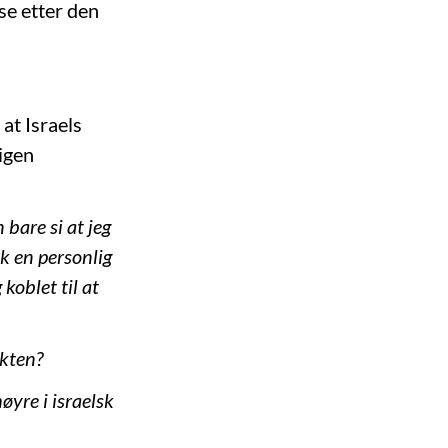
se etter den
at Israels
igen
 bare si at jeg
ok en personlig
koblet til at
akten?
øyre i israelsk