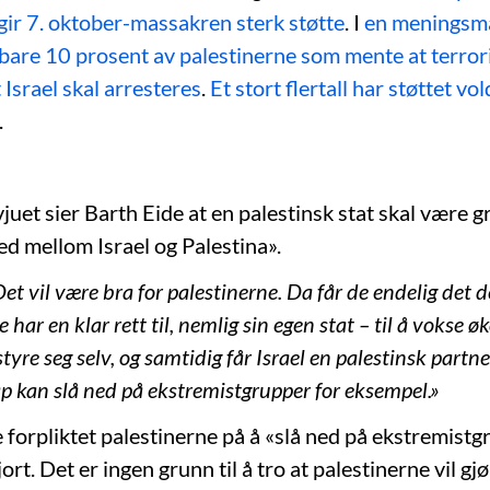
ir 7. oktober-massakren sterk støtte
. I
en meningsmå
bare 10 prosent av palestinerne som mente at terror
 Israel skal arresteres
.
Et stort flertall har støttet vo
.
vjuet sier Barth Eide at en palestinsk stat skal være 
ed mellom Israel og Palestina».
et vil være bra for palestinerne. Da får de endelig det d
 har en klar rett til, nemlig sin egen stat – til å vokse 
styre seg selv, og samtidig får Israel en palestinsk partn
ap kan slå ned på ekstremistgrupper for eksempel.»
 forpliktet palestinerne på å «slå ned på ekstremist
jort. Det er ingen grunn til å tro at palestinerne vil g