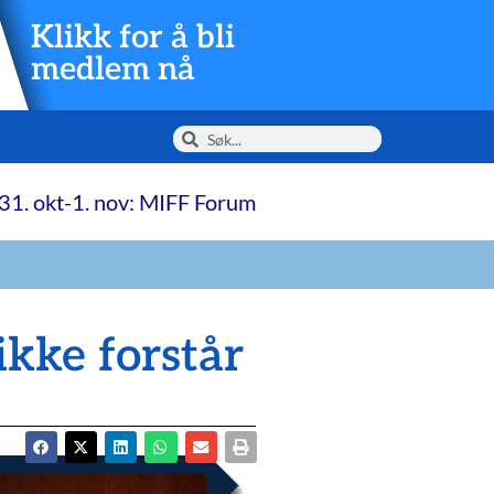
Klikk for å bli
medlem nå
31. okt-1. nov: MIFF Forum
ikke forstår