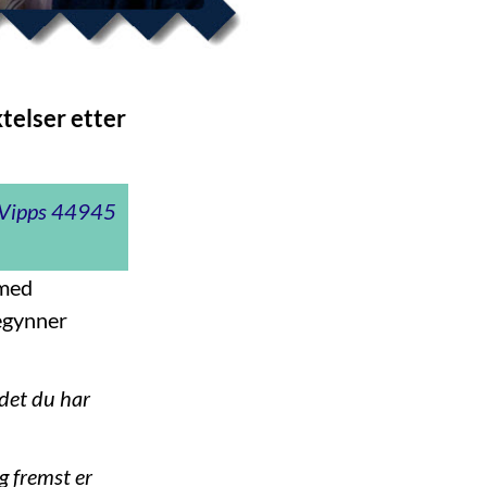
telser etter
t Vipps 44945
 med
egynner
 det du har
og fremst er