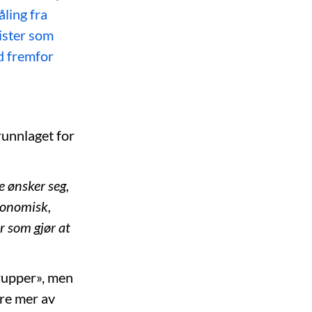
ling fra
ister som
ld fremfor
grunnlaget for
e ønsker seg,
økonomisk,
er som gjør at
grupper», men
jøre mer av