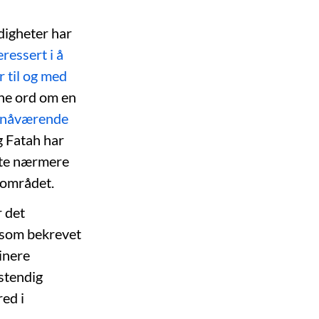
digheter har
eressert i å
 til og med
fine ord om en
lo nåværende
g Fatah har
este nærmere
ndområdet.
r det
k som bekrevet
inere
lstendig
red i