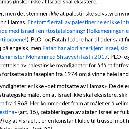
mas ønsker ikke at Israel skal eksistere.
r, men det stemmer
ikke
at palestinske selvstyremyn
 enn Hamas.
Et stort flertall av palestinerne er ikke int
ide med Israel i en «tostatsløsning»
(
folkemeningen er
artilogoene!
). PLO- og Fatah-ledere har til tider sagt 
g på engelsk, men
Fatah har aldri anerkjent Israel, s
tatsminister Mohammed Shtayyeh fast i 2017
. PLO- o
rettelse av palestinske myndigheter for å få et fotf
 å fortsette sin faseplan fra 1974 om å vinne hele la
yndigheter er ikke «det motsatte av Hamas». De dele
rategiske målet om at Israel ikke skal eksistere, sli
et
fra 1968. Her kommer det fram at målet er å «elim
estina
» (art. 15), «etableringen av staten Israel er ful
19) og at «Israel … er en konstant kilde til trussel mot f