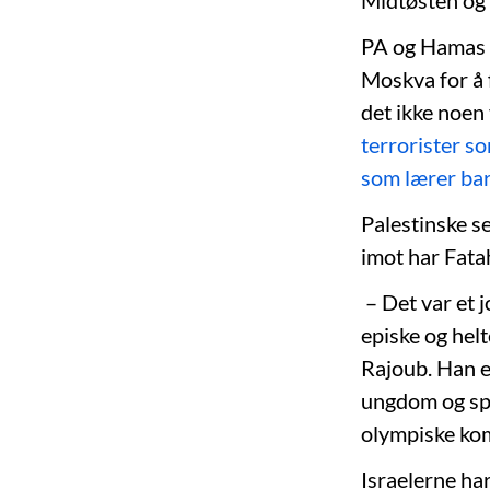
Midtøsten og 
PA og Hamas h
Moskva for å 
det ikke noen 
terrorister so
som lærer bar
Palestinske 
imot har Fata
– Det var et j
episke og helt
Rajoub. Han e
ungdom og spo
olympiske kom
Israelerne ha