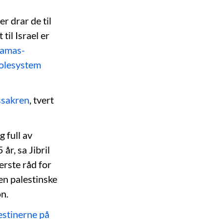
 drar de til
il Israel er
Hamas-
kolesystem
ssakren
, tvert
 full av
år, sa Jibril
erste råd for
en palestinske
on.
lestinerne på