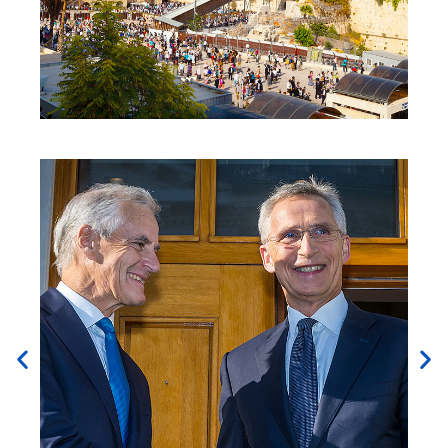
Jøders og
muslimers
ulike forhold
til Jerusalem