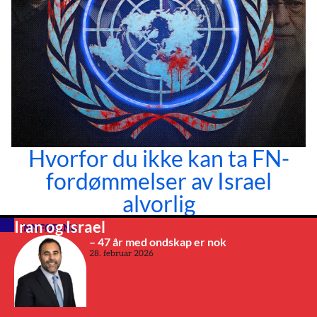
Hvorfor du ikke kan ta FN-
fordømmelser av Israel
alvorlig
Iran og Israel
INNFØRING
– 47 år med ondskap er nok
28. februar 2026