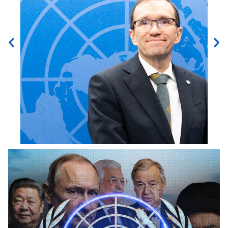
Faktasjekk
på Espen
Barth Eide