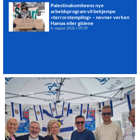
Palestinakomiteens nye
arbeidsprogram vil bekjempe
«terrorstempling» – nevner verken
Hamas eller gislene
6. august 2026
09:29