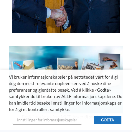
MIFF advarer
regjeringen mot
handelsforbud
Vi bruker informasjonskapsler på nettstedet vårt for å gi
deg den mest relevante opplevelsen ved å huske dine
preferanser og gjentatte besøk. Ved å klikke «Godta»
samtykker du til bruken av ALLE informasjonskapslene. Du
kan imidlertid besøke Innstillinger for informasjonskapsler
for å gi et kontrollert samtykke.
Bestill pakke av fem MIFF-bøker til spesialpris!
Innstillinger for informasjonskapsler
GODTA