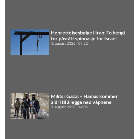
Henrettelsesbølge i Iran: To hengt
for påstått spionasje for Israel
4. august 2026
09:22
Milits i Gaza: – Hamas kommer
aldri til å legge ned våpnene
3. august 2026
14:06