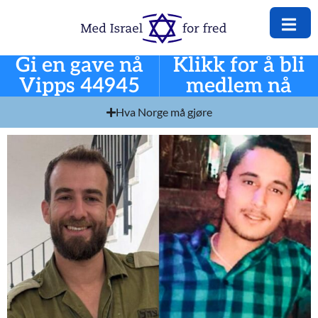
Gi en gave nå
Klikk for å bli
Vipps 44945
medlem nå
Hva Norge må gjøre