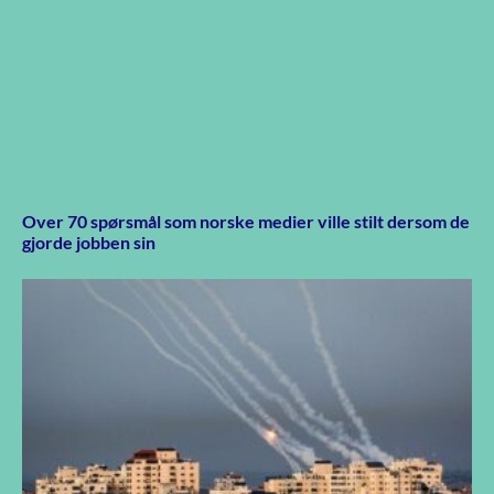
Over 70 spørsmål som norske medier ville stilt dersom de
gjorde jobben sin